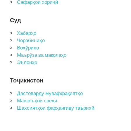
Сафарҳои хориҷӣ
Суд
Хабарҳо
Чорабиниҳо
Вохӯриҳо
Маърӯза ва мақолаҳо
Эълонҳо
Тоҷикистон
Дастоварду муваффақиятҳо
Мавзеъҳои саёҳи
Шахсиятҳои фарҳангиву таърихӣ