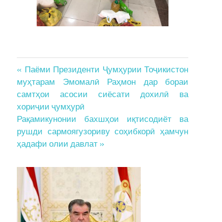
Post
« Паёми Президенти Ҷумҳурии Тоҷикистон
муҳтарам Эмомалӣ Раҳмон дар бораи
navigation
самтҳои асосии сиёсати дохилӣ ва
хориҷии ҷумҳурӣ
Рақамикунонии бахшҳои иқтисодиёт ва
рушди сармоягузориву соҳибкорӣ ҳамчун
ҳадафи олии давлат »