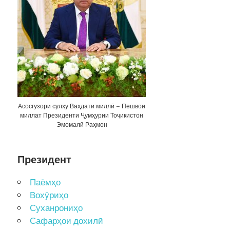
Асосгузори сулҳу Ваҳдати миллӣ – Пешвои
миллат Президенти Ҷумҳурии Тоҷикистон
Эмомалӣ Раҳмон
Президент
Паёмҳо
Вохӯриҳо
Суханрониҳо
Сафарҳои дохилӣ