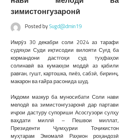
нави мелодӣ ва
зимистонгузаронӣ
Posted by
Sugd@dmin19
Имрӯз 30 декабри соли 2024 аз тарафи
судяҳои Суди иқтисодии вилояти Суғд ба
кормандони дастгоҳи суд туҳфаҳои
солинавӣ ва кумакҳои моддӣ аз қабили
равған, гушт, картошка, пиёз, сабзӣ, биринҷ,
макарон ва ғайра расонида шуд.
Иқдоми мазкур ба муносибати Соли нави
мелодӣ ва зимистонгузаронӣ дар партави
иҷрои дастуру супориши Асосгузори сулҳу
ваҳдати миллӣ – Пешвои миллат,
Президенти Ҷумҳурии Тоҷикистон
муҳтарам Эмомалӣ Раҳмон роҳандозӣ