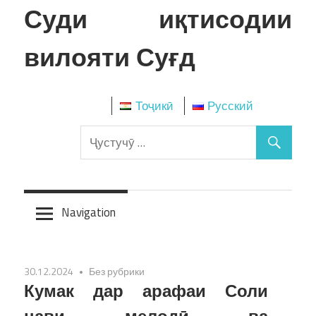
Skip
Суди иқтисодии
to
content
вилояти Суғд
Тоҷикӣ
Русский
Navigation
30.12.2024
Без рубрики
Кумак дар арафаи Соли