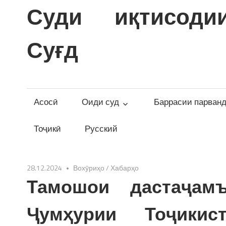
Skip
Суди иқтисоди
to
content
Суғд
Асосӣ
Оиди суд
Баррасии парван
Тоҷикӣ
Русский
28.12.2024
Вохӯриҳо
/
Хабарҳо
Тамошои дастаҷам
Ҷумҳурии Тоҷики