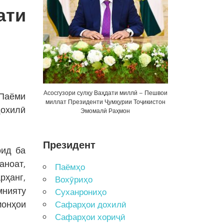
ати
Асосгузори сулҳу Ваҳдати миллӣ – Пешвои
 Паёми
миллат Президенти Ҷумҳурии Тоҷикистон
дохилӣ
Эмомалӣ Раҳмон
Президент
оид ба
аноат,
Паёмҳо
рҳанг,
Вохӯриҳо
мнияту
Суханрониҳо
монҳои
Сафарҳои дохилӣ
Сафарҳои хориҷӣ