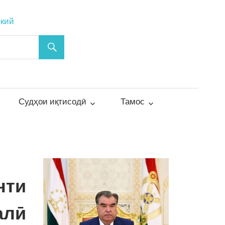
ский
Судҳои иқтисодӣ
Тамос
нти
алӣ