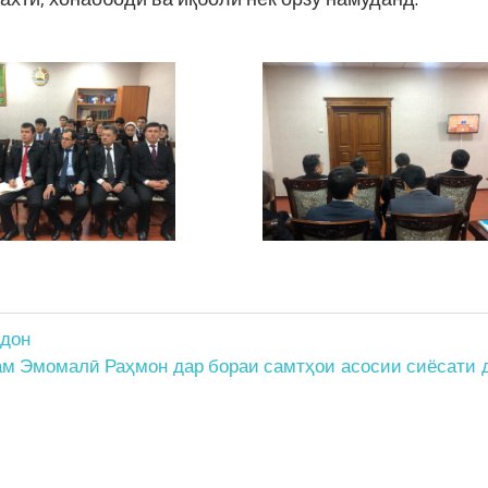
ндон
м Эмомалӣ Раҳмон дар бораи самтҳои асосии сиёсати 