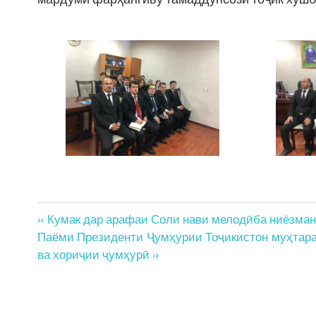
Post
« Кумак дар арафаи Соли нави мелодӣба ниёзма
Паёми Президенти Ҷумҳурии Тоҷикистон муҳтара
navigation
ва хориҷии ҷумҳурӣ »