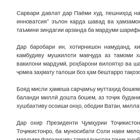
Сарвари давлат дар Паёми худ, пешниҳод на
инноватсия” эълон карда шавад ва ҳамзамон
таъмини зиндагии арзанда ба мардуми шарифи
Дар баробари ин, хотирнишон намуданд, к
камбудиву мушкилоти мавҷуда аз тамоми ха
вакилони мардумӣ, роҳбарони вилоятҳо ва ша
ҷомеа заҳмату талоши боз ҳам бештарро тақоз
Бояд мисли ҳамеша сарҷамъу муттаҳид бошем, 
баланди миллӣ дошта бошем, аз тоҷик будан
хушбахтиву осоиши онҳо, ободии Ватан, милла
Дар охир Президенти Ҷумҳурии Тоҷикист
Тоҷикистонро, ба муносибати Соли нави мело
мардуми фарҳангиву тамаддунсози тоҷик хушба