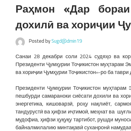
Раҳмон «Дар бораи
дохилӣ ва хориҷии Ҷ
Posted by
Sugd@dmin19
Санаи 28 декабри соли 2024 судяҳо ва кор
Президенти Ҷумҳурии Тоҷикистон муҳтарам Э
ва хориҷии Ҷумҳурии Тоҷикистон»-ро ба таври
Президенти Ҷумҳурии Тоҷикистон муҳтарам
пешбурди самараноки сиёсати дохили ва хори
энергетика, кишоварзӣ, роҳу нақлиёт, сарм
тандурустӣ ва ҳифзи иҷтимоӣ, меҳнат ва шуғли
мудофиа, ҳифзи ҳуқуқу тартибот, рушди мунос
байналмилалию минтақавӣ суханронӣ намудаа