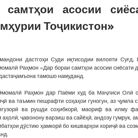
 самтҳои асосии сиёс
умҳурии Тоҷикистон»
мандони дастгоҳи Суди иқтисодии вилояти Суғд,
момалӣ Раҳмон «Дар бораи самтҳои асосии сиёсати 
 дастаҷамъона тамошо намуданд.
 Эмомалӣ Раҳмон дар Паёми худ ба Маҷлиси Олӣ 
ҷӣ ва таъмин пешрафти соҳаҳои гуногун, аз ҷумла с
оягузорӣ ва рушди соҳибкорӣ, маориф ва илму фа
 аҳолӣ, ҷавонону варзиш ва сайёҳӣ, андозу гумрук, а
ибатҳои дӯстию ҳамкорӣ бо кишварҳои хориҷӣ ва соз
нд.