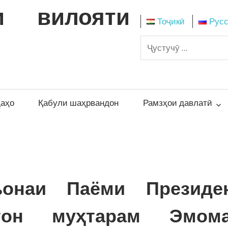
и вилояти
Тоҷикӣ
Рус
даҳо
Қабули шаҳрвандон
Рамзҳои давлатӣ
ъонаи Паёми Президе
стон муҳтарам Эмом