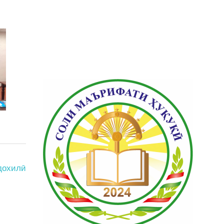
дохилӣ