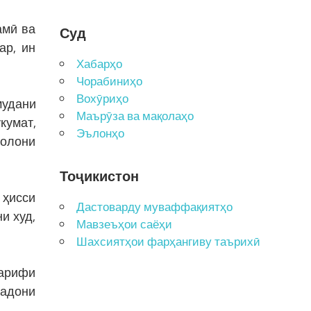
амӣ ва
Суд
ар, ин
Хабарҳо
Чорабиниҳо
Вохӯриҳо
мудани
Маърӯза ва мақолаҳо
кумат,
Эълонҳо
ъолони
Тоҷикистон
 ҳисси
Дастоварду муваффақиятҳо
и худ,
Мавзеъҳои саёҳи
Шахсиятҳои фарҳангиву таърихӣ
арифи
надони