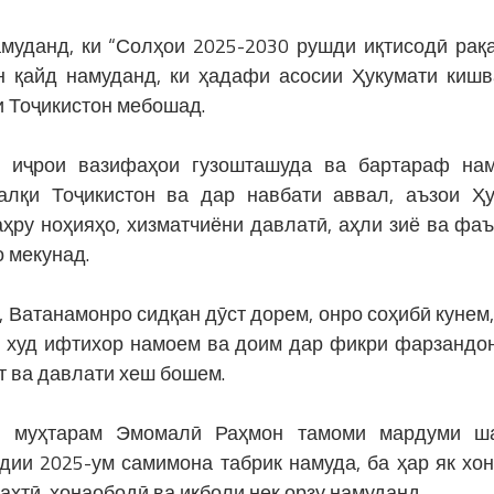
муданд, ки “Солҳои 2025-2030 рушди иқтисодӣ рақ
 қайд намуданд, ки ҳадафи асосии Ҳукумати кишв
 Тоҷикистон мебошад.
и иҷрои вазифаҳои гузошташуда ва бартараф на
лқи Тоҷикистон ва дар навбати аввал, аъзои Ҳу
ҳру ноҳияҳо, хизматчиёни давлатӣ, аҳли зиё ва фа
о мекунад.
Ватанамонро сидқан дӯст дорем, онро соҳибӣ кунем,
и худ ифтихор намоем ва доим дар фикри фарзандон
т ва давлати хеш бошем.
он муҳтарам Эмомалӣ Раҳмон тамоми мардуми ш
дии 2025-ум самимона табрик намуда, ба ҳар як хо
хтӣ, хонаободӣ ва иқболи нек орзу намуданд.