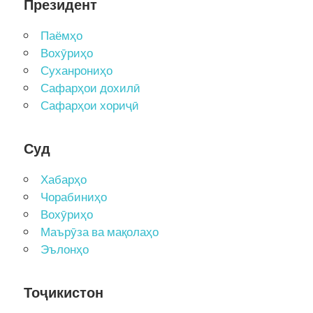
Президент
Паёмҳо
Вохӯриҳо
Суханрониҳо
Сафарҳои дохилӣ
Сафарҳои хориҷӣ
Суд
Хабарҳо
Чорабиниҳо
Вохӯриҳо
Маърӯза ва мақолаҳо
Эълонҳо
Тоҷикистон