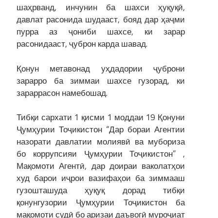
шаҳрванд, инчунин ба шахси ҳуқуқӣ,
давлат расонида шудааст, бояд дар ҳаҷми
пурра аз ҷониби шахсе, ки зарар
расонидааст, ҷуброн карда шавад.
Қонун метавонад уҳдадории ҷуброни
зарарро ба зиммаи шахсе гузорад, ки
зараррасон намебошад.
Тибқи сархати 1 қисми 1 моддаи 19 Қонуни
Ҷумҳурии Тоҷикистон “Дар бораи Агентии
назорати давлатии молиявӣ ва мубориза
бо коррупсияи Ҷумҳурии Тоҷикистон” ,
Мақомоти Агентӣ, дар доираи ваколатҳои
худ барои иҷрои вазифаҳои ба зиммааш
гузошташуда ҳуқуқ дорад тибқи
қонунгузории Ҷумҳурии Тоҷикистон ба
мақомоти судӣ бо аризаи даъвогӣ муроҷиат