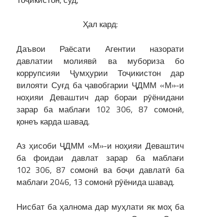
Ҳал кард:
Даъвои Раёсати Агентии назорати
давлатии молиявӣ ва мубориза бо
коррупсияи Ҷумҳурии Тоҷикистон дар
вилояти Суғд ба ҷавобгарии ҶДММ «М»-и
ноҳияи Деваштич дар бораи рӯёнидани
зарар ба маблағи 102 306, 87 сомонӣ,
қонеъ карда шавад.
Аз ҳисоби ҶДММ «М»-и ноҳияи Деваштич
ба фоидаи давлат зарар ба маблағи
102 306, 87 сомонӣ ва боҷи давлатӣ ба
маблағи 2046, 13 сомонӣ рӯёнида шавад.
Нисбат ба ҳалнома дар муҳлати як моҳ ба