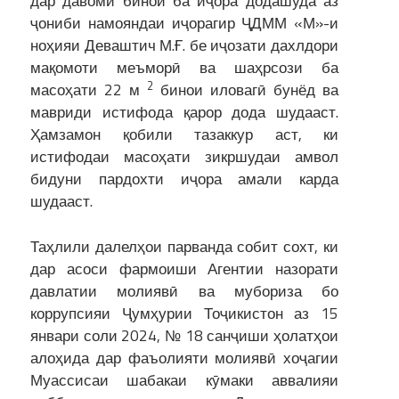
дар давоми бинои ба иҷора додашуда аз
ҷониби намояндаи иҷорагир ҶДММ «М»-и
ноҳияи Деваштич М.Ғ. бе иҷозати дахлдори
мақомоти меъморӣ ва шаҳрсози ба
2
масоҳати 22 м
бинои иловагӣ бунёд ва
мавриди истифода қарор дода шудааст.
Ҳамзамон қобили тазаккур аст, ки
истифодаи масоҳати зикршудаи амвол
бидуни пардохти иҷора амали карда
шудааст.
Таҳлили далелҳои парванда собит сохт, ки
дар асоси фармоиши Агентии назорати
давлатии молиявӣ ва мубориза бо
коррупсияи Ҷумҳурии Тоҷикистон аз 15
январи соли 2024, № 18 санҷиши ҳолатҳои
алоҳида дар фаъолияти молиявӣ хоҷагии
Муассисаи шабакаи кӯмаки аввалияи