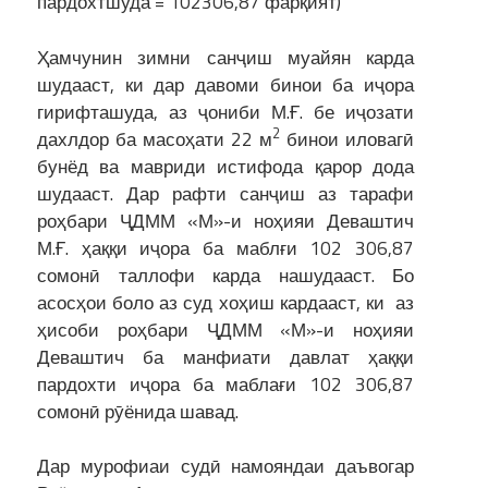
пардохтшуда = 102306,87 фарқият)
Ҳамчунин зимни санҷиш муайян карда
шудааст, ки дар давоми бинои ба иҷора
гирифташуда, аз ҷониби М.Ғ. бе иҷозати
2
дахлдор ба масоҳати 22 м
бинои иловагӣ
бунёд ва мавриди истифода қарор дода
шудааст. Дар рафти санҷиш аз тарафи
роҳбари ҶДММ «М»-и ноҳияи Деваштич
М.Ғ. ҳаққи иҷора ба маблғи 102 306,87
сомонӣ таллофи карда нашудааст. Бо
асосҳои боло аз суд хоҳиш кардааст, ки аз
ҳисоби роҳбари ҶДММ «М»-и ноҳияи
Деваштич ба манфиати давлат ҳаққи
пардохти иҷора ба маблағи 102 306,87
сомонӣ рӯёнида шавад.
Дар мурофиаи судӣ намояндаи даъвогар