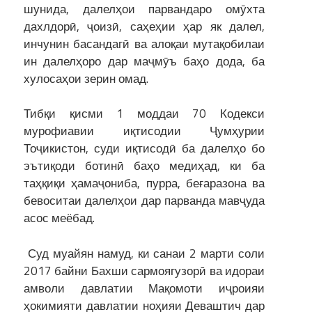
шунида, далелҳои парвандаро омӯхта
дахлдорӣ, ҷоизӣ, саҳеҳии ҳар як далел,
инчунин басандагӣ ва алоқаи мутақобилаи
ин далелҳоро дар маҷмӯъ баҳо дода, ба
хулосаҳои зерин омад.
Тибқи қисми 1 моддаи 70 Кодекси
мурофиавии иқтисодии Ҷумҳурии
Тоҷикистон, суди иқтисодӣ ба далелҳо бо
эътиқоди ботинӣ баҳо медиҳад, ки ба
таҳқиқи ҳамаҷониба, пурра, беғаразона ва
бевоситаи далелҳои дар парванда мавҷуда
асос меёбад.
Суд муайян намуд, ки санаи 2 марти соли
2017 байни Бахши сармоягузорӣ ва идораи
амволи давлатии Мақомоти иҷроияи
ҳокимияти давлатии ноҳияи Деваштич дар