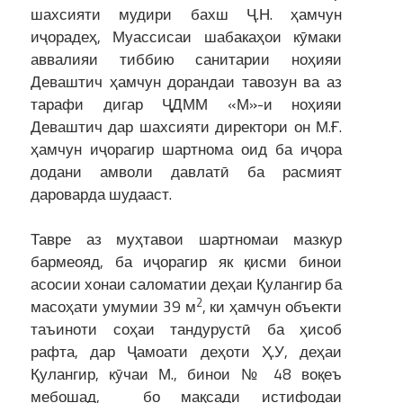
шахсияти мудири бахш Ҷ.Н. ҳамчун
иҷорадеҳ, Муассисаи шабакаҳои кӯмаки
аввалияи тиббию санитарии ноҳияи
Деваштич ҳамчун дорандаи тавозун ва аз
тарафи дигар ҶДММ «М»-и ноҳияи
Деваштич дар шахсияти директори он М.Ғ.
ҳамчун иҷорагир шартнома оид ба иҷора
додани амволи давлатӣ ба расмият
дароварда шудааст.
Тавре аз муҳтавои шартномаи мазкур
бармеояд, ба иҷорагир як қисми бинои
асосии хонаи саломатии деҳаи Қулангир ба
2
масоҳати умумии 39 м
, ки ҳамчун объекти
таъиноти соҳаи тандурустӣ ба ҳисоб
рафта, дар Ҷамоати деҳоти Ҳ.У, деҳаи
Қулангир, кӯчаи М., бинои № 48 воқеъ
мебошад, бо мақсади истифодаи