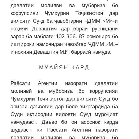
давлатии молиявӣ ва мубориза бо
коррупсияи Ҷумҳурии Тоҷикистон дар
вилояти Суғд ба ҷавобгарии ҶДММ «М»-и
ноҳияи Деваштич дар бораи рӯёнидани
зарар ба маблағи 102 306, 87 сомониро бо
иштироки намояндаи ҷавобгар ҶДММ «М»-
и ноҳияи Деваштич М.Ғ., баррасӣ намуда,
М У А Й Я Н К А Р Д:
Раёсати Агентии назорати давлатии
молиявӣ ва мубориза бо коррупсияи
Ҷумҳурии Тоҷикистон дар вилояти Суғд бо
аризаи даъвогии дар боло зикргардида ба
Суди иқтисодии вилояти Суғд муроҷиат
намудааст. Даъво бо он асоснок карда
шудааст, ки Раёсати Агентии назорати
давлатии молиявӣ ва мубориза бо