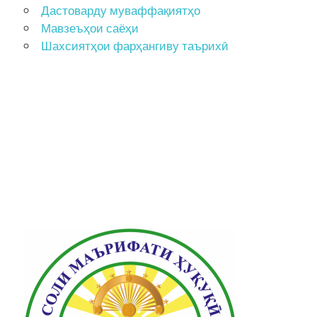
Дастоварду муваффақиятҳо
Мавзеъҳои саёҳи
Шахсиятҳои фарҳангиву таърихӣ