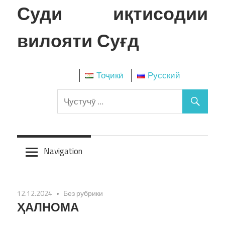
Skip
Суди иқтисодии
to
content
вилояти Суғд
Тоҷикӣ
Русский
Navigation
12.12.2024
Без рубрики
ҲАЛНОМА