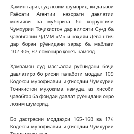
Ҳамин тариқ суд лозим шуморид, ки даъвои
Раёсати Агентии назорати давлатии
молиявӣ ва мубориза бо коррупсияи
Ҷумҳурии Тоҷикистон дар вилояти Суғд ба
ҷавобгарии ҶДММ «М»-и ноҳияи Деваштич
дар бораи рӯёнидани зарар ба маблағи
102 306, 87 сомониро қонеъ намояд.
Ҳамзамон суд масъалаи рӯёнидани боҷи
давлатиро бо риояи талаботи моддаи 109
Кодекси мурофиавии иқтисодии Ҷумҳурии
Тоҷикистон муҳокима намуда, аз ҳисоби
ҷавобгар ба фоидаи давлат рӯёнидани онро
лозим шуморид.
Бо дастрасии моддаҳои 165-168 ва 174
Кодекси мурофиавии иқтисодии Ҷумҳурии
Тоҷикистон, суд,