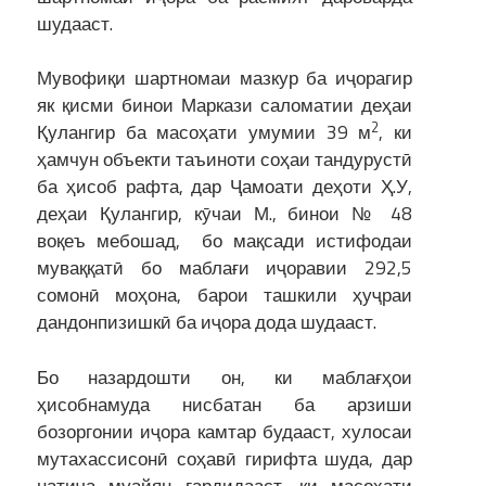
шудааст.
Мувофиқи шартномаи мазкур ба иҷорагир
як қисми бинои Маркази саломатии деҳаи
2
Қулангир ба масоҳати умумии 39 м
, ки
ҳамчун объекти таъиноти соҳаи тандурустӣ
ба ҳисоб рафта, дар Ҷамоати деҳоти Ҳ.У,
деҳаи Қулангир, кӯчаи М., бинои № 48
воқеъ мебошад, бо мақсади истифодаи
муваққатӣ бо маблағи иҷоравии 292,5
сомонӣ моҳона, барои ташкили ҳуҷраи
дандонпизишкӣ ба иҷора дода шудааст.
Бо назардошти он, ки маблағҳои
ҳисобнамуда нисбатан ба арзиши
бозоргонии иҷора камтар будааст, хулосаи
мутахассисонӣ соҳавӣ гирифта шуда, дар
натиҷа муайян гардидааст, ки масоҳати