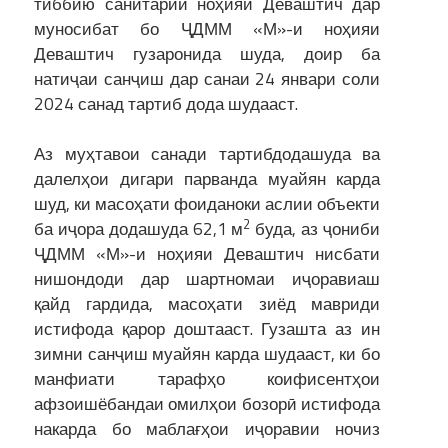
тиббию санитарии ноҳияи Деваштич дар
муносибат бо ҶДММ «М»-и ноҳияи
Деваштич гузаронида шуда, доир ба
натиҷаи санҷиш дар санаи 24 январи соли
2024 санад тартиб дода шудааст.
Аз муҳтавои санади тартибдодашуда ва
далелҳои дигари парванда муайян карда
шуд, ки масоҳати фоиданоки аслии объекти
2
ба иҷора додашуда 62,1 м
буда, аз ҷониби
ҶДММ «М»-и ноҳияи Деваштич нисбати
нишондоди дар шартномаи иҷоравиаш
қайд гардида, масоҳати зиёд мавриди
истифода қарор доштааст. Гузашта аз ин
зимни санҷиш муайян карда шудааст, ки бо
манфиати тарафҳо коифисентҳои
афзоишёбандаи омилҳои бозорӣ истифода
накарда бо маблағҳои иҷоравии ночиз