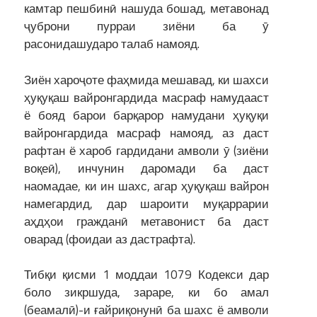
камтар пешбинӣ нашуда бошад, метавонад
ҷуброни пурраи зиёни ба ӯ
расонидашударо талаб намояд.
Зиён хароҷоте фаҳмида мешавад, ки шахси
ҳуқуқаш вайронгардида масраф намудааст
ё бояд барои барқарор намудани ҳуқуқи
вайронгардида масраф намояд, аз даст
рафтан ё хароб гардидани амволи ӯ (зиёни
воқеӣ), инчунин даромади ба даст
наомадае, ки ин шахс, агар ҳуқуқаш вайрон
намегардид, дар шароити муқаррарии
аҳдҳои гражданӣ метавонист ба даст
оварад (фоидаи аз дастрафта).
Тибқи қисми 1 моддаи 1079 Кодекси дар
боло зикршуда, зараре, ки бо амал
(беамалӣ)-и ғайриқонунӣ ба шахс ё амволи