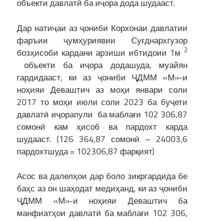
объекти давлатӣ ба иҷора дода шудааст.
Дар натиҷаи аз ҷониби Корхонаи давлатии
фаръии ҷумҳуриявии Суғднархгузор
2
бозҳисоби кардани арзиши ибтидоии 1м
объекти ба иҷора додашуда, муайян
гардидааст, ки аз ҷониби ҶДММ «М»-и
ноҳияи Деваштич аз моҳи январи соли
2017 то моҳи июли соли 2023 ба буҷети
давлатӣ иҷорапули ба маблағи 102 306,87
сомонӣ кам ҳисоб ва пардохт карда
шудааст. (126 364,87 сомонӣ – 24003,6
пардохтшуда = 102306,87 фарқият)
Асос ва далелҳои дар боло зикргардида бе
баҳс аз он шаҳодат медиҳанд, ки аз ҷониби
ҶДММ «М»-и ноҳияи Деваштич ба
манфиатҳои давлатӣ ба маблағи 102 306,