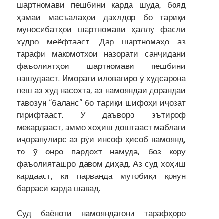
шартномави пешбини карда шуда, бояд
ҳамаи масъалаҳои дахлдор бо тариқи
муносибатҳои шартномави ҳаллу фасли
худро меёфтааст. Дар шартномаҳо аз
тарафи макомотҳои назорати санҷидани
фаъолиятҳои шартномави пешбини
нашудааст. Иморати иловагиро ӯ худсарона
пеш аз худ насохта, аз намояндаи дорандаи
тавозун “баланс” бо тариқи шифоҳи иҷозат
гирифтааст. Ӯ даъворо эътироф
мекардааст, аммо хоҳиш доштааст маблағи
иҷорапулиро аз рӯи инсоф ҳисоб намоянд,
то ӯ онро пардохт намуда, боз кору
фаъолияташро давом диҳад. Аз суд хоҳиш
кардааст, ки парванда мутобиқи қонун
баррасӣ карда шавад.
Суд баёноти намояндагони тарафҳоро