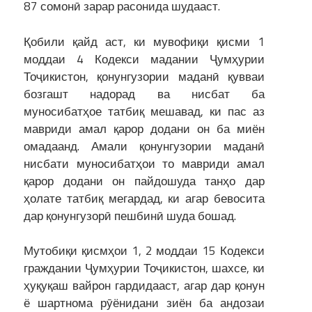
87 сомонӣ зарар расонида шудааст.
Қобили қайд аст, ки мувофиқи қисми 1
моддаи 4 Кодекси мадании Ҷумҳурии
Тоҷикистон, қонунгузории маданӣ қувваи
бозгашт надорад ва нисбат ба
муносибатҳое татбиқ мешавад, ки пас аз
мавриди амал қарор додани он ба миён
омадаанд. Амали қонунгузории маданӣ
нисбати муносибатҳои то мавриди амал
қарор додани он пайдошуда танҳо дар
ҳолате татбиқ мегардад, ки агар бевосита
дар қонунгузорӣ пешбинӣ шуда бошад.
Мутобиқи қисмҳои 1, 2 моддаи 15 Кодекси
граждании Ҷумҳурии Тоҷикистон, шахсе, ки
ҳуқуқаш вайрон гардидааст, агар дар қонун
ё шартнома рӯёнидани зиён ба андозаи