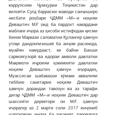
коррупсияи Ҷумҳурии Тоҷикистон дар
вилояти Суғд баррасии маводи санҷиширо
нисбати роҳбари ҶДММ «М»-и ноҳияи
Деваштич М.Ғ оид ба пардохт накардани
маблағи иҷора аз ҳисоби истифодаи қисми
бинои Маркази саломатии Қулангир ҳамчун
утоқи дандонпизишкӣ ба анҷом расонида,
муайян намудааст, ки байни Бахши
сармоягузорӣ ва идораи амволи давлатии
Мақомоти иҷроияи ҳокимияти давлатии
ноҳияи Деваштич ҳамчун иҷорадеҳ,
Муассисаи шабакаҳои кӯмаки аввалияи
тиббию санитарии ноҳияи Деваштич
ҳамчун дорандаи тавозун ва аз тарафи
дигар ҶДММ «М»-и ноҳияи Деваштич дар
шахсияти директори он М.Ғ. ҳамчун
иҷорагир аз 2 марти соли 2017 инҷониб
шартномаи иҷора ба расмият дароварда