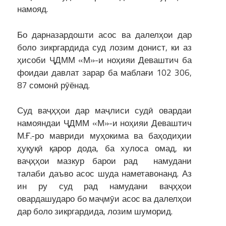
намояд.
Бо дарназардошти асос ва далелҳои дар
боло зикргардида суд лозим донист, ки аз
ҳисоби ҶДММ «М»-и ноҳияи Деваштич ба
фоидаи давлат зарар ба маблағи 102 306,
87 сомонӣ рӯёнад.
Суд ваҷҳҳои дар маҷлиси судӣ овардаи
намояндаи ҶДММ «М»-и ноҳияи Деваштич
М.Ғ.-ро мавриди муҳокима ва баҳодиҳии
ҳуқуқӣ қарор дода, ба хулоса омад, ки
ваҷҳҳои мазкур барои рад намудани
талаби даъво асос шуда наметавонанд. Аз
ин ру суд рад намудани ваҷҳҳои
овардашударо бо маҷмӯи асос ва далелҳои
дар боло зикргардида, лозим шуморид.