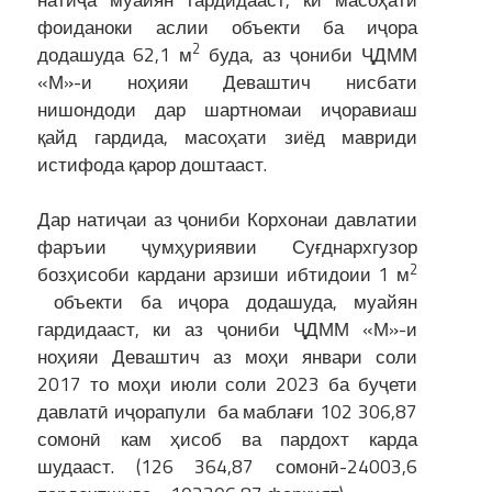
фоиданоки аслии объекти ба иҷора
2
додашуда 62,1 м
буда, аз ҷониби ҶДММ
«М»-и ноҳияи Деваштич нисбати
нишондоди дар шартномаи иҷоравиаш
қайд гардида, масоҳати зиёд мавриди
истифода қарор доштааст.
Дар натиҷаи аз ҷониби Корхонаи давлатии
фаръии ҷумҳуриявии Суғднархгузор
2
бозҳисоби кардани арзиши ибтидоии 1 м
объекти ба иҷора додашуда, муайян
гардидааст, ки аз ҷониби ҶДММ «М»-и
ноҳияи Деваштич аз моҳи январи соли
2017 то моҳи июли соли 2023 ба буҷети
давлатӣ иҷорапули ба маблағи 102 306,87
сомонӣ кам ҳисоб ва пардохт карда
шудааст. (126 364,87 сомонӣ-24003,6