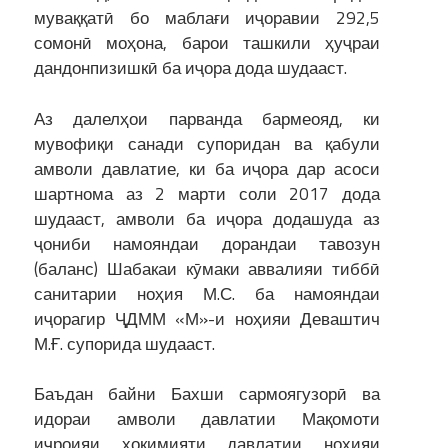
муваққатӣ бо маблағи иҷоравии 292,5
сомонӣ моҳона, барои ташкили ҳуҷраи
дандонпизишкӣ ба иҷора дода шудааст.
Аз далелҳои парванда бармеояд, ки
мувофиқи санади супоридан ва қабули
амволи давлатие, ки ба иҷора дар асоси
шартнома аз 2 марти соли 2017 дода
шудааст, амволи ба иҷора додашуда аз
ҷониби намояндаи дорандаи тавозун
(баланс) Шабакаи кӯмаки аввалияи тиббӣ
санитарии ноҳия М.С. ба намояндаи
иҷорагир ҶДММ «М»-и ноҳияи Деваштич
М.Ғ. супорида шудааст.
Баъдан байни Бахши сармоягузорӣ ва
идораи амволи давлатии Мақомоти
иҷроияи ҳокимияти давлатии ноҳияи