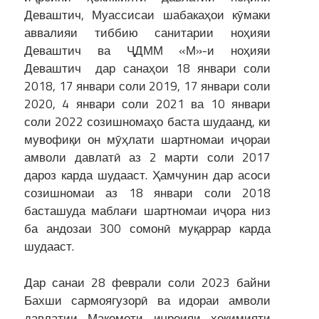
Деваштич, Муассисаи шабакаҳои кӯмаки
аввалияи тиббию санитарии ноҳияи
Деваштич ва ҶДММ «М»-и ноҳияи
Деваштич дар санаҳои 18 январи соли
2018, 17 январи соли 2019, 17 январи соли
2020, 4 январи соли 2021 ва 10 январи
соли 2022 созишномаҳо баста шудаанд, ки
мувофиқи он мӯҳлати шартномаи иҷораи
амволи давлатӣ аз 2 марти соли 2017
дароз карда шудааст. Ҳамчунин дар асоси
созишномаи аз 18 январи соли 2018
басташуда маблағи шартномаи иҷора низ
ба андозаи 300 сомонӣ муқаррар карда
шудааст.
Дар санаи 28 феврали соли 2023 байни
Бахши сармоягузорӣ ва идораи амволи
давлатии Мақомоти иҷроияи ҳокимияти