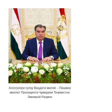
Асосгузори сулҳу Ваҳдати миллӣ – Пешвои
миллат Президенти Ҷумҳурии Тоҷикистон
Эмомалӣ Раҳмон