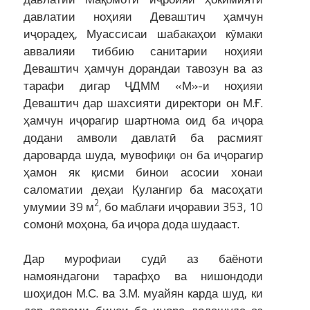
давлатии ноҳияи Деваштич ҳамчун
иҷорадеҳ, Муассисаи шабакаҳои кӯмаки
аввалияи тиббию санитарии ноҳияи
Деваштич ҳамчун дорандаи тавозун ва аз
тарафи дигар ҶДММ «М»-и ноҳияи
Деваштич дар шахсияти директори он М.Ғ.
ҳамчун иҷорагир шартнома оид ба иҷора
додани амволи давлатӣ ба расмият
дароварда шуда, мувофиқи он ба иҷорагир
ҳамон як қисми бинои асосии хонаи
саломатии деҳаи Қулангир ба масоҳати
2
умумии 39 м
, бо маблағи иҷоравии 353, 10
сомонӣ моҳона, ба иҷора дода шудааст.
Дар мурофиаи судӣ аз баёноти
намояндагони тарафҳо ва нишондоди
шоҳидон М.С. ва З.М. муайян карда шуд, ки