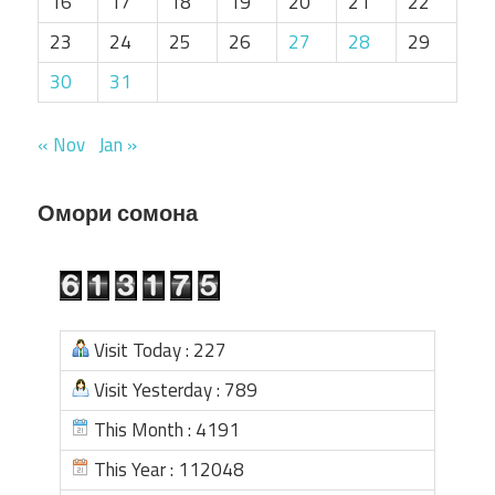
16
17
18
19
20
21
22
23
24
25
26
27
28
29
30
31
« Nov
Jan »
Омори сомона
Visit Today : 227
Visit Yesterday : 789
This Month : 4191
This Year : 112048