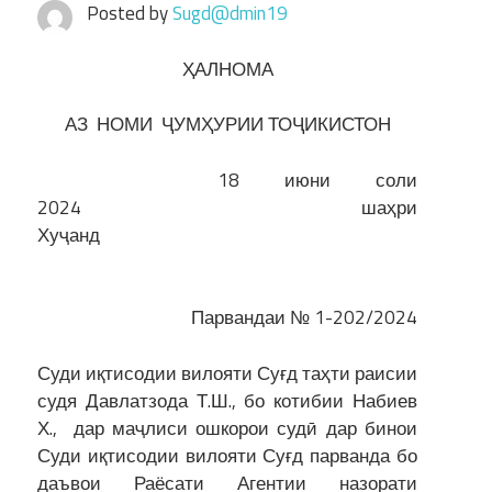
Posted by
Sugd@dmin19
ҲАЛНОМА
АЗ НОМИ ҶУМҲУРИИ ТОҶИКИСТОН
18 июни соли
2024 шаҳри
Хуҷанд
Парвандаи № 1-202/2024
Суди иқтисодии вилояти Суғд таҳти раисии
судя Давлатзода Т.Ш., бо котибии Набиев
Х., дар маҷлиси ошкорои судӣ дар бинои
Суди иқтисодии вилояти Суғд парванда бо
даъвои Раёсати Агентии назорати