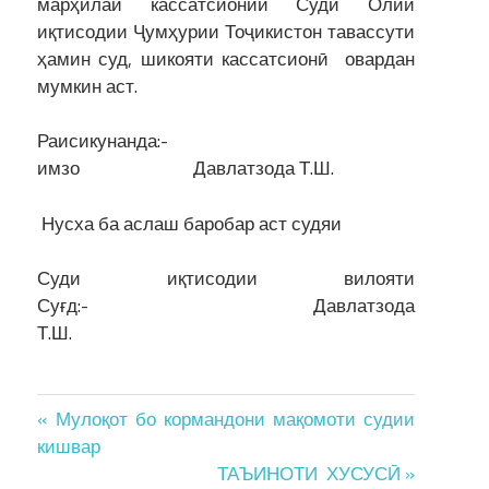
марҳилаи кассатсионии Суди Олии
иқтисодии Ҷумҳурии Тоҷикистон тавассути
ҳамин суд, шикояти кассатсионӣ овардан
мумкин аст.
Раисикунанда:-
имзо Давлатзода Т.Ш.
Нусха ба аслаш баробар аст судяи
Суди иқтисодии вилояти
Суғд:- Давлатзода
Т.Ш.
Post
« Мулоқот бо кормандони мақомоти судии
кишвар
navigation
ТАЪИНОТИ ХУСУСӢ »