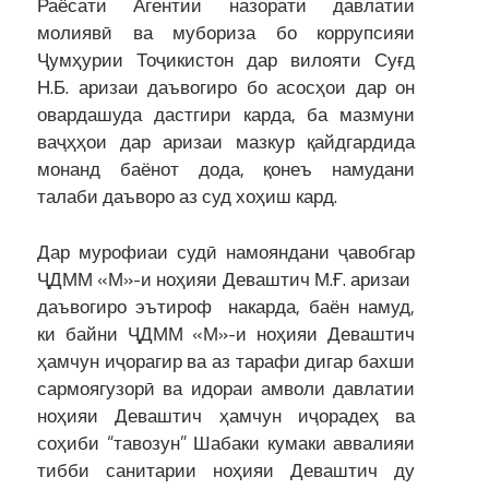
Раёсати Агентии назорати давлатии
молиявӣ ва мубориза бо коррупсияи
Ҷумҳурии Тоҷикистон дар вилояти Суғд
Н.Б. аризаи даъвогиро бо асосҳои дар он
овардашуда дастгири карда, ба мазмуни
ваҷҳҳои дар аризаи мазкур қайдгардида
монанд баёнот дода, қонеъ намудани
талаби даъворо аз суд хоҳиш кард.
Дар мурофиаи судӣ намояндани ҷавобгар
ҶДММ «М»-и ноҳияи Деваштич М.Ғ. аризаи
даъвогиро эътироф накарда, баён намуд,
ки байни ҶДММ «М»-и ноҳияи Деваштич
ҳамчун иҷорагир ва аз тарафи дигар бахши
сармоягузорӣ ва идораи амволи давлатии
ноҳияи Деваштич ҳамчун иҷорадеҳ ва
соҳиби “тавозун” Шабаки кумаки аввалияи
тибби санитарии ноҳияи Деваштич ду