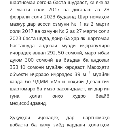
шартномаи сегона баста шудааст, ки яке аз
2 марти соли 2017 ва дигараш аз 28
феврали соли 2023 будаанд. Шартномаҳои
мазкур дар асоси озмуни № 1 аз 2 марти
соли 2017 ва озмуни № 2 аз 27 марти соли
2023 баста шуда, доир ба ҳар як шартомаи
басташуда андозаи музди иҷорапулиро
иҷорадеҳ аввал 292, 50 сомонӣ, маротибаи
дуюм 300 сомонӣ ва баъдан ба андозаи
353,10 сомонӣ муайян кардааст. Масоҳати
2
объекти иҷораро иҷорадеҳ 39 м
муайян
карда бо ҶДММ «М»-и ноҳияи Деваштич
шартомаро ба имзо расонидааст, ки дар ин
гуна ҳолат онҳо худро беайб
меҳисобидаанд.
Ҳуқуқҳои иҷорадеҳ дар шартномаҳо
вобаста ба каму зиёд кардани ҳолатҳои