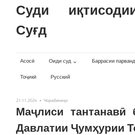
Skip
Суди иқтисоди
to
content
Суғд
Асосӣ
Оиди суд
Баррасии парван
Тоҷикӣ
Русский
21.11.2024
Чорабиниҳо
Маҷлиси тантанавӣ 
Давлатии Ҷумҳурии Т