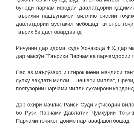
бунёди парчам ифодаи давлатдории қадимии 
таърихии нашъунамои миллию сиёсии тоҷик
давлатдории мустақил мебошад, ки онро тоҷ
таърих ба даст овардаанд.
Инчунин дар идома судя Хоҷазода Ф.Ҳ. дар м
дар мавзӯи “Таърихи Парчам ва парчамдории т
Пас аз маърӯзаҳо иштирокчиёни маҷлиси тант
сулҳу ваҳдати миллӣ – Пешвои миллат, През
поягузории Парчами миллӣ суханронӣ карданд
Дар охири маҷлис Раиси Суди иқтисодии вило
бо Рӯзи Парчами Давлатии Ҷумҳурии Тоҷики
Парчами тоҷикон доимо партавафшон бошад.