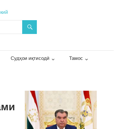
ский
Судҳои иқтисодӣ
Тамос
ами