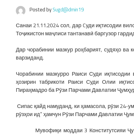
Posted by
Sugd@dmin19
Санаи 21.11.2024 сол, дар Cуди иқтисодии ви
Тоҷикистон маҷлиси тантанавӣ баргузор гардид
Дар чорабинии мазкур роҳбарият, судяҳо ва 
варзиданд.
Чорабинии мазкурро Раиси Суди иқтисодии в
ҳозирин табрикоти Раиси Суди Олии иқтис
Пираҳмадро ба Рӯзи Парчами Давлатии Ҷумҳур
Сипас қайд намуданд, ки ҳамасола, рӯзи 24-у
рӯзҳои ид” ҳамчун Рӯзи Парчами Давлатии Ҷу
Мувофиқи моддаи 3 Конститутсияи Ҷумҳур