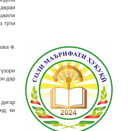
давраи
ашкили
з тӯли
ова Ф.
гузори
он дар
 дигар
нд, ки