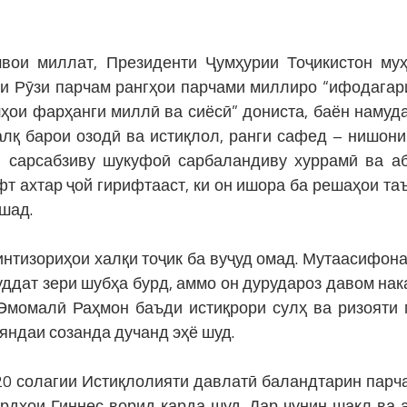
и миллат, Президенти Ҷумҳурии Тоҷикистон муҳ
и Рӯзи парчам рангҳои парчами миллиро “ифодагар
ҳои фарҳанги миллӣ ва сиёсӣ” дониста, баён намуда
алқ барои озодӣ ва истиқлол, ранги сафед – нишони
и сарсабзиву шукуфоӣ сарбаландиву хуррамӣ ва а
фт ахтар ҷой гирифтааст, ки он ишора ба решаҳои та
шад.
тизориҳои халқи тоҷик ба вуҷуд омад. Мутаасифона
ддат зери шубҳа бурд, аммо он дурудароз давом нак
Эмомалӣ Раҳмон баъди истиқрори сулҳ ва ризояти
яндаи созанда дучанд эҳё шуд.
 солагии Истиқлолияти давлатӣ баландтарин парч
кордҳои Гиннес ворид карда шуд. Дар чунин шакл ва 