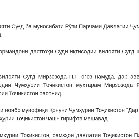
лояти Суғд ба муносибати Рӯзи Парчами Давлатии Ҷу
.
кормандони дастгоҳи Суди иқтисодии вилояти Суғд 
илояти Суғд Мирзозода П.Т. оғоз намуда, дар ав
одии Ҷумҳурии Тоҷикистон муҳтарам Мирзозода 
ии Тоҷикистон расонид.
ми ноябр мувофиқи Қонуни Ҷумҳурии Тоҷикистон “Дар
мҳурии Тоҷикистон ҷашн гирифта мешавад.
ии Тоқикистон, рамзҳои давлатии Тоҷикистон П