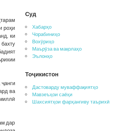
Суд
тарам
Хабарҳо
и роҳи
Чорабиниҳо
нд, ки
Вохӯриҳо
 бахту
Маърӯза ва мақолаҳо
бадият
Эълонҳо
ърихии
Тоҷикистон
 ҷанги
Дастоварду муваффақиятҳо
ард ва
Мавзеъҳои саёҳи
 миллӣ
Шахсиятҳои фарҳангиву таърихӣ
ам дар
андоза