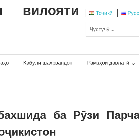
и вилояти
Тоҷикӣ
Рус
даҳо
Қабули шаҳрвандон
Рамзҳои давлатӣ
бахшида ба Рӯзи Парч
оҷикистон