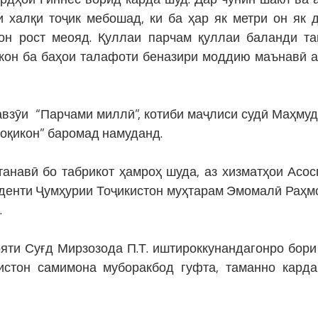
халқи тоҷик мебошад, ки ба ҳар як метри он як 
он рост меояд. Қуллаи парчам қуллаи баланди т
икон ба баҳои талафоти беназири моддию маънавӣ а
авзӯи “Парчами миллӣ”, котиби маҷлиси судӣ Маҳмуд
оқикон” баромад намуданд.
анавӣ бо табрикот ҳамроҳ шуда, аз хизматҳои Асос
иденти Ҷумҳурии Тоҷикистон муҳтарам Эмомалӣ Раҳм
.
яти Суғд Мирзозода П.Т. иштироккунандагонро бори
стон самимона муборакбод гуфта, таманно карда