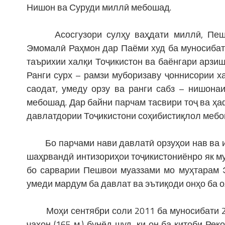
Нишон ва Суруди миллӣ мебошад.
Асосгузори сулҳу ваҳдати миллӣ, Пешво
Эмомалӣ Раҳмон дар Паёми худ ба муносибат
таърихии халқи Тоҷикистон ва баёнгари арзиш
Ранги сурх – рамзи муборизаву ҷоннисории х
саодат, умеду орзу ва ранги сабз – нишона
мебошад. Дар байни парчам тасвири тоҷ ва ҳа
давлатдории Тоҷикистони соҳибистиқлол мебо
Бо парчами нави давлатӣ орзуҳои нав ва ин
шаҳрвандӣ интизориҳои тоҷикистониёнро як му
бо сарварии Пешвои муаззами мо муҳтарам 
умеди мардум ба давлат ва эътиқоди онҳо ба о
Моҳи сентябри соли 2011 ба муносибати 20
ҷаҳон (165 м.) бунёд шуд, ки он ба китоби Ре