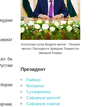
мҳурии
ширкат
Асосгузори сулҳу Ваҳдати миллӣ – Пешвои
миллат Президенти Ҷумҳурии Тоҷикистон
Эмомалӣ Раҳмон
вал ба
Рустам
Президент
Паёмҳо
 бораи
Вохӯриҳо
Суханрониҳо
Сафарҳои дохилӣ
Сафарҳои хориҷӣ
арчам,