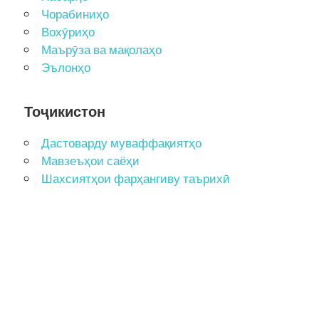
Чорабиниҳо
Вохӯриҳо
Маърӯза ва мақолаҳо
Эълонҳо
Тоҷикистон
Дастоварду муваффақиятҳо
Мавзеъҳои саёҳи
Шахсиятҳои фарҳангиву таърихӣ