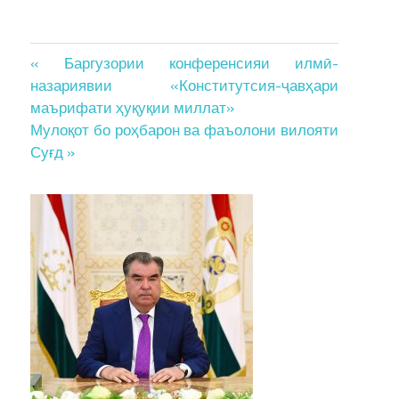
Post
« Баргузории конференсияи илмӣ-
назариявии «Конститутсия-ҷавҳари
navigation
маърифати ҳуқуқии миллат»
Мулоқот бо роҳбарон ва фаъолони вилояти
Суғд »