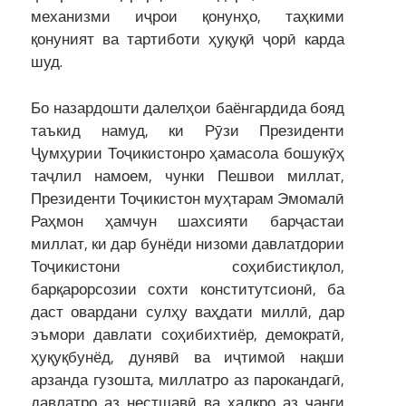
механизми иҷрои қонунҳо, таҳкими
қонуният ва тартиботи ҳуқуқӣ ҷорӣ карда
шуд.
Бо назардошти далелҳои баёнгардида бояд
таъкид намуд, ки Рӯзи Президенти
Ҷумҳурии Тоҷикистонро ҳамасола бошукӯҳ
таҷлил намоем, чунки Пешвои миллат,
Президенти Тоҷикистон муҳтарам Эмомалӣ
Раҳмон ҳамчун шахсияти барҷастаи
миллат, ки дар бунёди низоми давлатдории
Тоҷикистони соҳибистиқлол,
барқарорсозии сохти конститутсионӣ, ба
даст овардани сулҳу ваҳдати миллӣ, дар
эъмори давлати соҳибихтиёр, демократӣ,
ҳуқуқбунёд, дунявӣ ва иҷтимоӣ нақши
арзанда гузошта, миллатро аз парокандагӣ,
давлатро аз нестшавӣ ва халқро аз ҷанги