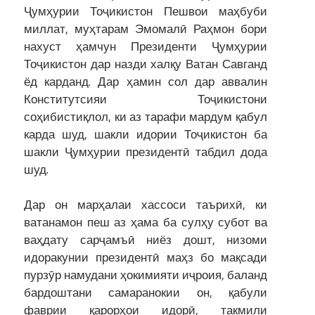
Ҷумҳурии Тоҷикистон Пешвои маҳбуби
миллат, муҳтарам Эмомалӣ Раҳмон бори
нахуст ҳамчун Президенти Ҷумҳурии
Тоҷикистон дар назди халқу Ватан Савганд
ёд карданд. Дар ҳамин сол дар аввалин
Конститутсияи Тоҷикистони
соҳибистиқлол, ки аз тарафи мардум қабул
карда шуд, шакли идории Тоҷикистон ба
шакли Ҷумҳурии президентӣ табдил дода
шуд.
Дар он марҳалаи хассоси таърихӣ, ки
ватанамон пеш аз ҳама ба сулҳу субот ва
ваҳдату сарҷамъӣ ниёз дошт, низоми
идоракунии президентӣ маҳз бо мақсади
пурзӯр намудани ҳокимияти иҷроия, баланд
бардоштани самаранокии он, қабули
фаврии қарорҳои идорӣ, такмили