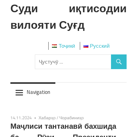
Skip
Суди иқтисодии
to
content
вилояти Суғд
Тоҷикӣ
Русский
Navigation
14.11.2024
Хабарҳо
/
Чорабиниҳо
Маҷлиси тантанавӣ бахшида