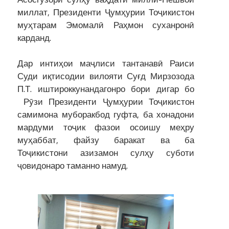
миллат, Президенти Ҷумҳурии Тоҷикистон
муҳтарам Эмомалӣ Раҳмон суханронӣ
карданд.
Дар интиҳои маҷлиси тантанавӣ Раиси
Суди иқтисодии вилояти Суғд Мирзозода
П.Т. иштироккунандагонро бори дигар бо
Рӯзи Президенти Ҷумҳурии Тоҷикистон
самимона муборакбод гуфта, ба хонадони
мардуми тоҷик фазои осоишу меҳру
муҳаббат, файзу баракат ва ба
Тоҷикистони азизамон сулҳу суботи
ҷовидонаро таманно намуд.