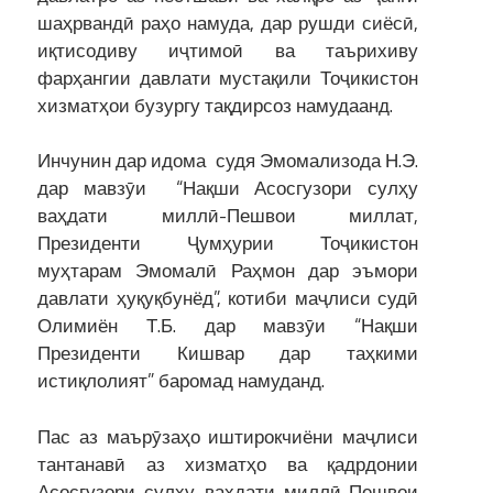
шаҳрвандӣ раҳо намуда, дар рушди сиёсӣ,
иқтисодиву иҷтимоӣ ва таърихиву
фарҳангии давлати мустақили Тоҷикистон
хизматҳои бузургу тақдирсоз намудаанд.
Инчунин дар идома судя Эмомализода Н.Э.
дар мавзӯи “Нақши Асосгузори сулҳу
ваҳдати миллӣ-Пешвои миллат,
Президенти Ҷумҳурии Тоҷикистон
муҳтарам Эмомалӣ Раҳмон дар эъмори
давлати ҳуқуқбунёд”, котиби маҷлиси судӣ
Олимиён Т.Б. дар мавзӯи “Нақши
Президенти Кишвар дар таҳкими
истиқлолият” баромад намуданд.
Пас аз маърӯзаҳо иштирокчиёни маҷлиси
тантанавӣ аз хизматҳо ва қадрдонии
Асосгузори сулҳу ваҳдати миллӣ-Пешвои