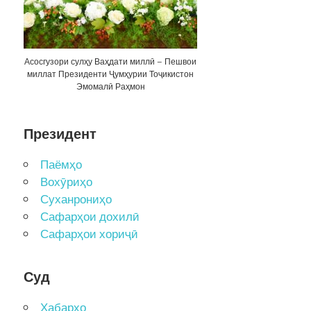
Асосгузори сулҳу Ваҳдати миллӣ – Пешвои
миллат Президенти Ҷумҳурии Тоҷикистон
Эмомалӣ Раҳмон
Президент
Паёмҳо
Вохӯриҳо
Суханрониҳо
Сафарҳои дохилӣ
Сафарҳои хориҷӣ
Суд
Хабарҳо