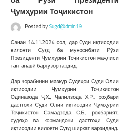
ба Рӯзи Президенти
Ҷумҳурии Тоҷикистон
Posted by
Sugd@dmin19
Санаи 14.11.2024 сол, дар Cуди иқтисодии
вилояти Суғд ба муносибати Рӯзи
Президенти Ҷумҳурии Тоҷикистон маҷлиси
тантанавӣ баргузор гардид.
Дар чорабинии мазкур Судяҳои Суди Олии
иқтисодии Ҷумҳурии Тоҷикистон
Одиназода Ҷ.Х., Ҷалилзода Х.Р., роҳбари
дастгоҳи Суди Олии иқтисодии Ҷумҳурии
Тоҷикистон Самадзода С.Б., роҳбарият,
судяҳо ва кормандони дастгоҳи Суди
иқтисодии вилояти Суғд ширкат варзиданд.