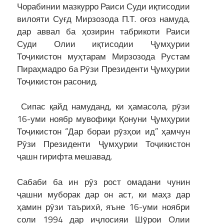
Чорабинии мазкурро Раиси Суди иқтисодии
вилояти Суғд Мирзозода П.Т. оғоз намуда,
дар аввал ба ҳозирин табрикоти Раиси
Суди Олии иқтисодии Ҷумҳурии
Тоҷикистон муҳтарам Мирзозода Рустам
Пираҳмадро ба Рӯзи Президенти Ҷумҳурии
Тоҷикистон расонид.
Сипас қайд намуданд, ки ҳамасола, рӯзи
16-уми ноябр мувофиқи Қонуни Ҷумҳурии
Тоҷикистон “Дар бораи рӯзҳои ид” ҳамчун
Рӯзи Президенти Ҷумҳурии Тоҷикистон
ҷашн гирифта мешавад.
Сабаби ба ин рӯз рост омадани чунин
ҷашни муборак дар он аст, ки маҳз дар
ҳамин рӯзи таърихӣ, яъне 16-уми ноябри
соли 1994 дар иҷлосияи Шӯрои Олии