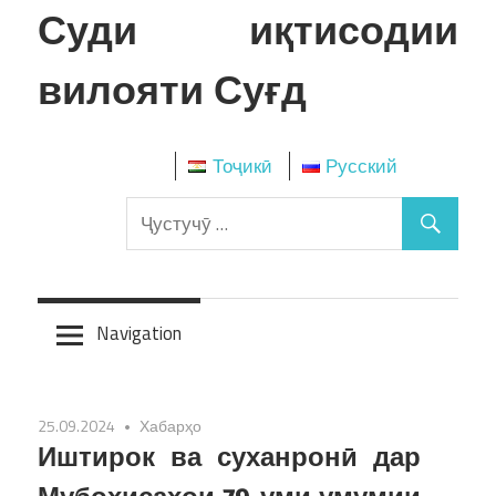
Skip
Суди иқтисодии
to
content
вилояти Суғд
Тоҷикӣ
Русский
Navigation
25.09.2024
Хабарҳо
Иштирок ва суханронӣ дар