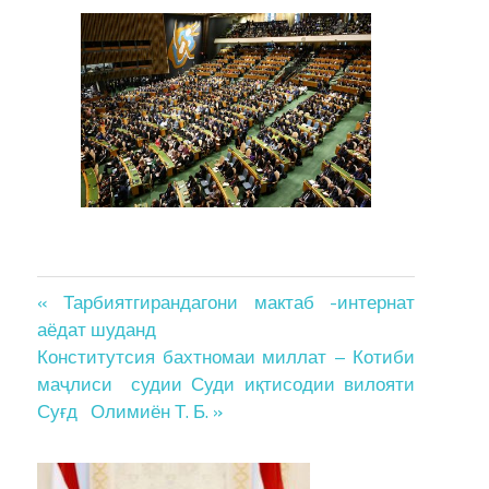
Post
« Тарбиятгирандагони мактаб -интернат
аёдат шуданд
navigation
Конститутсия бахтномаи миллат – Котиби
маҷлиси судии Суди иқтисодии вилояти
Суғд Олимиён Т. Б. »