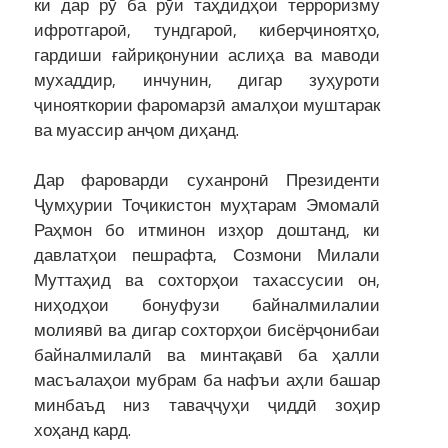
ки дар рӯ ба рӯи таҳдидҳои терроризму
ифротгароӣ, тундгароӣ, киберҷиноятҳо,
гардиши ғайриқонунии аслиҳа ва маводи
мухаддир, инчунин, дигар зуҳуроти
ҷинояткории фаромарзӣ амалҳои муштарак
ва муассир анҷом диҳанд.
Дар фароварди суханронӣ Президенти
Ҷумҳурии Тоҷикистон муҳтарам Эмомалӣ
Раҳмон бо итминон изҳор доштанд, ки
давлатҳои пешрафта, Созмони Милали
Муттаҳид ва сохторҳои тахассусии он,
ниҳодҳои бонуфузи байналмилалии
молиявӣ ва дигар сохторҳои бисёрҷонибаи
байналмилалӣ ва минтақавӣ ба ҳалли
масъалаҳои мубрам ба нафъи аҳли башар
минбаъд низ таваҷҷуҳи ҷиддӣ зоҳир
хоҳанд кард.