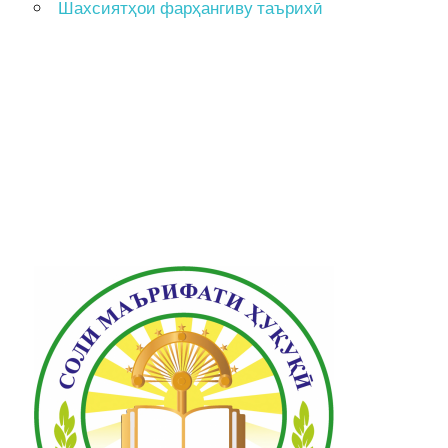
Шахсиятҳои фарҳангиву таърихӣ