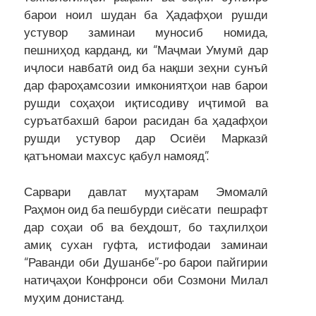
барои ноил шудан ба Ҳадафҳои рушди
устувор заминаи муносиб номида,
пешниҳод карданд, ки “Маҷмаи Умумӣ дар
иҷлоси навбатӣ оид ба нақши зеҳни сунъӣ
дар фароҳамсозии имкониятҳои нав барои
рушди соҳаҳои иқтисодиву иҷтимоӣ ва
суръатбахшӣ барои расидан ба ҳадафҳои
рушди устувор дар Осиёи Марказӣ
қатъномаи махсус қабул намояд”.
Сарвари давлат муҳтарам Эмомалӣ
Раҳмон оид ба пешбурди сиёсати пешрафт
дар соҳаи об ва беҳдошт, бо таҳлилҳои
амиқ сухан гуфта, истифодаи заминаи
“Раванди оби Душанбе”-ро барои пайгирии
натиҷаҳои Конфронси оби Созмони Милал
муҳим донистанд.