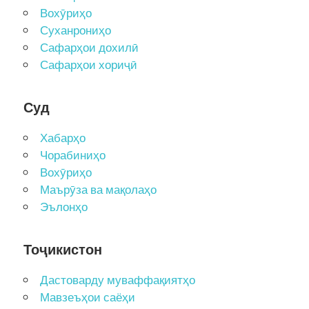
Вохӯриҳо
Суханрониҳо
Сафарҳои дохилӣ
Сафарҳои хориҷӣ
Суд
Хабарҳо
Чорабиниҳо
Вохӯриҳо
Маърӯза ва мақолаҳо
Эълонҳо
Тоҷикистон
Дастоварду муваффақиятҳо
Мавзеъҳои саёҳи