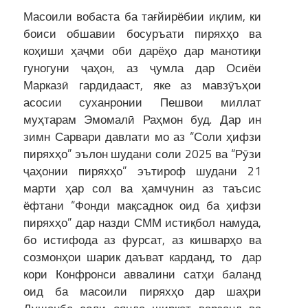
Масоили вобаста ба тағйирёбии иқлим, ки
боиси обшавии босуръати пиряхҳо ва
коҳиши ҳаҷми оби дарёҳо дар манотиқи
гуногуни ҷаҳон, аз ҷумла дар Осиёи
Марказӣ гардидааст, яке аз мавзӯъҳои
асосии суханронии Пешвои миллат
муҳтарам Эмомалӣ Раҳмон буд. Дар ин
зимн Сарвари давлати мо аз “Соли ҳифзи
пиряхҳо” эълон шудани соли 2025 ва “Рӯзи
ҷаҳонии пиряхҳо” эътироф шудани 21
марти ҳар сол ва ҳамчунин аз таъсис
ёфтани “Фонди мақсаднок оид ба ҳифзи
пиряхҳо” дар назди СММ истиқбол намуда,
бо истифода аз фурсат, аз кишварҳо ва
созмонҳои шарик даъват карданд, то дар
кори Конфронси аввалини сатҳи баланд
оид ба масоили пиряхҳо дар шаҳри