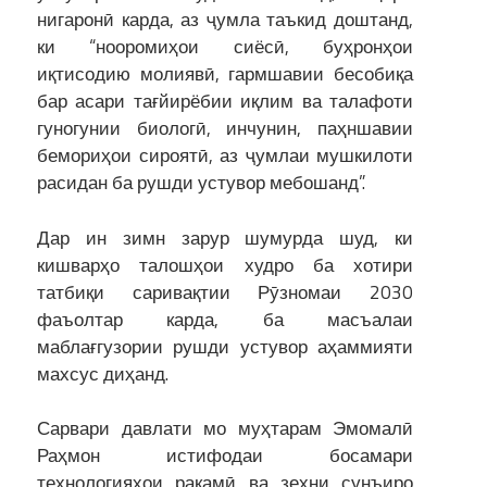
нигаронӣ карда, аз ҷумла таъкид доштанд,
ки “нооромиҳои сиёсӣ, буҳронҳои
иқтисодию молиявӣ, гармшавии бесобиқа
бар асари тағйирёбии иқлим ва талафоти
гуногунии биологӣ, инчунин, паҳншавии
бемориҳои сироятӣ, аз ҷумлаи мушкилоти
расидан ба рушди устувор мебошанд”.
Дар ин зимн зарур шумурда шуд, ки
кишварҳо талошҳои худро ба хотири
татбиқи саривақтии Рӯзномаи 2030
фаъолтар карда, ба масъалаи
маблағгузории рушди устувор аҳаммияти
махсус диҳанд.
Сарвари давлати мо муҳтарам Эмомалӣ
Раҳмон истифодаи босамари
технологияҳои рақамӣ ва зеҳни сунъиро