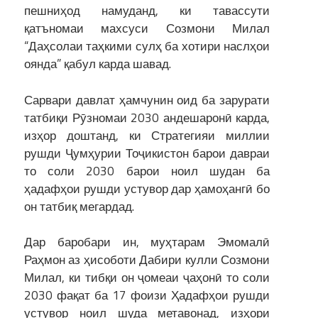
пешниҳод намуданд, ки тавассути
қатъномаи махсуси Созмони Милал
“Даҳсолаи таҳкими сулҳ ба хотири наслҳои
оянда” қабул карда шавад.
Сарвари давлат ҳамчунин оид ба зарурати
татбиқи Рӯзномаи 2030 андешаронӣ карда,
изҳор доштанд, ки Стратегияи миллии
рушди Ҷумҳурии Тоҷикистон барои давраи
то соли 2030 барои ноил шудан ба
ҳадафҳои рушди устувор дар ҳамоҳангӣ бо
он татбиқ мегардад.
Дар баробари ин, муҳтарам Эмомалӣ
Раҳмон аз ҳисоботи Дабири кулли Созмони
Милал, ки тибқи он ҷомеаи ҷаҳонӣ то соли
2030 фақат ба 17 фоизи Ҳадафҳои рушди
устувор ноил шуда метавонад, изҳори