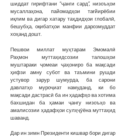
шиддат гирифтани “ҷанги сард”, низоъҳои
мусаллаҳона, пайомадҳои тағйирёбии
иқлим ва дигар хатару таҳдидҳои глобалӣ,
бешубҳа, оқибатҳои манфии дарозмуддат
хоҳанд дошт.
Пешвои миллат муҳтарам Эмомалӣ
Раҳмон муттаҳидсозии талошҳои
муштараки ҷомеаи ҷаҳониро ба мақсади
ҳифзи амну субот ва таъмини рушди
устувор зарур шумурда, ба сарони
давлатҳо муроҷиат намуданд, ки бо
мақсади дастрасӣ ба ин ҳадафҳо ва хотима
бахшидан ба ҳамаи ҷангу низоъҳо ва
амалисозии ҳадафҳои сулҳҷӯёна муттаҳид
шаванд.
Дар ин зимн Президенти кишвар бори дигар