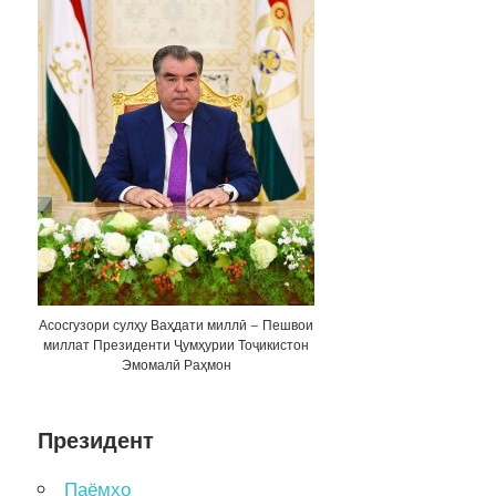
Асосгузори сулҳу Ваҳдати миллӣ – Пешвои
миллат Президенти Ҷумҳурии Тоҷикистон
Эмомалӣ Раҳмон
Президент
Паёмҳо