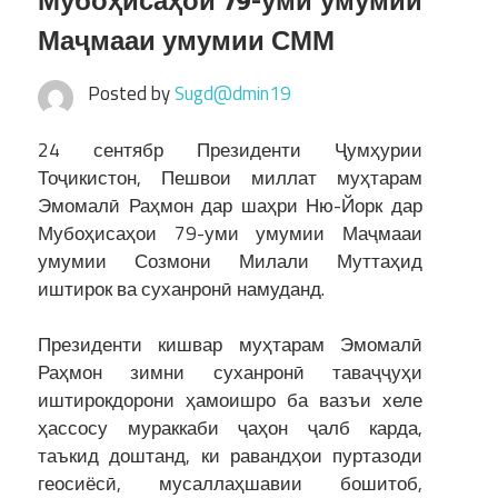
Мубоҳисаҳои 79-уми умумии
Маҷмааи умумии СММ
Posted by
Sugd@dmin19
24 сентябр Президенти Ҷумҳурии
Тоҷикистон, Пешвои миллат муҳтарам
Эмомалӣ Раҳмон дар шаҳри Ню-Йорк дар
Мубоҳисаҳои 79-уми умумии Маҷмааи
умумии Созмони Милали Муттаҳид
иштирок ва суханронӣ намуданд.
Президенти кишвар муҳтарам Эмомалӣ
Раҳмон зимни суханронӣ таваҷҷуҳи
иштирокдорони ҳамоишро ба вазъи хеле
ҳассосу мураккаби ҷаҳон ҷалб карда,
таъкид доштанд, ки равандҳои пуртазоди
геосиёсӣ, мусаллаҳшавии бошитоб,