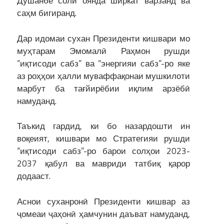
Душанбе соли оянда ширкат варзанд ва
саҳм бигиранд.
Дар идомаи сухан Президенти кишвари мо
муҳтарам Эмомалӣ Раҳмон рушди
“иқтисоди сабз” ва “энергияи сабз”-ро яке
аз роҳҳои ҳалли муваффақонаи мушкилоти
марбут ба тағйирёбии иқлим арзёбӣ
намуданд.
Таъкид гардид, ки бо назардошти ин
воқеият, кишвари мо Стратегияи рушди
“иқтисоди сабз”-ро барои солҳои 2023-
2037 қабул ва мавриди татбиқ қарор
додааст.
Аснои суханронӣ Президенти кишвар аз
ҷомеаи ҷаҳонӣ ҳамчунин даъват намуданд,