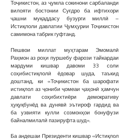
Тоҷикистон, аз ҷумла сокинони сарбаланди
вилояти бостонии Суғдро ба ифтихори
ҷашни муқаддасу бузурги миллӣ –
Истиқлоли давлатии Ҷумҳурии Тоҷикистон
самимона табрик гуфтанд.
Пешвои миллат муҳтарам Эмомалӣ
Раҳмон аз роҳи пуршебу фарози тайкардаи
мардуми кишвар давоми 33 соли
соҳибистиқлолӣ ёдовар шуда, таъкид
доштанд, ки «Тоҷикистон ба шарофати
истиқлол аз ҷониби ҷомеаи ҷаҳонӣ ҳамчун
давлати соҳибихтиёри демокративу
ҳуқуқбунёд ва дунявӣ эътироф гардид ва
ба узвияти кулли созмонҳои бонуфузи
байналмилалӣ пазируфта шуд».
Ба андешаи Президенти кишвар «Истиқлол