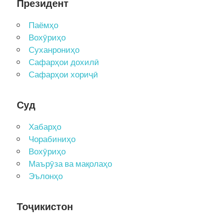
Президент
Паёмҳо
Вохӯриҳо
Суханрониҳо
Сафарҳои дохилӣ
Сафарҳои хориҷӣ
Суд
Хабарҳо
Чорабиниҳо
Вохӯриҳо
Маърӯза ва мақолаҳо
Эълонҳо
Тоҷикистон