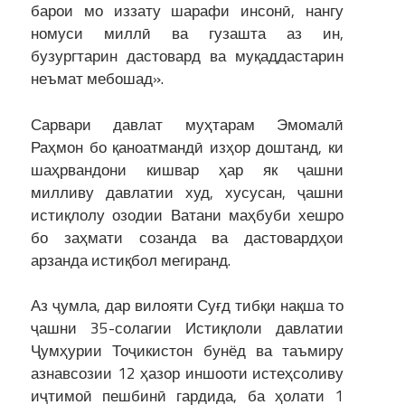
барои мо иззату шарафи инсонӣ, нангу
номуси миллӣ ва гузашта аз ин,
бузургтарин дастовард ва муқаддастарин
неъмат мебошад».
Сарвари давлат муҳтарам Эмомалӣ
Раҳмон бо қаноатмандӣ изҳор доштанд, ки
шаҳрвандони кишвар ҳар як ҷашни
милливу давлатии худ, хусусан, ҷашни
истиқлолу озодии Ватани маҳбуби хешро
бо заҳмати созанда ва дастовардҳои
арзанда истиқбол мегиранд.
Аз ҷумла, дар вилояти Суғд тибқи нақша то
ҷашни 35-солагии Истиқлоли давлатии
Ҷумҳурии Тоҷикистон бунёд ва таъмиру
азнавсозии 12 ҳазор иншооти истеҳсоливу
иҷтимоӣ пешбинӣ гардида, ба ҳолати 1