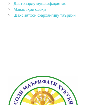
Дастоварду муваффақиятҳо
Мавзеъҳои саёҳи
Шахсиятҳои фарҳангиву таърихӣ