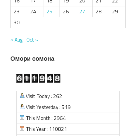
16
17
18
19
20
21
22
23
24
25
26
27
28
29
30
« Aug
Oct »
Омори сомона
Visit Today : 262
Visit Yesterday : 519
This Month : 2964
This Year : 110821