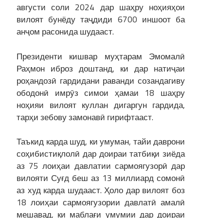
августи соли 2024 дар шаҳру ноҳияҳои
вилоят бунёду таҷдиди 6700 иншоот ба
анҷом расонида шудааст.
Президенти кишвар муҳтарам Эмомалӣ
Раҳмон иброз доштанд, ки дар натиҷаи
роҳандозӣ гардидани раванди созандагиву
ободонӣ имрӯз симои ҳамаи 18 шаҳру
ноҳияи вилоят куллан дигаргун гардида,
тарҳи зебову замонавӣ гирифтааст.
Таъкид карда шуд, ки умуман, тайи даврони
соҳибистиқлолӣ дар доираи татбиқи зиёда
аз 75 лоиҳаи давлатии сармоягузорӣ дар
вилояти Суғд беш аз 13 миллиард сомонӣ
аз худ карда шудааст. Ҳоло дар вилоят боз
18 лоиҳаи сармоягузории давлатӣ амалӣ
мешавад, ки маблағи умумии дар доираи