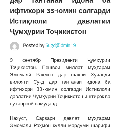
дар тантанаи идона ба
ифтихори 33-юмин солгарди
Истиқлоли давлатии
Ҷумҳурии Тоҷикистон
Posted by
Sugd@dmin19
9 сентябр Президенти Ҷумҳурии
Тоҷикистон, Пешвои миллат муҳтарам
Эмомалӣ Раҳмон дар шаҳри Хуҷанди
вилояти Суғд дар тантанаи идона ба
ифтихори 33-юмин солгарди Истиқлоли
давлатии Ҷумҳурии Тоҷикистон иштирок ва
суханронӣ намуданд.
Нахуст, Сарвари давлат муҳтарам
Эмомалӣ Раҳмон кулли мардуми шарифи