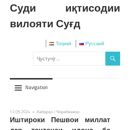
Skip
Суди иқтисодии
to
content
вилояти Суғд
Тоҷикӣ
Русский
Navigation
12.09.2024
Хабарҳо
/
Чорабиниҳо
Иштироки Пешвои миллат