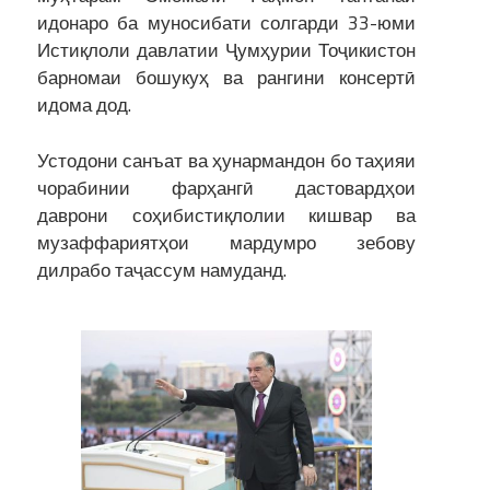
идонаро ба муносибати солгарди 33-юми
Истиқлоли давлатии Ҷумҳурии Тоҷикистон
барномаи бошукуҳ ва рангини консертӣ
идома дод.
Устодони санъат ва ҳунармандон бо таҳияи
чорабинии фарҳангӣ дастовардҳои
даврони соҳибистиқлолии кишвар ва
музаффариятҳои мардумро зебову
дилрабо таҷассум намуданд.