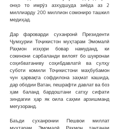
онҳо то имрӯз азхудшуда зиёда аз 2
миллиарду 200 миллион сомониро ташкил
медиҳад.
Дар фароварди суханронӣ Президенти
Ҷумҳурии Тоҷикистон муҳтарам Эмомалӣ
Раҳмон изҳори бовар намуданд, ки
сокинони сарбаланди вилоят бо шукронаи
соҳибватаниву соҳибдавлатӣ ва сулҳу
суботи комили Тоҷикистони маҳбубамон
чун ҳарвақта софдилона заҳмат кашида,
дар ободии Ватан, пешрафти давлат ва боз
ҳам баланд бардоштани сатҳу сифати
зиндагии ҳар як оила саҳми арзишманд
мегузоранд.
Баъди суханронии Пешвои миллат
муҳтарам Эмомалӣ Раҳмон тантанаи