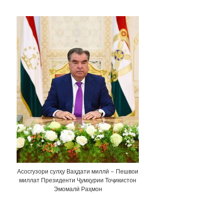
Асосгузори сулҳу Ваҳдати миллӣ – Пешвои
миллат Президенти Ҷумҳурии Тоҷикистон
Эмомалӣ Раҳмон