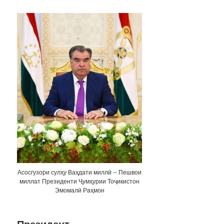
Асосгузори сулҳу Ваҳдати миллӣ – Пешвои
миллат Президенти Ҷумҳурии Тоҷикистон
Эмомалӣ Раҳмон