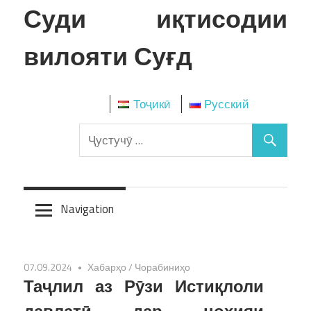
Skip
Суди иқтисодии
to
content
вилояти Суғд
Тоҷикӣ
Русский
Navigation
07.09.2024
Хабарҳо
/
Чорабиниҳо
Таҷлил аз Рӯзи Истиқлоли