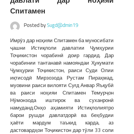
давлатӣ дар ноҳияи
Спитамен
Posted by
Sugd@dmin19
Имрӯз дар ноҳияи Спитамен ба муносибати
ҷашни Истиқлоли давлатии Ҷумҳурии
Тоҷикистон чорабинӣ доир гардид. Дар
чорабинии тантанавӣ намояндаи Ҳукумати
Ҷумҳурии Тоҷикистон, раиси Суди Олии
иқтисодӣ Мирзозода Рустам Пираҳмад,
муовини раиси вилояти Суғд Анвар Яъқубӣ
ва раиси ноҳияи Спитамен Темурҷон
Нӯмонзода иштирок ва суханронӣ
намуданд.Онҳо аҳамияти Истиқлолиятро
барои рушди давлатдорӣ ва беҳбудии
ҳаёти мардум таъкид карда, аз
дастовардҳои Тоҷикистон дар тӯли 33 соли