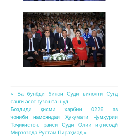
Post
« Ба бунёди бинои Суди вилояти Суғд
санги асос гузошта шуд
navigation
Боздиди қисми ҳарбии 0228 аз
ҷониби намояндаи Ҳукумати Ҷумҳурии
Тоҷикистон, раиси Суди Олии иқтисодӣ
Мирзозода Рустам Пираҳмад »