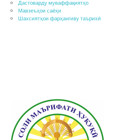
Дастоварду муваффақиятҳо
Мавзеъҳои саёҳи
Шахсиятҳои фарҳангиву таърихӣ