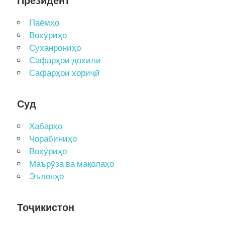
Президент
Паёмҳо
Вохӯриҳо
Суханрониҳо
Сафарҳои дохилӣ
Сафарҳои хориҷӣ
Суд
Хабарҳо
Чорабиниҳо
Вохӯриҳо
Маърӯза ва мақолаҳо
Эълонҳо
Тоҷикистон