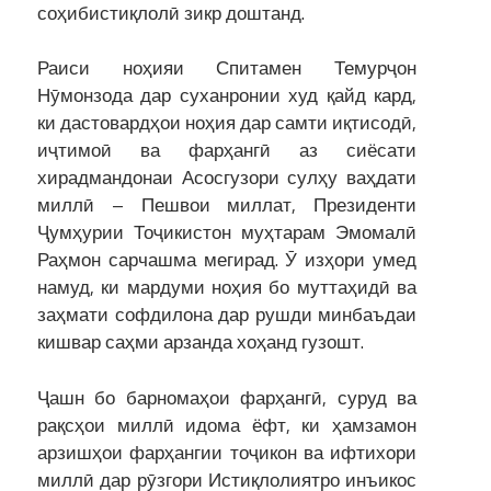
соҳибистиқлолӣ зикр доштанд.
Раиси ноҳияи Спитамен Темурҷон
Нӯмонзода дар суханронии худ қайд кард,
ки дастовардҳои ноҳия дар самти иқтисодӣ,
иҷтимоӣ ва фарҳангӣ аз сиёсати
хирадмандонаи Асосгузори сулҳу ваҳдати
миллӣ – Пешвои миллат, Президенти
Ҷумҳурии Тоҷикистон муҳтарам Эмомалӣ
Раҳмон сарчашма мегирад. Ӯ изҳори умед
намуд, ки мардуми ноҳия бо муттаҳидӣ ва
заҳмати софдилона дар рушди минбаъдаи
кишвар саҳми арзанда хоҳанд гузошт.
Ҷашн бо барномаҳои фарҳангӣ, суруд ва
рақсҳои миллӣ идома ёфт, ки ҳамзамон
арзишҳои фарҳангии тоҷикон ва ифтихори
миллӣ дар рӯзгори Истиқлолиятро инъикос