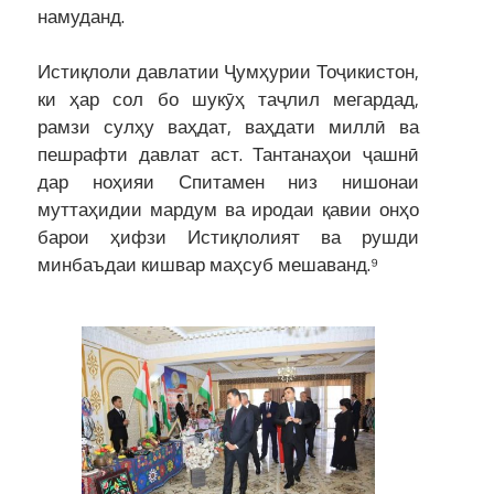
намуданд.
Истиқлоли давлатии Ҷумҳурии Тоҷикистон,
ки ҳар сол бо шукӯҳ таҷлил мегардад,
рамзи сулҳу ваҳдат, ваҳдати миллӣ ва
пешрафти давлат аст. Тантанаҳои ҷашнӣ
дар ноҳияи Спитамен низ нишонаи
муттаҳидии мардум ва иродаи қавии онҳо
барои ҳифзи Истиқлолият ва рушди
минбаъдаи кишвар маҳсуб мешаванд.⁹