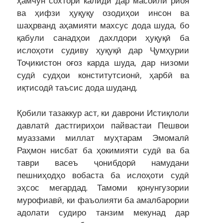
ҳамчун сохтори калидӣ дар масоили риоя
ва ҳифзи ҳуқуқу озодиҳои инсон ва
шаҳрванд аҳамияти махсус дода шуда, бо
қабули санадҳои дахлдори ҳуқуқӣ ба
ислоҳоти судиву ҳуқуқӣ дар Ҷумҳурии
Тоҷикистон оғоз карда шуда, дар низоми
судӣ судҳои конститутсионӣ, ҳарбӣ ва
иқтисодӣ таъсис дода шуданд.
Қобили тазаккур аст, ки даврони Истиқлоли
давлатӣ дастгириҳои пайвастаи Пешвои
муаззами миллат муҳтарам Эмомалӣ
Раҳмон нисбат ба ҳокимияти судӣ ва ба
таври васеъ ҷонибдорӣ намудани
пешниҳодҳо вобаста ба ислоҳоти судӣ
эҳсос мегардад. Тамоми қонунгузории
мурофиавӣ, ки фаъолияти ба амалбарории
адолати судиро танзим мекунад дар