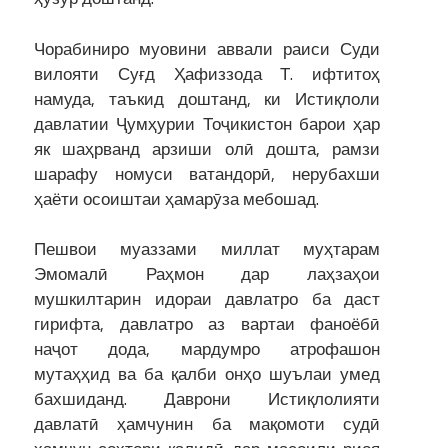
Чорабиниро муовини аввали раиси Суди
вилояти Суғд Ҳафиззода Т. ифтитоҳ
намуда, таъкид доштанд, ки Истиқлоли
давлатии Ҷумҳурии Тоҷикистон барои ҳар
як шаҳрванд арзиши олӣ дошта, рамзи
шарафу номуси ватандорӣ, нерубахши
ҳаёти осоиштаи ҳамарӯза мебошад.
Пешвои муаззами миллат муҳтарам
Эмомалӣ Раҳмон дар лаҳзаҳои
мушкилтарин идораи давлатро ба даст
гирифта, давлатро аз вартаи фаноёбӣ
наҷот дода, мардумро атрофашон
мутаҳҳид ва ба қалби онҳо шуълаи умед
бахшиданд. Даврони Истиқлолияти
давлатӣ ҳамчунин ба мақомоти судӣ