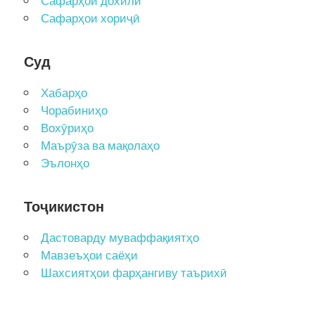
Сафарҳои дохилӣ
Сафарҳои хориҷӣ
Суд
Хабарҳо
Чорабиниҳо
Вохӯриҳо
Маърӯза ва мақолаҳо
Эълонҳо
Тоҷикистон
Дастоварду муваффақиятҳо
Мавзеъҳои саёҳи
Шахсиятҳои фарҳангиву таърихӣ