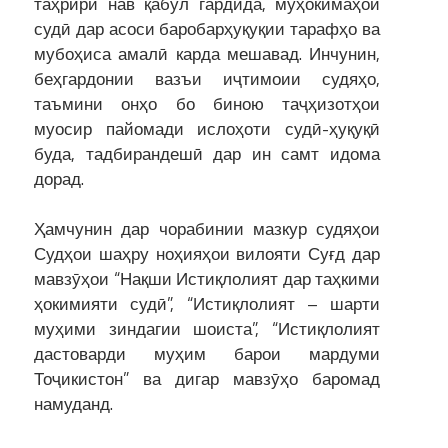
таҳрири нав қабул гардида, муҳокимаҳои
судӣ дар асоси баробарҳуқуқии тарафҳо ва
мубоҳиса амалӣ карда мешавад. Инчунин,
беҳгардонии вазъи иҷтимоии судяҳо,
таъмини онҳо бо биною таҷҳизотҳои
муосир пайомади ислоҳоти судӣ-ҳуқуқӣ
буда, тадбирандешӣ дар ин самт идома
дорад.
Ҳамчунин дар чорабинии мазкур судяҳои
Судҳои шаҳру ноҳияҳои вилояти Суғд дар
мавзӯҳои “Нақши Истиқлолият дар таҳкими
ҳокимияти судӣ”, “Истиқлолият – шарти
муҳими зиндагии шоиста”, “Истиқлолият
дастоварди муҳим барои мардуми
Тоҷикистон” ва дигар мавзӯҳо баромад
намуданд.