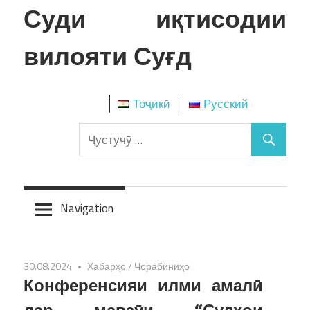
Skip
Суди иқтисодии
to
content
вилояти Суғд
Тоҷикӣ
Русский
Navigation
30.08.2024
Хабарҳо
/
Чорабиниҳо
Конференсияи илми амалӣ