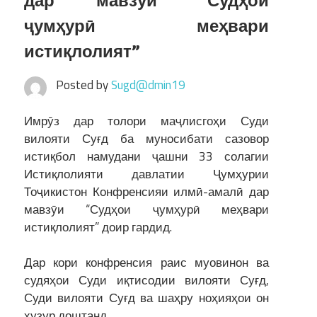
дар мавзӯи “Судҳои
ҷумҳурӣ меҳвари
истиқлолият”
Posted by
Sugd@dmin19
Имрӯз дар толори маҷлисгоҳи Суди
вилояти Суғд ба муносибати сазовор
истиқбол намудани ҷашни 33 солагии
Истиқлолияти давлатии Ҷумҳурии
Тоҷикистон Конфренсияи илмӣ-амалӣ дар
мавзӯи “Судҳои ҷумҳурӣ меҳвари
истиқлолият” доир гардид.
Дар кори конфренсия раис муовинон ва
судяҳои Суди иқтисодии вилояти Суғд,
Суди вилояти Суғд ва шаҳру ноҳияҳои он
ҳузур доштанд.