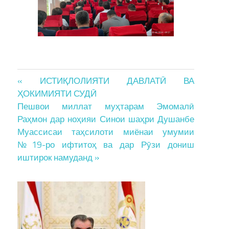
Post
« ИСТИҚЛОЛИЯТИ ДАВЛАТӢ ВА
ҲОКИМИЯТИ СУДӢ
navigation
Пешвои миллат муҳтарам Эмомалӣ
Раҳмон дар ноҳияи Синои шаҳри Душанбе
Муассисаи таҳсилоти миёнаи умумии
№19-ро ифтитоҳ ва дар Рӯзи дониш
иштирок намуданд »