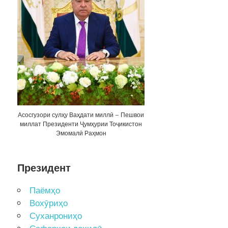
Асосгузори сулҳу Ваҳдати миллӣ – Пешвои
миллат Президенти Ҷумҳурии Тоҷикистон
Эмомалӣ Раҳмон
Президент
Паёмҳо
Вохӯриҳо
Суханрониҳо