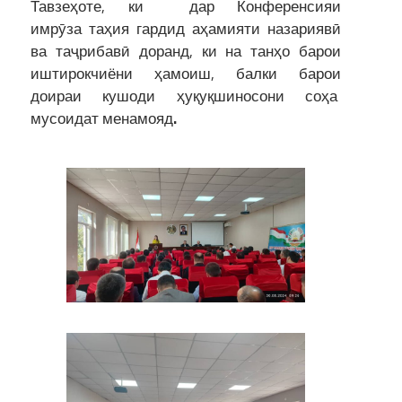
Тавзеҳоте, ки дар Конференсияи
имрӯза таҳия гардид аҳамияти назариявӣ
ва таҷрибавӣ доранд, ки на танҳо барои
иштирокчиёни ҳамоиш, балки барои
доираи кушоди ҳуқуқшиносони соҳа
мусоидат менамояд
.