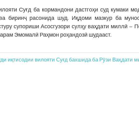
лояти Суғд ба кормандони дастгоҳи суд кумаки мо
ӣ ва биринҷ расонида шуд. Иқдоми мазкур ба муно
стуру супориши Асосгузори сулҳу ваҳдати миллӣ – 
тарам Эмомалӣ Раҳмон роҳандозӣ шудааст.
ди иқтисодии вилояти Суғд бахшида ба Рӯзи Ваҳдати ми