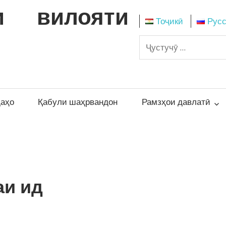
и вилояти
Тоҷикӣ
Рус
даҳо
Қабули шаҳрвандон
Рамзҳои давлатӣ
аи ид