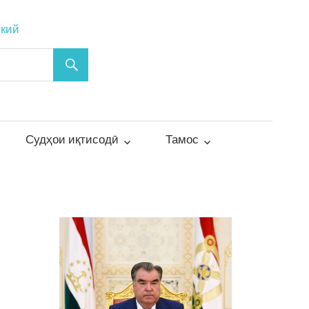
ский
Судҳои иқтисодӣ
Тамос