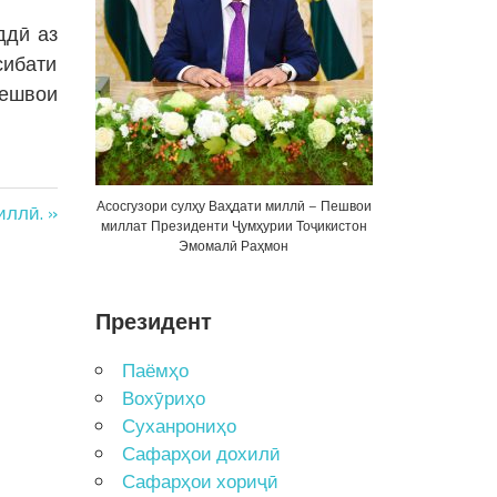
ддӣ аз
сибати
Пешвои
Асосгузори сулҳу Ваҳдати миллӣ – Пешвои
ллӣ. »
миллат Президенти Ҷумҳурии Тоҷикистон
Эмомалӣ Раҳмон
Президент
Паёмҳо
Вохӯриҳо
Суханрониҳо
Сафарҳои дохилӣ
Сафарҳои хориҷӣ