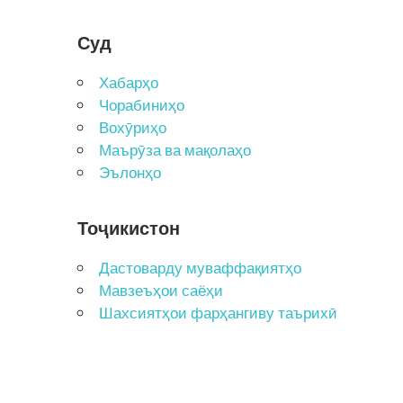
Суд
Хабарҳо
Чорабиниҳо
Вохӯриҳо
Маърӯза ва мақолаҳо
Эълонҳо
Тоҷикистон
Дастоварду муваффақиятҳо
Мавзеъҳои саёҳи
Шахсиятҳои фарҳангиву таърихӣ