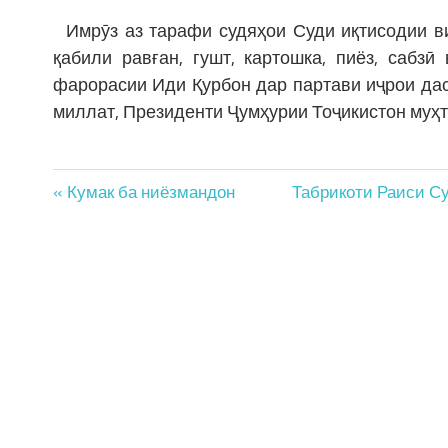
Имрӯз аз тарафи судяҳои Суди иқтисодии ви
қабили равған, гушт, картошка, пиёз, сабз
фарорасии Иди Қурбон дар партави иҷрои да
миллат, Президенти Ҷумҳурии Тоҷикистон муҳ
Post
« Кумак ба ниёзмандон
Табрикоти Раиси Су
navigation