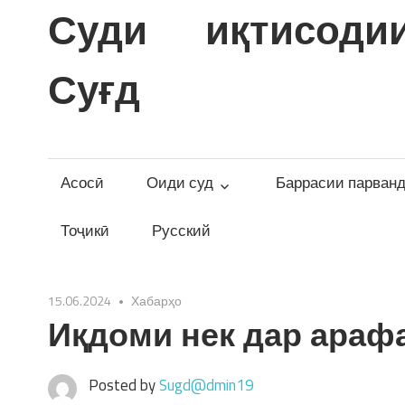
Skip
Суди иқтисоди
to
content
Суғд
Асосӣ
Оиди суд
Баррасии парван
Тоҷикӣ
Русский
15.06.2024
Хабарҳо
Иқдоми нек дар араф
Posted by
Sugd@dmin19