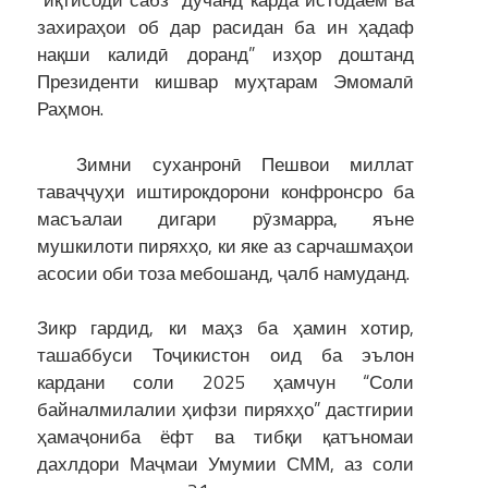
“иқтисоди сабз” дучанд карда истодаем ва
захираҳои об дар расидан ба ин ҳадаф
нақши калидӣ доранд” изҳор доштанд
Президенти кишвар муҳтарам Эмомалӣ
Раҳмон.
Зимни суханронӣ Пешвои миллат
таваҷҷуҳи иштирокдорони конфронсро ба
масъалаи дигари рӯзмарра, яъне
мушкилоти пиряхҳо, ки яке аз сарчашмаҳои
асосии оби тоза мебошанд, ҷалб намуданд.
Зикр гардид, ки маҳз ба ҳамин хотир,
ташаббуси Тоҷикистон оид ба эълон
кардани соли 2025 ҳамчун “Соли
байналмилалии ҳифзи пиряхҳо” дастгирии
ҳамаҷониба ёфт ва тибқи қатъномаи
дахлдори Маҷмаи Умумии СММ, аз соли