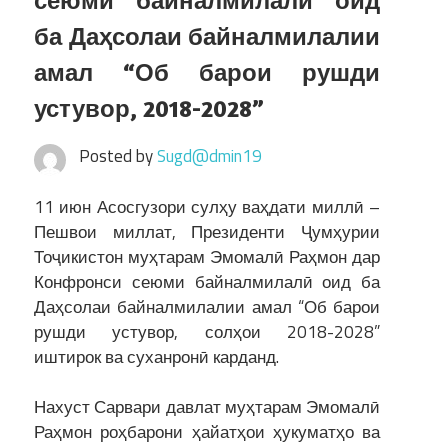
сеюми байналмилалӣ оид
ба Даҳсолаи байналмилалии
амал “Об барои рушди
устувор, 2018-2028”
Posted by
Sugd@dmin19
11 июн Асосгузори сулҳу ваҳдати миллӣ –
Пешвои миллат, Президенти Ҷумҳурии
Тоҷикистон муҳтарам Эмомалӣ Раҳмон дар
Конфронси сеюми байналмилалӣ оид ба
Даҳсолаи байналмилалии амал “Об барои
рушди устувор, солҳои 2018-2028”
иштирок ва суханронӣ карданд.
Нахуст Сарвари давлат муҳтарам Эмомалӣ
Раҳмон роҳбарони ҳайатҳои ҳукуматҳо ва