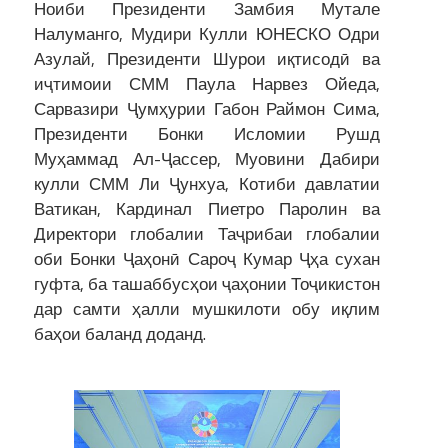
Ноиби Президенти Замбия Мутале
Налуманго, Мудири Кулли ЮНЕСКО Одри
Азулай, Президенти Шурои иқтисодӣ ва
иҷтимоии СММ Паула Нарвез Ойеда,
Сарвазири Ҷумҳурии Габон Раймон Сима,
Президенти Бонки Исломии Рушд
Муҳаммад Ал-Ҷассер, Муовини Дабири
кулли СММ Ли Ҷунхуа, Котиби давлатии
Ватикан, Кардинал Пиетро Паролин ва
Директори глобалии Таҷрибаи глобалии
оби Бонки Ҷаҳонӣ Сароҷ Кумар Ҷҳа сухан
гуфта, ба ташаббусҳои ҷаҳонии Тоҷикистон
дар самти ҳалли мушкилоти обу иқлим
баҳои баланд доданд.