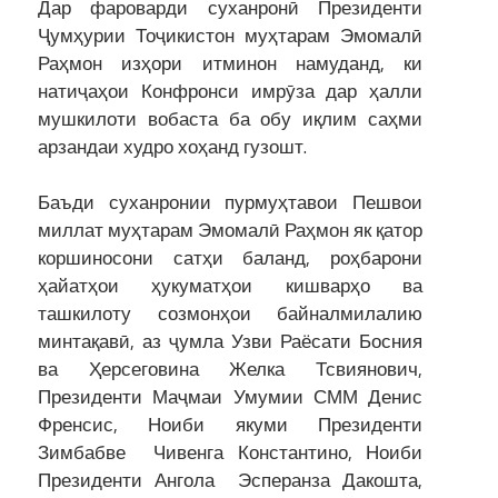
Дар фароварди суханронӣ Президенти
Ҷумҳурии Тоҷикистон муҳтарам Эмомалӣ
Раҳмон изҳори итминон намуданд, ки
натиҷаҳои Конфронси имрӯза дар ҳалли
мушкилоти вобаста ба обу иқлим саҳми
арзандаи худро хоҳанд гузошт.
Баъди суханронии пурмуҳтавои Пешвои
миллат муҳтарам Эмомалӣ Раҳмон як қатор
коршиносони сатҳи баланд, роҳбарони
ҳайатҳои ҳукуматҳои кишварҳо ва
ташкилоту созмонҳои байналмилалию
минтақавӣ, аз ҷумла Узви Раёсати Босния
ва Ҳерсеговина Желка Тсвиянович,
Президенти Маҷмаи Умумии СММ Денис
Френсис, Ноиби якуми Президенти
Зимбабве Чивенга Константино, Ноиби
Президенти Ангола Эсперанза Дакошта,