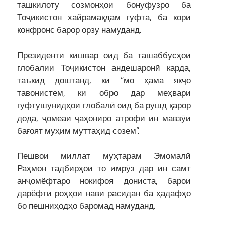
ташкилоту созмонҳои бонуфузро ба
Тоҷикистон хайрамақдам гуфта, ба кори
конфронс барор орзу намуданд.
Президенти кишвар оид ба ташаббусҳои
глобалии Тоҷикистон андешаронӣ карда,
таъкид доштанд, ки “мо ҳама якҷо
тавонистем, ки обро дар меҳвари
гуфтушунидҳои глобалӣ оид ба рушд қарор
дода, ҷомеаи ҷаҳониро атрофи ин мавзӯи
бағоят муҳим муттаҳид созем”.
Пешвои миллат муҳтарам Эмомалӣ
Раҳмон тадбирҳои то имрӯз дар ин самт
анҷомёфтаро нокифоя дониста, барои
дарёфти роҳҳои нави расидан ба ҳадафҳо
бо пешниҳодҳо баромад намуданд.