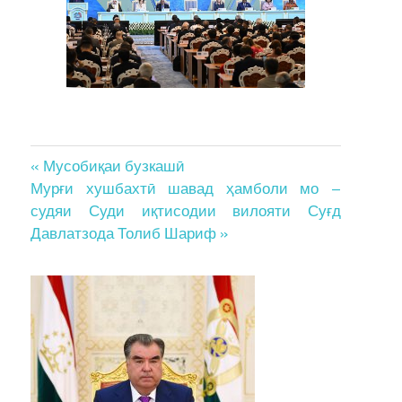
Post
« Мусобиқаи бузкашӣ
Мурғи хушбахтӣ шавад ҳамболи мо –
navigation
судяи Суди иқтисодии вилояти Суғд
Давлатзода Толиб Шариф »