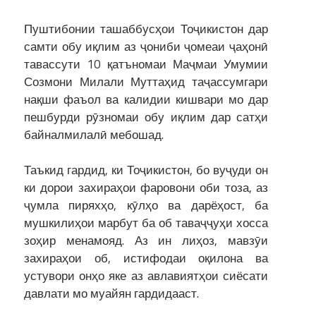
Пуштибонии ташаббусҳои Тоҷикистон дар
самти обу иқлим аз ҷониби ҷомеаи ҷаҳонӣ
тавассути 10 қатъномаи Маҷмаи Умумии
Созмони Милали Муттаҳид таҷассумгари
нақши фаъол ва калидии кишвари мо дар
пешбурди рӯзномаи обу иқлим дар сатҳи
байналмилалӣ мебошад.
Таъкид гардид, ки Тоҷикистон, бо вуҷуди он
ки дорои захираҳои фаровони оби тоза, аз
ҷумла пиряхҳо, кӯлҳо ва дарёҳост, ба
мушкилиҳои марбут ба об таваҷҷуҳи хосса
зоҳир менамояд. Аз ин лиҳоз, мавзӯи
захираҳои об, истифодаи оқилона ва
устувори онҳо яке аз авлавиятҳои сиёсати
давлати мо муайян гардидааст.