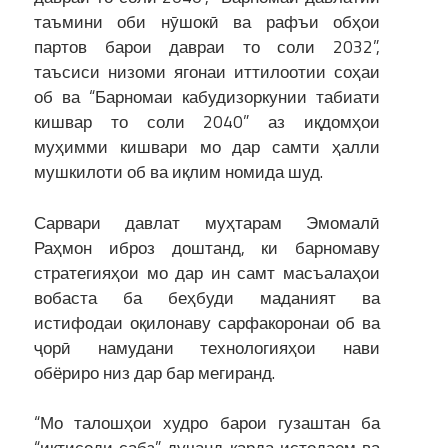
таъмини оби нӯшокӣ ва рафъи обҳои
партов барои давраи то соли 2032”,
таъсиси низоми ягонаи иттилоотии соҳаи
об ва “Барномаи кабудизоркунии табиати
кишвар то соли 2040” аз иқдомҳои
муҳимми кишвари мо дар самти ҳалли
мушкилоти об ва иқлим номида шуд.
Сарвари давлат муҳтарам Эмомалӣ
Раҳмон иброз доштанд, ки барномаву
стратегияҳои мо дар ин самт масъалаҳои
вобаста ба беҳбуди маданият ва
истифодаи оқилонаву сарфакоронаи об ва
ҷорӣ намудани технологияҳои нави
обёриро низ дар бар мегиранд.
“Мо талошҳои худро барои гузаштан ба