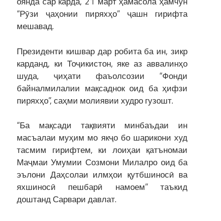
оянда сар карда, 21 март ҳамасола ҳамчун
“Рӯзи ҷаҳонии пиряхҳо” ҷашн гирифта
мешавад.
Президенти кишвар дар робита ба ин, зикр
карданд, ки Тоҷикистон, яке аз аввалинҳо
шуда, ҷиҳати фаъолсозии “Фонди
байналмилалии мақсаднок оид ба ҳифзи
пиряхҳо”, саҳми молиявии худро гузошт.
“Ба мақсади тақвияти минбаъдаи ин
масъалаи муҳим мо якҷо бо шарикони худ
тасмим гирифтем, ки лоиҳаи қатъномаи
Маҷмаи Умумии Созмони Милалро оид ба
эълони Даҳсолаи илмҳои қутбшиносӣ ва
яхшиносӣ пешбарӣ намоем” таъкид
доштанд Сарвари давлат.