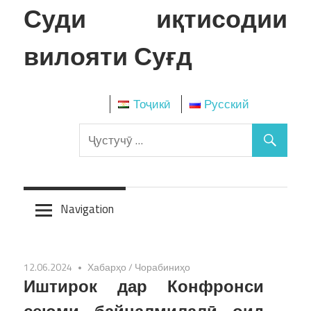
Skip
Суди иқтисодии
to
content
вилояти Суғд
Тоҷикӣ
Русский
Navigation
12.06.2024
Хабарҳо
/
Чорабиниҳо
Иштирок дар Конфронси