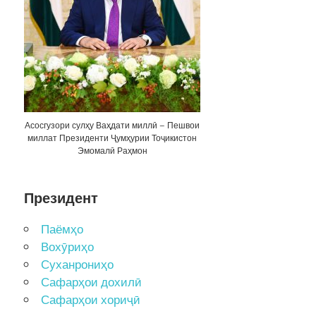
Асосгузори сулҳу Ваҳдати миллӣ – Пешвои
миллат Президенти Ҷумҳурии Тоҷикистон
Эмомалӣ Раҳмон
Президент
Паёмҳо
Вохӯриҳо
Суханрониҳо
Сафарҳои дохилӣ
Сафарҳои хориҷӣ