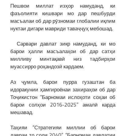
Пешвои миллат изҳор намуданд, ки
фаъолияти кишвари мо дар пешбурди
масъалаи об дар рӯзномаи глобалии иқлим
нуктаи дигари мавриди таваҷҷуҳ мебошад.
Сарвари давлат зикр намуданд, ки мо
барои ҳалли масъалаҳои об дар сатҳи
милливу минтақавӣ низ тадбирҳои
муассирро роҳандозӣ кардаем.
Аз ҷумла, барои пурра гузаштан ба
идоракунии ҳамгироёнаи захираҳои об дар
Тоҷикистон “Барномаи ислоҳоти соҳаи об
барои солҳои 2016-2025” амалӣ карда
мешавад.
Таҳияи “Стратегияи миллии об барои
давраи то соли 2040”, “Барномаи давлатии