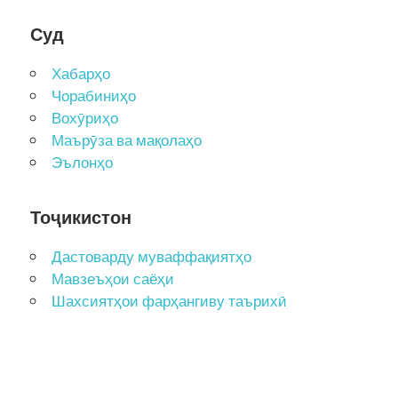
Суд
Хабарҳо
Чорабиниҳо
Вохӯриҳо
Маърӯза ва мақолаҳо
Эълонҳо
Тоҷикистон
Дастоварду муваффақиятҳо
Мавзеъҳои саёҳи
Шахсиятҳои фарҳангиву таърихӣ