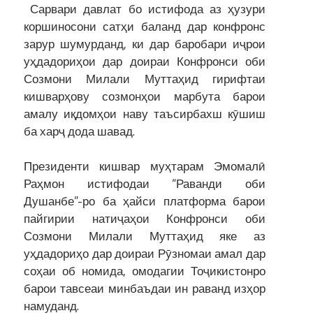
Сарвари давлат бо истифода аз ҳузури
коршиносони сатҳи баланд дар конфронс
зарур шумурданд, ки дар баробари иҷрои
уҳдадориҳои дар доираи Конфронси оби
Созмони Милали Муттаҳид гирифтаи
кишварҳову созмонҳои марбута барои
амалу иқдомҳои наву таъсирбахш кӯшиш
ба харҷ дода шавад.
Президенти кишвар муҳтарам Эмомалӣ
Раҳмон истифодаи “Раванди оби
Душанбе”-ро ба ҳайси платформа барои
пайгирии натиҷаҳои Конфронси оби
Созмони Милали Муттаҳид яке аз
уҳдадориҳо дар доираи Рӯзномаи амал дар
соҳаи об номида, омодагии Тоҷикистонро
барои тавсеаи минбаъдаи ин раванд изҳор
намуданд.