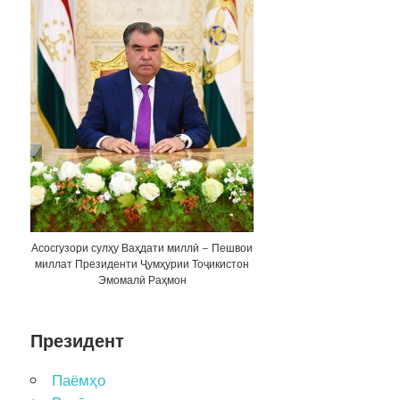
Асосгузори сулҳу Ваҳдати миллӣ – Пешвои
миллат Президенти Ҷумҳурии Тоҷикистон
Эмомалӣ Раҳмон
Президент
Паёмҳо