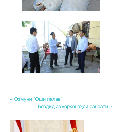
Post
« Озмуни “Оши палав”
Боздид аз корхонаҳои саноатӣ »
navigation