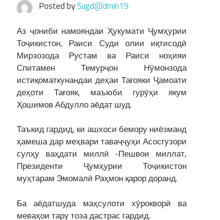
Posted by
Sugd@dmin19
Аз ҷониби намояндаи Ҳукумати Ҷумҳурии
Тоҷикистон, Раиси Суди олии иқтисодӣ
Мирзозода Рустам ва Раиси ноҳияи
Спитамен Темурҷон Нӯмонзода
истиқоматкунандаи деҳаи Тағояки Ҷамоати
деҳоти Тағояк, маъюби гурӯҳи якум
Ҳошимов Абдулло аёдат шуд.
Таъкид гардид, ки ашхоси бемору ниёзманд
ҳамеша дар меҳвари таваҷҷуҳи Асосгузори
сулҳу ваҳдати миллӣ -Пешвои миллат,
Президенти Ҷумҳурии Тоҷикистон
муҳтарам Эмомалӣ Раҳмон қарор доранд.
Ба аёдатшуда маҳсулоти хӯрокворӣ ва
меваҳои тару тоза дастрас гардид.