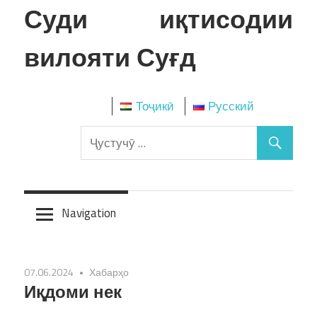
Skip
Суди иқтисодии
to
content
вилояти Суғд
Тоҷикӣ
Русский
Navigation
07.06.2024
Хабарҳо
Иқдоми нек