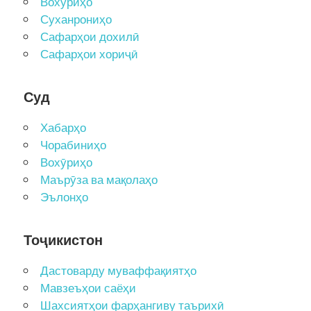
Вохӯриҳо
Суханрониҳо
Сафарҳои дохилӣ
Сафарҳои хориҷӣ
Суд
Хабарҳо
Чорабиниҳо
Вохӯриҳо
Маърӯза ва мақолаҳо
Эълонҳо
Тоҷикистон
Дастоварду муваффақиятҳо
Мавзеъҳои саёҳи
Шахсиятҳои фарҳангиву таърихӣ