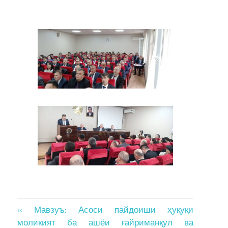
Post
« Мавзуъ: Асоси пайдоиши ҳуқуқи
моликият ба ашёи ғайриманқул ва