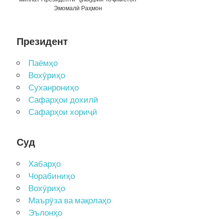
Эмомалӣ Раҳмон
Президент
Паёмҳо
Вохӯриҳо
Суханрониҳо
Сафарҳои дохилӣ
Сафарҳои хориҷӣ
Суд
Хабарҳо
Чорабиниҳо
Вохӯриҳо
Маърӯза ва мақолаҳо
Эълонҳо