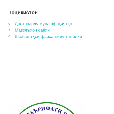
Тоҷикистон
Дастоварду муваффақиятҳо
Мавзеъҳои саёҳи
Шахсиятҳои фарҳангиву таърихӣ