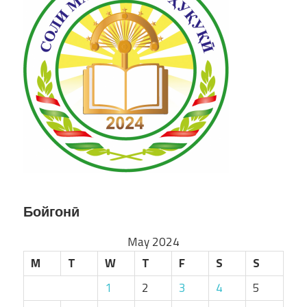
Бойгонӣ
May 2024
M
T
W
T
F
S
S
1
2
3
4
5