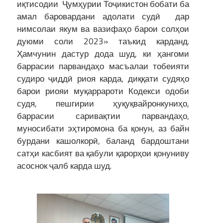
иқтисодии Ҷумҳурии Тоҷикистон бобати ба
амал баровардани адолати судӣ дар
нимсолаи якум ва вазифаҳо барои солҳои
дуюми соли 2023» таъкид карданд.
Ҳамчунин дастур дода шуд, ки ҳангоми
баррасии парвандаҳо масъалаи тобеияти
судиро ҷиддӣ риоя карда, диққати судяҳо
барои риояи муқаррароти Кодекси одоби
судя, пешгирии ҳуқуқвайронкуниҳо,
баррасии саривақтии парвандаҳо,
муносибати эҳтиромона ба қонун, аз байн
бурдани кашолкорӣ, баланд бардоштани
сатҳи касбият ва қабули қарорҳои қонуниву
асоснок ҷалб карда шуд.