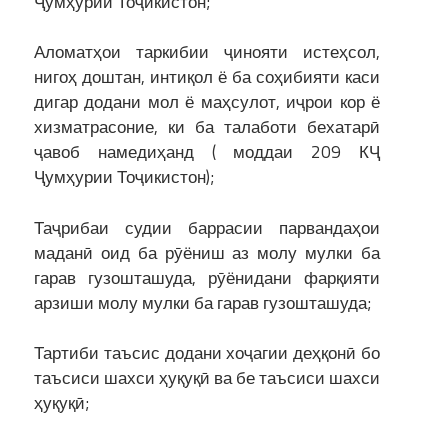
Ҷумҳурии Тоҷикистон;
Аломатҳои таркибии ҷинояти истеҳсол,
нигоҳ доштан, интиқол ё ба соҳибияти каси
дигар додани мол ё маҳсулот, иҷрои кор ё
хизматрасоние, ки ба талаботи бехатарӣ
ҷавоб намедиҳанд ( моддаи 209 КҶ
Ҷумҳурии Тоҷикистон);
Таҷрибаи судии баррасии парвандаҳои
маданӣ оид ба рӯёниш аз молу мулки ба
гарав гузошташуда, рӯёнидани фарқияти
арзиши молу мулки ба гарав гузошташуда;
Тартиби таъсис додани хоҷагии деҳқонӣ бо
таъсиси шахси ҳуқуқӣ ва бе таъсиси шахси
ҳуқуқӣ;