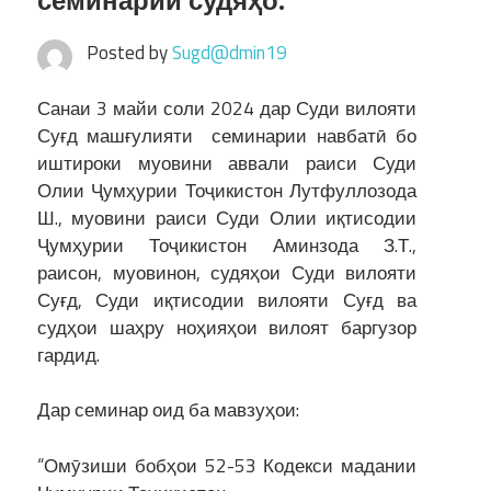
семинарии судяҳо.
Posted by
Sugd@dmin19
Санаи 3 майи соли 2024 дар Суди вилояти
Суғд машғулияти семинарии навбатӣ бо
иштироки муовини аввали раиси Суди
Олии Ҷумҳурии Тоҷикистон Лутфуллозода
Ш., муовини раиси Суди Олии иқтисодии
Ҷумҳурии Тоҷикистон Аминзода З.Т.,
раисон, муовинон, судяҳои Суди вилояти
Суғд, Суди иқтисодии вилояти Суғд ва
судҳои шаҳру ноҳияҳои вилоят баргузор
гардид.
Дар семинар оид ба мавзуҳои:
“Омӯзиши бобҳои 52-53 Кодекси мадании