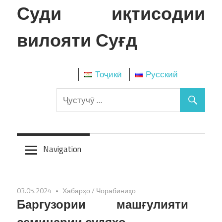
Skip
Суди иқтисодии
to
content
вилояти Суғд
Тоҷикӣ
Русский
Navigation
03.05.2024
Хабарҳо
/
Чорабиниҳо
Баргузории машғулияти