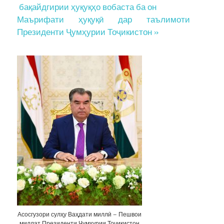
navigation
бақайдгирии ҳуқуқҳо вобаста ба он
Маърифати ҳуқуқӣ дар таълимоти
Президенти Ҷумҳурии Тоҷикистон »
Асосгузори сулҳу Ваҳдати миллӣ – Пешвои
миллат Президенти Ҷумҳурии Тоҷикистон