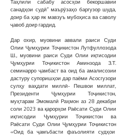
Таҳлили сабабу асосҳои бекоршавии
санадҳои судӣ” маърӯзаҳо баргузор шуда,
доир ба ҳар як мавзуъ мубоҳиса ва саволу
ҷавоб доир гардид.
Дар охир, муовини аввали раиси Суди
Олии Ҷумҳурии Тоҷикистон Лутфуллозода
Ш., муовини раиси Суди Олии иқтисодии
Ҷумҳурии Тоҷикистон Аминзода З.Т.
семинарро ҷамбаст ва оид ба амалисозии
дастуру супоришҳои дар паёми Асосгузори
сулҳу ваҳдати миллӣ- Пешвои миллат,
Президенти Ҷумҳурии Тоҷикистон,
муҳтарам Эмомалӣ Раҳмон аз 28 декабри
соли 2023 ва қарорҳои Раёсати Суди Олии
иқтисодии Ҷумҳурии Тоҷикистон ва
Раёсати Суди Олии Ҷумҳурии Тоҷикистон
«Оид ба ҷамъбасти фаъолияти судҳои