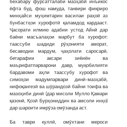
бехабару фурсатталаби мазҳабӣ инъикос
ёфта буд, фош намуда, танвири фикриро
минҳайси муҳимтарин василаи раҳоӣ аз
бунбастҳои хурофотӣ қаламдод кардааст.
Ҷасорати илмию адабии устод Айнӣ дар
баёни масъалаҳои марбут ба хурофот:
таассуби шадиди рӯҳонияти аморат,
бесаводии мардум, ҷаҳолати саросарӣ,
бетарафии аксари зиёиён ва
маърифатпарварони давр, муқобилияти
бардавоми аҳли таассубу хурофот ва
симоҳои мадумпарвари динӣ-мазҳабӣ,
нифоқангезӣ ва шӯрандозӣ байни тоифа ва
мазоҳиби динӣ (дар мисоли Мулло Қамари
қазонӣ, Қозӣ Бурҳониддин ва амсоли инҳо)
дар шароити имрӯза омӯзанда аст.
Ба таври куллӣ, омӯхтани мероси