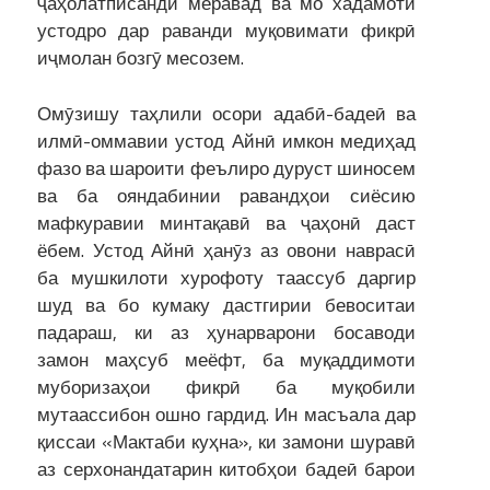
ҷаҳолатписандӣ меравад ва мо хадамоти
устодро дар раванди муқовимати фикрӣ
иҷмолан бозгӯ месозем.
Омӯзишу таҳлили осори адабӣ-бадеӣ ва
илмӣ-оммавии устод Айнӣ имкон медиҳад
фазо ва шароити феълиро дуруст шиносем
ва ба ояндабинии равандҳои сиёсию
мафкуравии минтақавӣ ва ҷаҳонӣ даст
ёбем. Устод Айнӣ ҳанӯз аз овони наврасӣ
ба мушкилоти хурофоту таассуб даргир
шуд ва бо кумаку дастгирии бевоситаи
падараш, ки аз ҳунарварони босаводи
замон маҳсуб меёфт, ба муқаддимоти
муборизаҳои фикрӣ ба муқобили
мутаассибон ошно гардид. Ин масъала дар
қиссаи «Мактаби куҳна», ки замони шуравӣ
аз серхонандатарин китобҳои бадеӣ барои