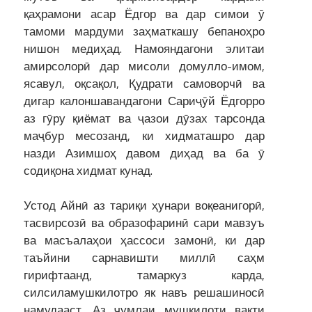
қаҳрамони асар Ёдгор ва дар симои ӯ
тамоми мардуми заҳматкашу бепаноҳро
нишон медиҳад. Намояндагони элитаи
амирсолорӣ дар мисоли домулло-имом,
ясавул, оқсақол, Қудрати самоворчӣ ва
дигар калоншавандагони Сариҷӯй Ёдгорро
аз гӯру қиёмат ва ҷазои дӯзах тарсонда
маҷбур месозанд, ки хидматашро дар
назди Азимшоҳ давом диҳад ва ба ӯ
содиқона хидмат кунад.
Устод Айнӣ аз тариқи ҳунари воқеа­нигорӣ,
тасвирсозӣ ва образофаринӣ сари мавзуъ
ва масъалаҳои ҳассоси замонӣ, ки дар
таъйини сарнавишти миллӣ саҳм
гирифтаанд, тамаркуз карда,
силсиламушкилотро як навъ решашиносӣ
намудааст. Аз ҷумлаи мушкилоти вақти