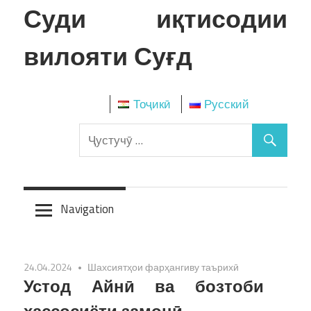
Skip
Суди иқтисодии
to
content
вилояти Суғд
Тоҷикӣ
Русский
Navigation
24.04.2024
Шахсиятҳои фарҳангиву таърихӣ
Устод Айнӣ ва бозтоби