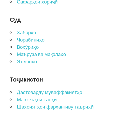
Сафарҳои хориҷӣ
Суд
Хабарҳо
Чорабиниҳо
Вохӯриҳо
Маърӯза ва мақолаҳо
Эълонҳо
Тоҷикистон
Дастоварду муваффақиятҳо
Мавзеъҳои саёҳи
Шахсиятҳои фарҳангиву таърихӣ