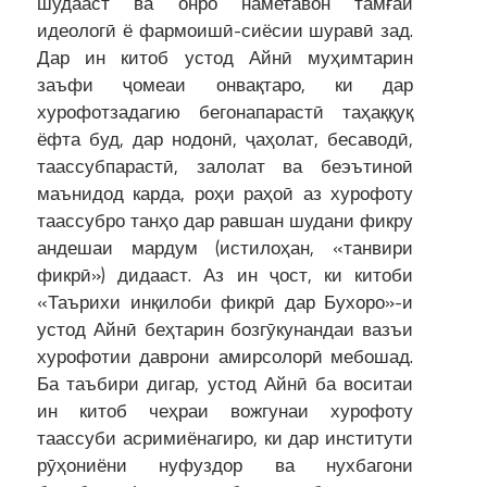
шудааст ва онро наметавон тамғаи
идеологӣ ё фармоишӣ-сиёсии шуравӣ зад.
Дар ин китоб устод Айнӣ муҳимтарин
заъфи ҷомеаи онвақтаро, ки дар
хурофотзадагию бегонапарастӣ таҳаққуқ
ёфта буд, дар нодонӣ, ҷаҳолат, бесаводӣ,
таассубпарастӣ, залолат ва беэътиноӣ
маънидод карда, роҳи раҳоӣ аз хурофоту
таассубро танҳо дар равшан шудани фикру
андешаи мардум (истилоҳан, «танвири
фикрӣ») дидааст. Аз ин ҷост, ки китоби
«Таърихи инқилоби фикрӣ дар Бухоро»-и
устод Айнӣ беҳтарин бозгӯкунандаи вазъи
хурофотии даврони амирсолорӣ мебошад.
Ба таъбири дигар, устод Айнӣ ба воситаи
ин китоб чеҳраи вожгунаи хурофоту
таассуби асримиёнагиро, ки дар институти
рӯҳониёни нуфуздор ва нухбагони