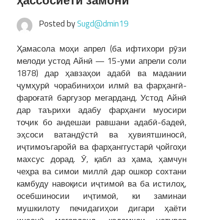
ҳассосиёти замонӣ
Posted by
Sugd@dmin19
Ҳамасола моҳи апрел (ба ифтихори рӯзи
мелоди устод Айнӣ — 15-уми апрели соли
1878) дар ҳавзаҳои адабӣ ва мадании
ҷумҳурӣ чорабиниҳои илмӣ ва фарҳангӣ-
фароғатӣ баргузор мегарданд. Устод Айнӣ
дар таърихи адабу фарҳанги муосири
тоҷик бо андешаи равшани адабӣ-бадеӣ,
эҳсоси ватандӯстӣ ва ҳувиятшиносӣ,
иҷтимоъгаройӣ ва фарҳанггустарӣ ҷойгоҳи
махсус дорад. Ӯ, қабл аз ҳама, ҳамчун
чеҳра ва симои миллӣ дар ошкор сохтани
камбуду навоқиси иҷтимоӣ ва ба истилоҳ,
осебшиносии иҷтимоӣ, ки заминаи
мушкилоту печидагиҳои дигари ҳаёти