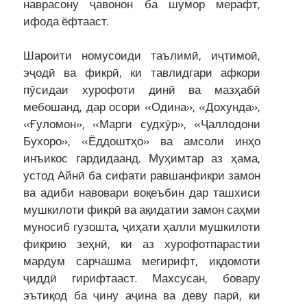
наврасону ҷавонон ба шумор мерафт,
ифода ёфтааст.
Шароити номусоиди таълимӣ, иҷтимоӣ,
эҷодӣ ва фикрӣ, ки тавлидгари афкори
пӯсидаи хурофоти динӣ ва мазҳабӣ
мебошанд, дар осори «Одина», «Дохунда»,
«Ғуломон», «Марги судхӯр», «Ҷаллодони
Бухоро», «Ёддоштҳо» ва амсоли инҳо
инъикос гардидаанд. Муҳимтар аз ҳама,
устод Айнӣ ба сифати равшанфикри замон
ва адиби навовари воқеъбин дар ташхиси
мушкилоти фикрӣ ва ақидатии замон саҳми
муносиб гузошта, ҷиҳати ҳалли мушкилоти
фикрию зеҳнӣ, ки аз хурофотпарастии
мардум сарчашма мегирифт, иқдомоти
ҷиддӣ гирифтааст. Махсусан, бовару
эътиқод ба ҷину аҷина ва деву парӣ, ки