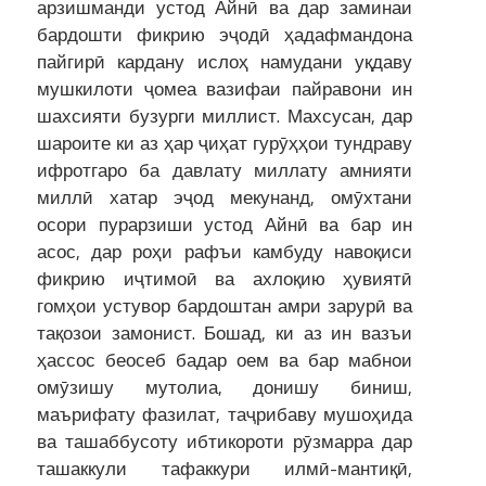
арзишманди устод Айнӣ ва дар заминаи
бардошти фикрию эҷодӣ ҳадафмандона
пайгирӣ кардану ислоҳ намудани уқдаву
мушкилоти ҷомеа вазифаи пайравони ин
шахсияти бузурги миллист. Махсусан, дар
шароите ки аз ҳар ҷиҳат гурӯҳҳои тундраву
ифротгаро ба давлату миллату амнияти
миллӣ хатар эҷод мекунанд, омӯхтани
осори пурарзиши устод Айнӣ ва бар ин
асос, дар роҳи рафъи камбуду навоқиси
фикрию иҷтимоӣ ва ахлоқию ҳувиятӣ
гомҳои устувор бардоштан амри зарурӣ ва
тақозои замонист. Бошад, ки аз ин вазъи
ҳассос беосеб бадар оем ва бар мабнои
омӯзишу мутолиа, донишу биниш,
маърифату фазилат, таҷрибаву мушоҳида
ва ташаббусоту ибтикороти рӯзмарра дар
ташаккули тафаккури илмӣ-мантиқӣ,