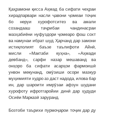
Қаҳрамони қисса Аҳмад ба сифати чеҳраи
хирадпарвари насли ҷавони ҷомеаи тоҷик
бо неруи хурофотситез ва амали
созандааш таҷрибаи чандинасраи
мазҳабиёни нуфуздори ҷомеаро фош сохт
ва намунаи ибрат шуд. Ҳарчанд дар замони
истиқлолият баъзе таълифоти Айнӣ,
мисли «Мактаби куҳна», «Аҳмади
девбанд», сарфи назар мешаванд ва
онҳоро ба сифати асарҳои фармоишӣ
унвон мекунанд, омӯзиши осори мазкур
муҳимияти худ­ро аз даст надода, илова бар
ин, дар шароити имрӯзаи афзун шудани
хурофоту ифротгаройии динӣ дар ҳудуди
Осиёи Марказӣ заруранд.
Бозтоби таърихи пурмоҷарои тоҷик дар ду