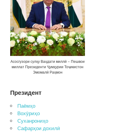
Асосгузори сулҳу Ваҳдати миллӣ – Пешвои
миллат Президенти Ҷумҳурии Тоҷикистон
Эмомалӣ Раҳмон
Президент
Паёмҳо
Вохӯриҳо
Суханрониҳо
Сафарҳои дохилӣ