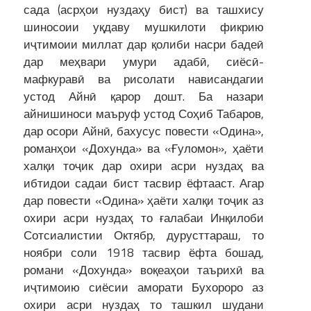
сада (асрҳои нуздаҳу бист) ва ташхису
шиносоии уқдаву мушкилоти фикрию
иҷтимоии миллат дар қолиби насри бадеӣ
дар меҳвари умури адабӣ, сиёсӣ-
мафкуравӣ ва рисолати нависандагии
устод Айнӣ қарор дошт. Ба назари
айнишиноси маъруф устод Соҳиб Табаров,
дар осори Айнӣ, бахусус повести «Одина»,
романҳои «Дохунда» ва «Ғуломон», ҳаёти
халқи тоҷик дар охири асри нуздаҳ ва
ибтидои садаи бист тасвир ёфтааст. Агар
дар повести «Одина» ҳаёти халқи тоҷик аз
охири асри нуздаҳ то ғалабаи Инқилоби
Сотсиалистии Октябр, дурусттараш, то
ноябри соли 1918 тасвир ёфта бошад,
романи «Дохунда» воқеаҳои таърихӣ ва
иҷтимоию сиёсии аморати Бухороро аз
охири асри нуздаҳ то ташкил шудани