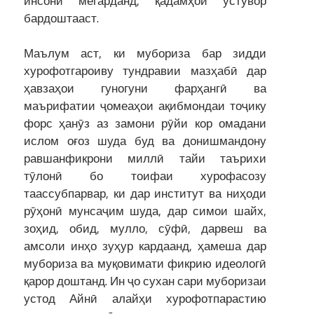
инсонӣ мегарданд, қадамҳои устувор
бардоштааст.
Маълум аст, ки мубориза бар зидди
хурофотгароиву тундравии мазҳабӣ дар
ҳавзаҳои гуногуни фарҳангӣ ва
маърифатии ҷомеаҳои ақибмондаи тоҷику
форс ҳанӯз аз замони рӯйи кор омадани
ислом оғоз шуда буд ва донишмандону
равшанфикрони миллӣ тайи таърихи
тӯлонӣ бо тоифаи хурофасозу
таассубпарвар, ки дар институт ва ниҳоди
рӯҳонӣ мунсаҷим шуда, дар симои шайх,
зоҳид, обид, мулло, сӯфӣ, дарвеш ва
амсоли инҳо зуҳур кардаанд, ҳамеша дар
мубориза ва муқовимати фикрию идеологӣ
қарор доштанд. Ин ҷо сухан сари муборизаи
устод Айнӣ алайҳи хурофотпарастию