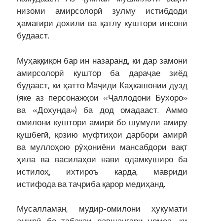
низоми амирсолорӣ зулму истибдоди
ҳамагири дохилӣ ва қатлу куштори инсонӣ
будааст.
Муҳаққиқон бар ин назаранд, ки дар замони
амирсолорӣ куштор ба дараҷае зиёд
будааст, ки ҳатто Маҷиди Каҳкашонии дузд
(яке аз персонажҳои «Ҷаллодони Бухоро»
ва «Дохунда») ба дод омадааст. Аммо
омилони куштори амирӣ бо шумули амиру
қушбегӣ, қозию муфтиҳои дарбори амирӣ
ва муллоҳою рӯҳониёни мансабдори вақт
ҳила ва василаҳои нави одамкуширо ба
истилоҳ, ихтироъ карда, мавриди
истифода ва таҷриба қарор медиҳанд.
Мусалламан, мудир-омилони ҳукумати