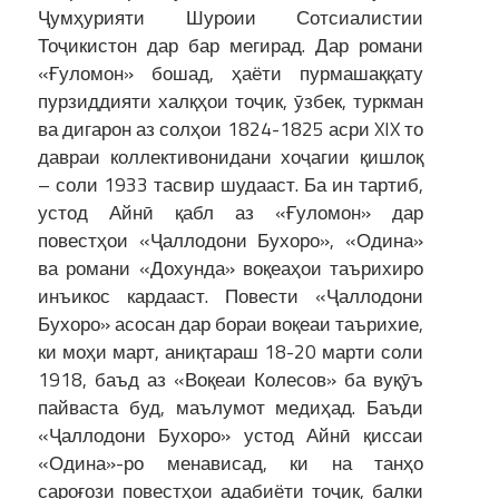
Ҷумҳурияти Шуроии Сотсиалистии
Тоҷикистон дар бар мегирад. Дар романи
«Ғуломон» бошад, ҳаёти пурмашаққату
пурзиддияти халқҳои тоҷик, ӯзбек, туркман
ва дигарон аз солҳои 1824-1825 асри XIX то
давраи коллективонидани хоҷагии қишлоқ
– соли 1933 тасвир шудааст. Ба ин тартиб,
устод Айнӣ қабл аз «Ғуломон» дар
повестҳои «Ҷаллодони Бухоро», «Одина»
ва романи «Дохунда» воқеаҳои таърихиро
инъикос кардааст. Повести «Ҷаллодони
Бухоро» асосан дар бораи воқеаи таърихие,
ки моҳи март, аниқтараш 18-20 марти соли
1918, баъд аз «Воқеаи Колесов» ба вуқӯъ
пайваста буд, маълумот медиҳад. Баъди
«Ҷаллодони Бухоро» устод Айнӣ қиссаи
«Одина»-ро менависад, ки на танҳо
сароғози повестҳои адабиёти тоҷик, балки