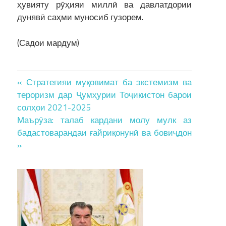
ҳувияту рӯҳияи миллӣ ва давлатдории
дунявӣ саҳми муносиб гузорем.
(Садои мардум)
Post
« Стратегияи муқовимат ба экстемизм ва
тероризм дар Ҷумҳурии Тоҷикистон барои
navigation
солҳои 2021-2025
Маърӯза: талаб кардани молу мулк аз
бадастоварандаи ғайриқонунӣ ва бовиҷдон
»