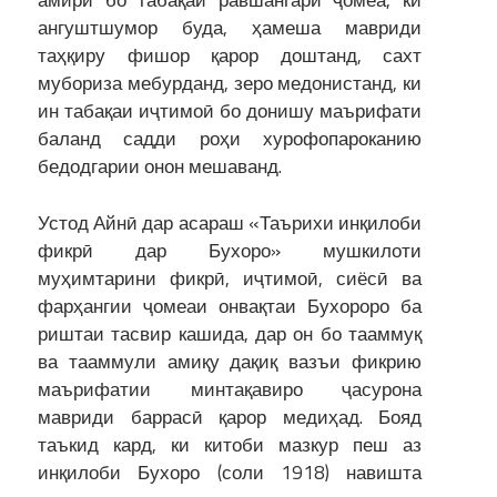
амирӣ бо табақаи равшангари ҷомеа, ки
ангуштшумор буда, ҳамеша мавриди
таҳқиру фишор қарор дош­танд, сахт
мубориза мебурданд, зеро медонистанд, ки
ин табақаи иҷтимоӣ бо донишу маърифати
баланд садди роҳи хурофопароканию
бедодгарии онон мешаванд.
Устод Айнӣ дар асараш «Таърихи инқилоби
фикрӣ дар Бухоро» мушкилоти
муҳимтарини фикрӣ, иҷтимоӣ, сиёсӣ ва
фарҳангии ҷомеаи онвақтаи Бухороро ба
риштаи тасвир кашида, дар он бо тааммуқ
ва тааммули амиқу дақиқ вазъи фикрию
маърифатии минтақавиро ҷасурона
мавриди баррасӣ қарор медиҳад. Бояд
таъкид кард, ки китоби мазкур пеш аз
инқилоби Бухоро (соли 1918) навишта