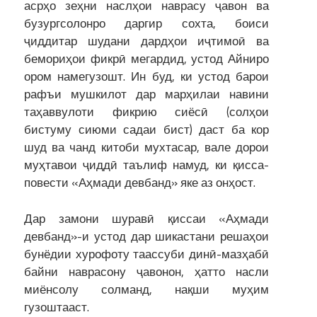
асрҳо зеҳни насл­ҳои наврасу ҷавон ва
бузургсолонро даргир сохта, боиси
ҷиддитар шудани дардҳои иҷтимоӣ ва
бемориҳои фикрӣ мегардид, устод Айниро
ором намегузошт. Ин буд, ки устод барои
рафъи мушкилот дар марҳилаи навини
таҳаввулоти фикрию сиёсӣ (солҳои
бистуму сиюми садаи бист) даст ба кор
шуд ва чанд китоби мухтасар, вале дорои
муҳтавои ҷиддӣ таълиф намуд, ки қисса-
повести «Аҳмади девбанд» яке аз онҳост.
Дар замони шуравӣ қиссаи «Аҳмади
девбанд»-и устод дар шикастани решаҳои
бунёдии хурофоту таассуби динӣ-мазҳабӣ
байни наврасону ҷавонон, ҳатто насли
миёнсолу солманд, нақши муҳим
гузоштааст.