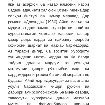
яке аз асарҳои ба назар намоёни насри
бадеии адабиёти халқҳои Осиёи Миёна дар
солҳои бистум ба шумор меравад. Дар
романи «Дохунда» (1930) Айнӣ масъалаи
муҳим ва доғи замон –хурофотписандӣ ва
хурофазадагии ҷомеаро мавриди тасвир
қарор дода, парда аз найрангу фиреби
соҳибони шариат ва мазҳаб бармедорад.
Аз тарафи дигар, ба воситаи хурофоту
хушкандешӣ мутеъ кардан ва ба барда
табдил додани мардум аз усулҳои
маъмулии қишри рӯҳониёни вақт, ки
сардамдорони режим ба ҳисоб мерафтанд,
будааст. Айнӣ дар «Дохунда» аз васила ва
усули бардасозии қишри рӯҳонӣ ва
дарбори амирсолорӣ сухан ба миён оварда,
тавассути хурофаҳои динию мазҳабӣ
мутеъ ва фармонбардор кардани