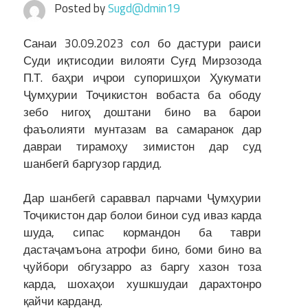
Posted by
Sugd@dmin19
Санаи 30.09.2023 сол бо дастури раиси
Суди иқтисодии вилояти Суғд Мирзозода
П.Т. баҳри иҷрои супоришҳои Ҳукумати
Ҷумҳурии Тоҷикистон вобаста ба ободу
зебо нигоҳ доштани бино ва барои
фаъолияти мунтазам ва самаранок дар
давраи тирамоҳу зимистон дар суд
шанбегӣ баргузор гардид.
Дар шанбегӣ сараввал парчами Ҷумҳурии
Тоҷикистон дар болои бинои суд иваз карда
шуда, сипас кормандон ба таври
дастаҷамъона атрофи бино, боми бино ва
ҷуйбори обгузарро аз баргу хазон тоза
карда, шохаҳои хушкшудаи дарахтонро
қайчи карданд.