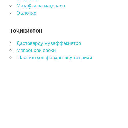
Маърӯза ва мақолаҳо
Эълонҳо
Тоҷикистон
Дастоварду муваффақиятҳо
Мавзеъҳои саёҳи
Шахсиятҳои фарҳангиву таърихӣ