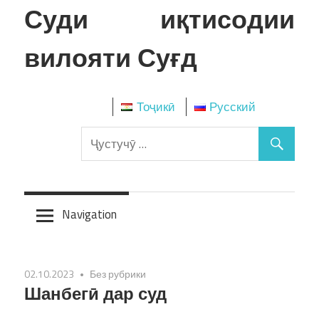
Skip
Суди иқтисодии
to
content
вилояти Суғд
Тоҷикӣ
Русский
Navigation
02.10.2023
Без рубрики
Шанбегӣ дар суд