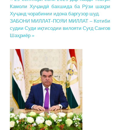
Post
Камоли Хуҷандӣ​ бахшида ба Рӯзи шаҳри
navigation
Хуҷанд чорабинии идона баргузор шуд.
ЗАБОНИ МИЛЛАТ-ПОЯИ МИЛЛАТ – Котиби
судии Суди иқтисодии вилояти Суғд Сангов
Шаҳриёр »