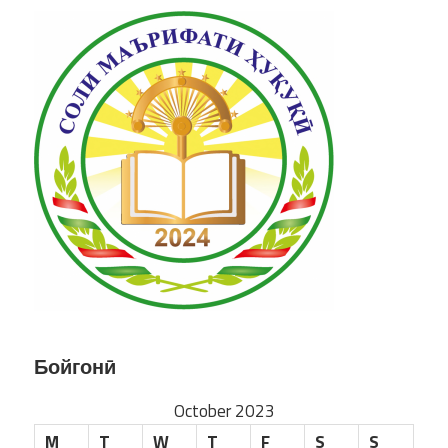
Бойгонӣ
October 2023
M
T
W
T
F
S
S