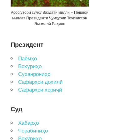
Асосгузори сулҳу Ваҳдати миллӣ – Пешвои
миллат Президенти Ҷумҳурии Тоҷикистон
Эмомалӣ Раҳмон
Президент
Паёмҳо
Вохӯриҳо
Суханрониҳо
Сафарҳои дохилӣ
Сафарҳои хориҷӣ
Суд
Хабарҳо
Чорабиниҳо
Вохӯриҳо