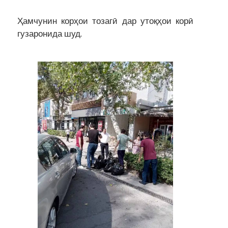
Ҳамчунин корҳои тозагӣ дар утоқҳои корӣ
гузаронида шуд.