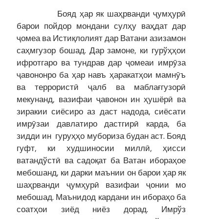
Бояд ҳар як шаҳрванди ҷумҳурӣ
барои пойдор мондани сулҳу ваҳдат дар
ҷомеа ва Истиқлолият дар Ватани азизамон
саҳмгузор бошад. Дар замоне, ки гурўҳҳои
ифротгаро ва тундрав дар ҷомеаи имрӯза
ҷавононро ба ҳар навъ ҳаракатҳои мамнӯъ
ва террористӣ ҷалб ва маблағгузорӣ
мекунанд, вазифаи ҷавонон ин ҳушёрӣ ва
зиракии сиёсиро аз даст надода, сиёсати
имрӯзаи давлатиро дастгирӣ карда, ба
зидди ин гуруҳҳо мубориза будан аст. Бояд
гуфт, ки худшиносии миллӣ, ҳисси
ватандўстӣ ва садоқат ба Ватан ибораҳое
мебошанд, ки дарки маънии он барои ҳар як
шаҳрванди ҷумҳурӣ вазифаи ҷонии мо
мебошад. Маънидод кардани ин ибораҳо ба
соатҳои зиёд ниёз дорад. Имрўз