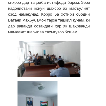
онҳоро дар таҷриба истифода барем. Зеро
надонистани қонун шахсро аз масъулият
озод намекунад. Корро ба хотири ободии
Ватани маҳбубамон тарзе ташкил кунем, ки
дар раванди созандагӣ ҳар як шаҳрванди
мамлакат шарик ва саҳмгузор бошем.