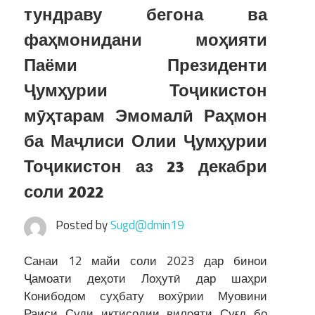
тундраву бегона ва
фаҳмонидани моҳияти
Паёми Президенти
Ҷумҳурии Тоҷикистон
мӯҳтарам Эмомалӣ Раҳмон
ба Маҷлиси Олии Ҷумҳурии
Тоҷикистон аз 23 декабри
соли 2022
Posted by
Sugd@dmin19
Санаи 12 майи соли 2023 дар бинои
Ҷамоати деҳоти Лоҳутӣ дар шаҳри
Конибодом суҳбату вохӯрии Муовини
Раиси Суди иқтисодии вилояти Суғд бо