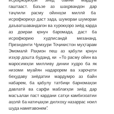
исрофкориҳои зиёд байни мардум
гаштааст. Баъзе аз шаҳрвандон дар
таҷлили расму ойинҳои миллӣ ба
исрофкориҳо даст зада, шумораи шумораи
даъватшавандагон ва хурокҳоро зиёд карда
аз доираи қонун баромада, даст ба
исрофкорию худписандӣ мезананд.
Президенти Ҷумҳури Тоҷикистон муҳтарам
Эмомалӣ Раҳмон пеш аз қабули қонун
изҳор дошта буданд, ки «То расму ойин ва
маросимҳои милливу динии худро ба як
низоми муайян надарорем ва хароҷоти
беҳудаву зиёдатии мардумро аз байн
набарем, ба қабулу татбиқи барномаҳои
давлатӣ ва сарфи маблағҳои зиёд дар
масъалаи паст кардани сатҳи камбизоатии
аҳолӣ ба натиҷаҳои дилхоҳу назаррас ноил
шуда наметавонем”.