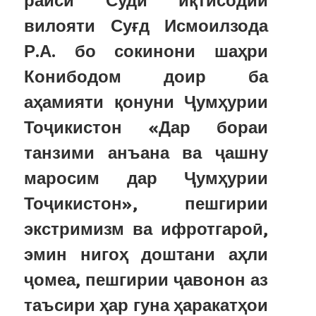
раиси Суди иқтисодии
вилояти Суғд Исмоилзода
Р.А. бо сокинони шаҳри
Конибодом доир ба
аҳамияти қонуни Ҷумҳурии
Тоҷикистон «Дар бораи
танзими анъана ва ҷашну
маросим дар Ҷумҳурии
Тоҷикистон», пешгирии
экстримизм ва ифротгароӣ,
эмин нигоҳ доштани аҳли
ҷомеа, пешгирии ҷавонон аз
таъсири ҳар гуна ҳаракатҳои