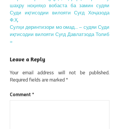
navigation
шаҳру ноҳияҳо вобаста ба замин судяи
Суди иқтисодии вилояти Суғд Хоҷазода
Ф.Ҳ.
Сулҳи деринтизори мо омад… – судяи Суди
иқтисодии вилояти Суғд Давлатзода Толиб
»
Leave a Reply
Your email address will not be published.
Required fields are marked
*
Comment
*