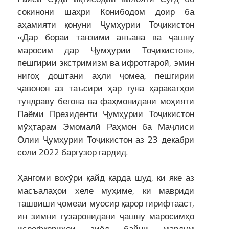
сокинони шаҳри Конибодом доир ба
аҳамияти қонуни Ҷумҳурии Тоҷикистон
«Дар бораи танзими анъана ва ҷашну
маросим дар Ҷумҳурии Тоҷикистон»,
пешгирии экстримизм ва ифротгароӣ, эмин
нигоҳ доштани аҳли ҷомеа, пешгирии
ҷавонон аз таъсири ҳар гуна ҳаракатҳои
тундраву бегона ва фаҳмонидани моҳияти
Паёми Президенти Ҷумҳурии Тоҷикистон
мӯҳтарам Эмомалӣ Раҳмон ба Маҷлиси
Олии Ҷумҳурии Тоҷикистон аз 23 декабри
соли 2022 баргузор гардид.
Ҳангоми вохӯри қайд карда шуд, ки яке аз
масъалаҳои хеле муҳиме, ки мавриди
ташвиши ҷомеаи муосир қарор гирифтааст,
ин зимни гузаронидани ҷашну маросимҳо