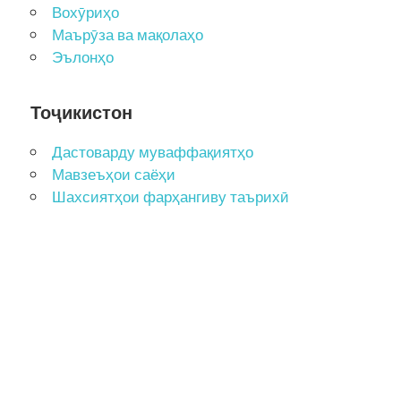
Вохӯриҳо
Маърӯза ва мақолаҳо
Эълонҳо
Тоҷикистон
Дастоварду муваффақиятҳо
Мавзеъҳои саёҳи
Шахсиятҳои фарҳангиву таърихӣ