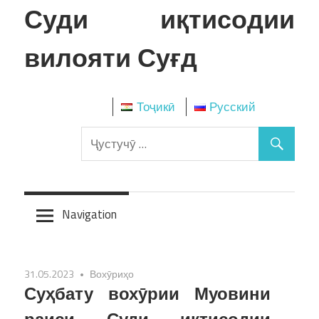
Skip
Суди иқтисодии
to
content
вилояти Суғд
Тоҷикӣ
Русский
Navigation
31.05.2023
Вохӯриҳо
Суҳбату вохӯрии Муовини