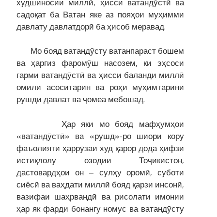
худшиносии миллӣ, ҳисси ватандўстӣ ва
садоқат ба Ватан яке аз пояҳои муҳимми
давлату давлатдорӣ ба ҳисоб меравад.
Мо бояд ватандӯсту ватанпараст бошем
ва ҳаргиз фаромӯш насозем, ки эҳсоси
гарми ватандӯстӣ ва ҳисси баланди миллӣ
омили асоситарин ва роҳи муҳимтарини
рушди давлат ва ҷомеа мебошад.
Ҳар яки мо бояд мафҳумҳои
«ватандӯстӣ» ва «рушд»-ро шиори кору
фаъолияти ҳаррӯзаи худ қарор дода ҳифзи
истиқлолу озодии Тоҷикистон,
дастовардҳои он – сулҳу оромӣ, суботи
сиёсӣ ва ваҳдати миллӣ бояд қарзи инсонӣ,
вазифаи шаҳрвандӣ ва рисолати имонии
ҳар як фарди бонангу номус ва ватандӯсту