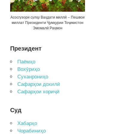
Асосгузори сулҳу Ваҳдати миллӣ – Пешвои
миллат Президенти Ҷумҳурии Тоҷикистон
Эмомалӣ Раҳмон
Президент
Паёмҳо
Вохӯриҳо
Суханрониҳо
Сафарҳои дохилӣ
Сафарҳои хориҷӣ
Суд
Хабарҳо
Чорабиниҳо