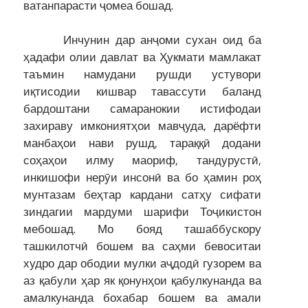
ватанпарасти ҷомеа бошад.
Инчунин дар анҷоми сухан оид ба
ҳадафи олии давлат ва Ҳукмати мамлакат
таъмин намудани рушди устувори
иқтисодии кишвар тавассути баланд
бардоштани самаранокии истифодаи
захираву имкониятҳои мавҷуда, дарёфти
манбаҳои нави рушд, тараққӣ додани
соҳаҳои илму маориф, тандурустӣ,
инкишофи нерӯи инсонӣ ва бо ҳамин роҳ
мунтазам беҳтар кардани сатҳу сифати
зиндагии мардуми шарифи Тоҷикистон
мебошад. Мо бояд ташаббускору
ташкилотчӣ бошем ва саҳми бевоситаи
худро дар ободии мулки аҷдодӣ гузорем ва
аз қабули ҳар як қонунҳои қабулкунанда ва
амалкунанда бохабар бошем ва амали