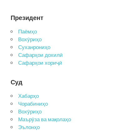
Президент
Паёмҳо
Вохӯриҳо
Суханрониҳо
Сафарҳои дохилӣ
Сафарҳои хориҷӣ
Суд
Хабарҳо
Чорабиниҳо
Вохӯриҳо
Маърӯза ва мақолаҳо
Эълонҳо