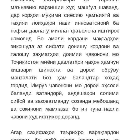
маънавию варзишии худ машѓул шаванд,
дар корҳои муҳими сиёсию ҷамъиятӣ ва
таҳияи лоиҳаҳои нави инноватсионӣ ба
нафъи давлату миллат фаъолона иштирок
намоянд. Бо амалӣ кардани мақсадҳои
зикршуда аз сифати донишу кордонӣ ва
талошу заҳматҳои доимии ҷавонони мо
Тоҷикистон миёни давлатҳои ҷаҳон ҳамчун
кишвари шинохта ва дорои обрӯву
манзалати боз ҳам баландтар хоҳад
гардид. Имрӯз ҷавонони мо дорои эҳсоси
баланди ватандорӣ, андешаҳои солими
сиёсӣ ва заковатманду созанда мебошанд
ва сокинони мамлакат бо ин гуна насли
ҷавони худ ифтихор доранд.
Агар саҳифаҳои таърихро варақгардон