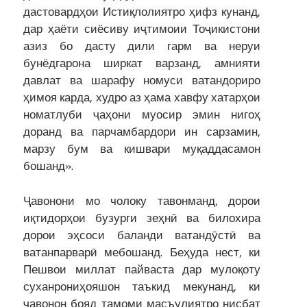
дастовардҳои Истиқлолиятро ҳифз кунанд,
дар ҳаёти сиёсиву иҷтимоии Тоҷикистони
азиз бо дасту дили гарм ва неруи
бунёдгарона ширкат варзанд, амнияти
давлат ва шарафу номуси ватандориро
ҳимоя карда, худро аз ҳама хавфу хатарҳои
номатлуби ҷаҳони муосир эмин нигоҳ
доранд ва парчамбардори ин сарзамин,
марзу бум ва кишвари муқаддасамон
бошанд».
Ҷавонони мо чолоку тавонманд, дорои
иқтидорҳои бузурги зеҳнӣ ва билохира
дорои эҳсоси баланди ватандӯстӣ ва
ватанпарварӣ мебошанд. Беҳуда нест, ки
Пешвои миллат пайваста дар мулоқоту
суханрониҳояшон таъкид мекунанд, ки
ҷавонон бояд тамоми масъулиятро нисбат