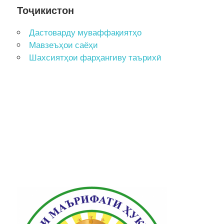
Тоҷикистон
Дастоварду муваффақиятҳо
Мавзеъҳои саёҳи
Шахсиятҳои фарҳангиву таърихӣ