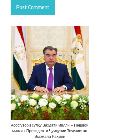
Асосгузори сулҳу Ваҳдати миллӣ – Пешвои
миллат Президенти Ҷумҳурии Тоҷикистон
Эмомалӣ Раҳмон