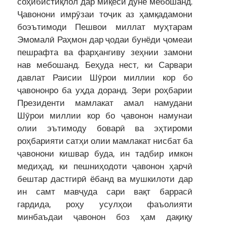
соҳибистиқлол дар миқёси дунё мебошанд.
Ҷавонони имрӯзаи тоҷик аз ҳамқадамони
боэътимоди Пешвои миллат муҳтарам
Эмомалӣ Раҳмон дар ҷодаи бунёди ҷомеаи
пешрафта ва фарҳангиву зеҳнии замони
нав мебошанд. Беҳуда нест, ки Сарвари
давлат Раисии Шӯрои миллии кор бо
ҷавононро ба уҳда доранд. Зери роҳбарии
Президенти мамлакат амал намудани
Шӯрои миллии кор бо ҷавонон намунаи
олии эътимоду боварӣ ва эҳтироми
роҳбарияти сатҳи олии мамлакат нисбат ба
ҷавонони кишвар буда, ин тадбир имкон
медиҳад, ки пешниҳодоти ҷавонон ҳарчӣ
бештар дастгирӣ ёбанд ва мушкилоти дар
ин самт мавҷуда сари вақт баррасӣ
гардида, роҳу усулҳои фаъолияти
минбаъдаи ҷавонон боз ҳам дақиқу