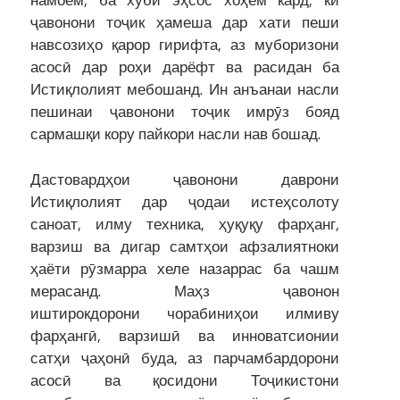
намоем, ба хубӣ эҳсос хоҳем кард, ки
ҷавонони тоҷик ҳамеша дар хати пеши
навсозиҳо қарор гирифта, аз муборизони
асосӣ дар роҳи дарёфт ва расидан ба
Истиқлолият мебошанд. Ин анъанаи насли
пешинаи ҷавонони тоҷик имрӯз бояд
сармашқи кору пайкори насли нав бошад.
Дастовардҳои ҷавонони даврони
Истиқлолият дар ҷодаи истеҳсолоту
саноат, илму техника, ҳуқуқу фарҳанг,
варзиш ва дигар самтҳои афзалиятноки
ҳаёти рӯзмарра хеле назаррас ба чашм
мерасанд. Маҳз ҷавонон
иштирокдорони чорабиниҳои илмиву
фарҳангӣ, варзишӣ ва инноватсионии
сатҳи ҷаҳонӣ буда, аз парчамбардорони
асосӣ ва қосидони Тоҷикистони