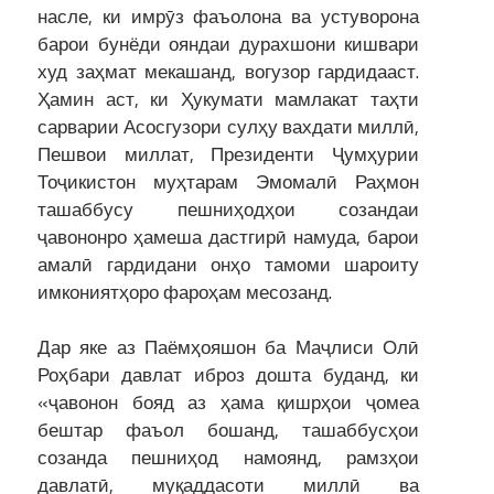
насле, ки имрӯз фаъолона ва устуворона
барои бунёди ояндаи дурахшони кишвари
худ заҳмат мекашанд, вогузор гардидааст.
Ҳамин аст, ки Ҳукумати мамлакат таҳти
сарварии Асосгузори сулҳу вахдати миллӣ,
Пешвои миллат, Президенти Ҷумҳурии
Тоҷикистон муҳтарам Эмомалӣ Раҳмон
ташаббусу пешниҳодҳои созандаи
ҷавононро ҳамеша дастгирӣ намуда, барои
амалӣ гардидани онҳо тамоми шароиту
имкониятҳоро фароҳам месозанд.
Дар яке аз Паёмҳояшон ба Маҷлиси Олӣ
Роҳбари давлат иброз дошта буданд, ки
«ҷавонон бояд аз ҳама қишрҳои ҷомеа
бештар фаъол бошанд, ташаббусҳои
созанда пешниҳод намоянд, рамзҳои
давлатӣ, муқаддасоти миллӣ ва