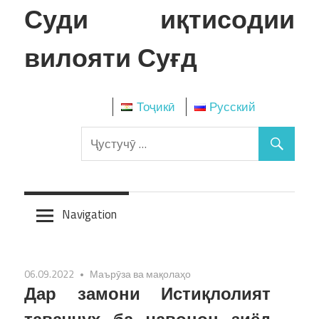
Skip
Суди иқтисодии
to
content
вилояти Суғд
Тоҷикӣ
Русский
Navigation
06.09.2022
Маърӯза ва мақолаҳо
Дар замони Истиқлолият