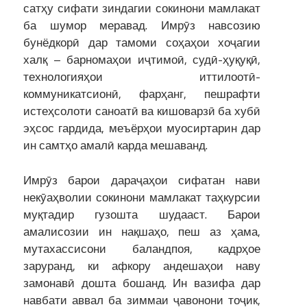
сатҳу сифати зиндагии сокинони мамлакат
ба шумор меравад. Имрӯз навсозию
бунёдкорӣ дар тамоми соҳаҳои хоҷагии
халқ – барномаҳои иҷтимоӣ, судӣ-ҳуқуқӣ,
технологияҳои иттилоотӣ-
коммуникатсионӣ, фарҳанг, пешрафти
истеҳсолоти саноатӣ ва кишоварзӣ ба хубӣ
эҳсос гардида, меъёрҳои муосиртарин дар
ин самтҳо амалӣ карда мешаванд.
Имрӯз барои дараҷаҳои сифатан нави
некӯаҳволии сокинони мамлакат таҳкурсии
муқтадир гузошта шудааст. Барои
амалисозии ин нақшаҳо, пеш аз ҳама,
мутахассисони баландпоя, кадрҳое
заруранд, ки афкору андешаҳои наву
замонавӣ дошта бошанд. Ин вазифа дар
навбати аввал ба зиммаи ҷавонони тоҷик,