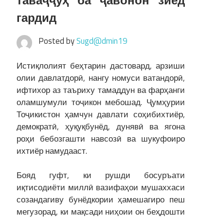
таваҷҷуҳ ба ҷавонон зиёд
гардид
Posted by
Sugd@dmin19
Истиқлолият беҳтарин дастовард, арзиши
олии давлатдорӣ, нангу номуси ватандорӣ,
ифтихор аз таъриху тамаддун ва фарҳанги
оламшумули тоҷикон мебошад. Ҷумҳурии
Тоҷикистон ҳамчун давлати соҳибихтиёр,
демократӣ, ҳуқуқбунёд, дунявӣ ва ягона
роҳи бебозгашти навсозӣ ва шукуфоиро
ихтиёр намудааст.
Бояд гуфт, ки рушди босуръати
иқтисодиёти миллӣ вазифаҳои мушаххаси
созандагиву бунёдкории ҳамешагиро пеш
мегузорад, ки мақсади ниҳоии он беҳдошти