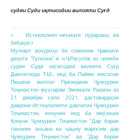
судяи Суди и
қ
тисодии вилояти Суғд
Post
« Истиқлолият-неъмати пурарзиш ва
бебаҳост
navigation
Мулоқот вохуриҳо бо сокинони Ҷамоати
деҳоти “Гулхона”-и н.Ҷ.Расулов аз ҷониби
судяи Суди иқтисодии вилояти Суғд
Давлатзода Т.Ш., оид ба Паёми имсолаи
Пешвои миллат Президени Ҷумҳурии
Тоҷикистон муҳтарам Эмомали Раҳмон аз
21 декабри соли 2021, дастовардҳои
даврони Истиқлолияти давлатии Ҷумҳурии
Тоҷикистон, инчунин оид ба омӯзиши
Қонуни Ҷумҳурии Тоҷикистон “Дар бораи
танзими анъана ва ҷашну маросим дар
Ҷумҳурии Тоҷикистон” ва “Дар бораи