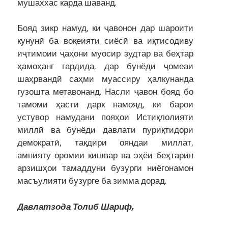
мушаххас карда шаванд.
Бояд зикр намуд, ки ҷавонон дар шароити
кунунӣ ба воқеияти сиёсӣ ва иқтисодиву
иҷтимоии ҷаҳони муосир зудтар ва беҳтар
ҳамоҳанг гардида, дар бунёди ҷомеаи
шаҳрвандӣ саҳми муассиру ҳалкунанда
гузошта метавонанд. Насли ҷавон бояд бо
тамоми ҳастӣ дарк намояд, ки барои
устувор намудани пояҳои Истиқлолияти
миллӣ ва бунёди давлати пуриқтидори
демократӣ, тақдири ояндаи миллат,
амнияту оромии кишвар ва эҳёи беҳтарин
арзишҳои тамаддуни бузурги ниёгонамон
масъулияти бузурге ба зимма дорад.
Давлатзода Толиб Шариф,