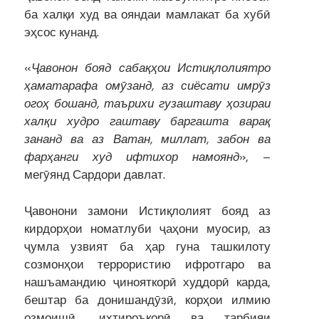
ба халқи худ ва ояндаи мамлакат ба хубӣ
эҳсос кунанд.
«
Ҷ
авонон
бояд
саба
қҳ
ои
Исти
қ
лолиятро
ҳ
аматарафа
ом
ӯ
занд
,
аз
сиёсати
имр
ӯ
з
ого
ҳ
бошанд
,
таърихи
гузаштаву
ҳ
озираи
хал
қ
и
худро
гаштаву
баргашта
вара
қ
зананд
ва
аз
Ватан
,
миллат
,
забон
ва
фар
ҳ
анги
худ
ифтихор
намоянд
», –
мегӯянд Сардори давлат.
Ҷавонони замони Истиқлолият бояд аз
кирдорҳои номатлуби ҷаҳони муосир, аз
ҷумла узвият ба ҳар гуна ташкилоту
созмонҳои террористию ифротгаро ва
нашъамандию ҷинояткорӣ худдорӣ карда,
бештар ба донишандӯзӣ, корҳои илмию
озмоишӣ, ихтироъкорӣ ва тарбияи