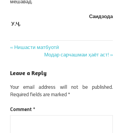
мешавад.
Саидзода
У.
Ҷ
.
Post
« Нишасти матбуотӣ
Модар сарчашмаи ҳаёт аст! »
navigation
Leave a Reply
Your email address will not be published.
Required fields are marked
*
Comment
*