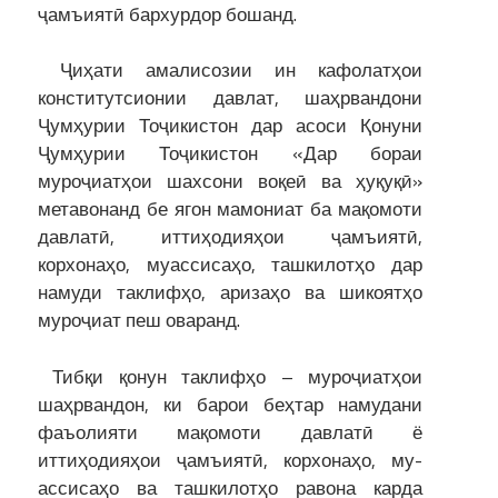
ҷамъиятӣ бархурдор бошанд.
Ҷиҳати амалисозии ин кафолатҳои
конститутсионии давлат, шаҳрвандони
Ҷумҳурии Тоҷикистон дар асоси Қонуни
Ҷумҳурии Тоҷикистон «Дар бораи
муроҷиатҳои шахсони воқеӣ ва ҳуқуқӣ»
метавонанд бе ягон мамониат ба мақомоти
дав­латӣ, иттиҳодияҳои ҷамъиятӣ,
корхонаҳо, муассисаҳо, ташкилотҳо дар
намуди таклифҳо, аризаҳо ва шикоятҳо
муроҷиат пеш оваранд.
Тибқи қонун таклифҳо – муроҷиатҳои
шаҳрвандон, ки барои беҳтар намудани
фаъолияти мақомоти давлатӣ ё
иттиҳодияҳои ҷамъиятӣ, корхонаҳо, му­
ассисаҳо ва ташкилотҳо равона карда