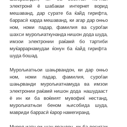
электронӣ ё шабакаи интернет ворид
мешаванд, дар сурате ба ќайд гирифта,
баррасӣ карда мешаванд, ки агар дар онњо
ном, номи падар, фамилия ва суроѓаи
шахси мурољиаткунанда нишон дода шуда,
имзои электронии раќамӣ бо тартиби
муќаррарнамудаи ќонун ба ќайд гирифта
шуда бошад.
Мурољиатњои шањрвандон, ки дар онњо
ном, номи падар, фамилия, суроѓаи
шањрванди мурољиатнамуда ва имзои
электронии раќамӣ нишон дода нашудааст
ё ин ки ба воќеият мувофиќ нестанд,
мурољиатњои беном њисобида шуда,
мавриди баррасӣ ќарор намегиранд.
Мурољиатњои шањрвандон, ки ба воситаи