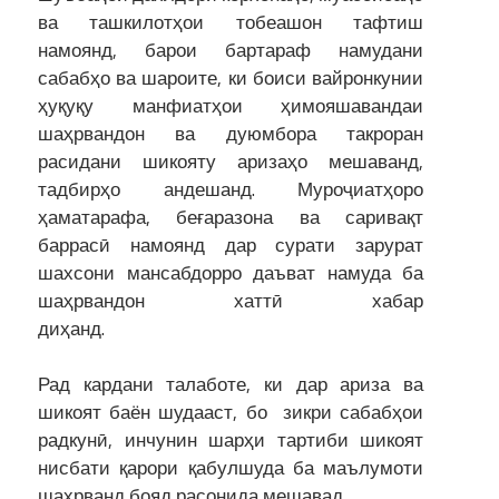
ва ташкилотҳои тобеашон тафтиш
намоянд, барои бартараф намудани
сабабҳо ва шароите, ки боиси вайронкунии
ҳуқуқу манфиатҳои ҳимояшавандаи
шаҳрвандон ва дуюмбора такроран
расидани шикояту аризаҳо мешаванд,
тадбирҳо андешанд. Муроҷиатҳоро
ҳаматарафа, беғаразона ва саривақт
баррасӣ намоянд дар сурати зарурат
шахсони мансабдорро даъват намуда ба
шаҳрвандон хаттӣ хабар
диҳанд.
Рад кардани талаботе, ки дар ариза ва
шикоят баён шудааст, бо зикри сабабҳои
радкунӣ, инчунин шарҳи тартиби шикоят
нисбати қарори қабулшуда ба маълумоти
шаҳрванд бояд расонида мешавад.