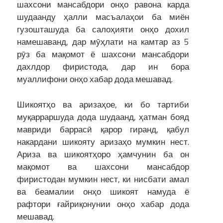
шахсони мансабдори онҳо равона карда
шудаанду ҳалли масъалаҳои ба миён
гузошташуда ба салоҳияти онҳо дохил
намешаванд, дар мӯҳлати на камтар аз 5
рӯз ба мақомот ё шахсони мансабдори
дахлдор фиристода, дар ин бора
муаллифони онҳо хабар дода мешавад.
Шикоятҳо ва аризаҳое, ки бо тартиби
муқарраршуда дода шудаанд, ҳатман бояд
мавриди баррасӣ қарор гиранд, қабул
накардани шикояту аризаҳо мумкин нест.
Ариза ва шикоятҳоро ҳамчунин ба он
мақомот ва шахсони мансабдор
фиристодан мумкин нест, ки нисбати амал
ва беамалии онҳо шикоят намуда ё
рафтори ғайриқонунии онҳо хабар дода
мешавад.