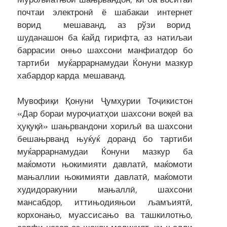
почтаи электронӣ ё шабакаи интернет
ворид мешаванд, аз рўзи ворид
шуданашон ба ќайд гирифта, аз натиљаи
баррасии онњо шахсони манфиатдор бо
тартиби муќаррарнамудаи Ќонуни мазкур
хабардор карда мешаванд.
Мувофиқи Қонуни Ҷумҳурии Тоҷикистон
«Дар бораи муроҷиатҳои шахсони воқеӣ ва
ҳуқуқӣ» шањрвандони хориљӣ ва шахсони
бешањрванд њуќуќ доранд бо тартиби
муќаррарнамудаи Ќонуни мазкур ба
маќомоти њокимияти давлатӣ, маќомоти
мањаллии њокимияти давлатӣ, маќомоти
худидоракунии мањаллӣ, шахсони
мансабдор, иттињодияњои љамъиятӣ,
корхонањо, муассисањо ва ташкилотњо,