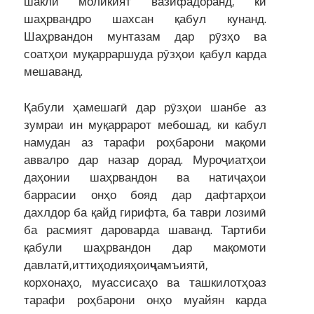
шакли моликият вазифадоранд, ки
шаҳрвандро шахсан қабул кунанд.
Шаҳрвандон мунтазам дар рӯзҳо ва
соатҳои муқарраршуда рӯзҳои қабул карда
мешаванд.
Қабули ҳамешагӣ дар рӯзҳои шанбе аз
зумраи ин муқаррарот мебошад, ки кабул
намудан аз тарафи роҳбарони мақоми
аввалро дар назар дорад. Муроҷиатҳои
даҳонии шаҳрвандон ва натиҷаҳои
баррасии онҳо бояд дар дафтарҳои
дахлдор ба қайд гирифта, ба таври лозимӣ
ба расмият дароварда шаванд. Тартиби
қабули шаҳрвандон дар мақомоти
давлатӣ,иттиҳодияҳои
ҷ
амъиятӣ,
корхонаҳо, муассисаҳо ва ташкилотҳоаз
тарафи роҳбарони онҳо муайян карда