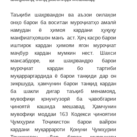
Таъқиби шаҳрвандон ва аъзои оилаҳои
онҳо барои ба воситаи муроҷиатҳо амалӣ
намудан ё ҳимоя кардани ҳуқуқу
манфиатҳояшон манъ аст. Ҳеҷ касро барои
иштирок кардан ҳимояи ягон муроҷиат
маҷбур кардан мумкин нест. Шахси
мансабдоре, ки шаҳрвандро барои
муроҷиат кардан бо тартиби
муқарраргардида ё барои танқиди дар он
зикршуда, ҳамчунин барои танқид кардан
ба шакли дигар таъқиб менамояд,
мувофиқи қонунгузорӣ ба ҷавобгарии
ҷиноятӣ кашида мешавад. Ҳамчунин
мувофиқи моддаи 163 Кодекси ҷиноятии
Ҷумҳурии Тоҷикистон барои вайрон
кардани муқаррароти Қонуни Ҷумҳурии
Тоҷикистон «Дар бораи муроҷиати