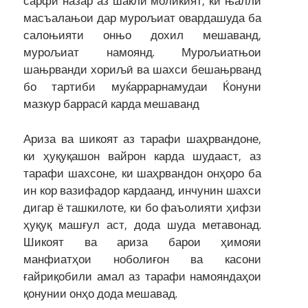
сарфи назар аз шакли моликият, ки њалли
масъалањои дар мурољиат овардашуда ба
салоњияти онњо дохил мешаванд,
мурољиат намоянд. Мурољиатњои
шањрванди хориљӣ ва шахси бешањрванд
бо тартиби муќаррарнамудаи Ќонуни
мазкур баррасӣ карда мешаванд
Ариза ва шикоят аз тарафи шаҳрвандоне,
ки ҳуқуқашон вайрон карда шудааст, аз
тарафи шахсоне, ки шаҳрвандон онҳоро ба
ин кор вазифадор кардаанд, инчунин шахси
дигар ё ташкилоте, ки бо фаъолияти ҳифзи
ҳуқуқ машғул аст, дода шуда метавонад.
Шикоят ва ариза барои ҳимояи
манфиатҳои ноболиғон ва касони
ғайриқобили амал аз тарафи намояндаҳои
қонунии онҳо дода мешавад.