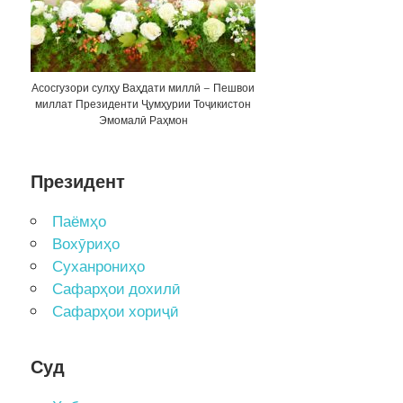
Асосгузори сулҳу Ваҳдати миллӣ – Пешвои
миллат Президенти Ҷумҳурии Тоҷикистон
Эмомалӣ Раҳмон
Президент
Паёмҳо
Вохӯриҳо
Суханрониҳо
Сафарҳои дохилӣ
Сафарҳои хориҷӣ
Суд