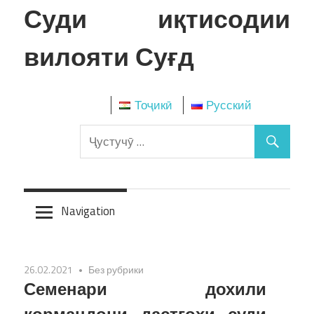
Skip
Суди иқтисодии
to
content
вилояти Суғд
Тоҷикӣ
Русский
Navigation
26.02.2021
Без рубрики
Семенари дохили