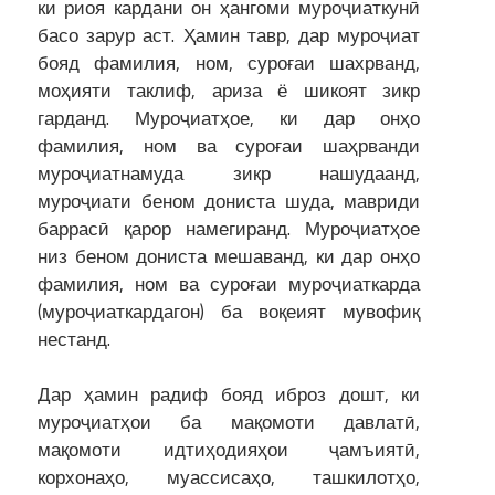
ки риоя кардани он ҳангоми муроҷиаткунӣ
басо зарур аст. Ҳамин тавр, дар муроҷиат
бояд фамилия, ном, суроғаи шахрванд,
моҳияти таклиф, ариза ё шикоят зикр
гарданд. Муроҷиатҳое, ки дар онҳо
фамилия, ном ва суроғаи шаҳрванди
муроҷиатнамуда зикр нашудаанд,
муроҷиати беном дониста шуда, мавриди
баррасӣ қарор намегиранд. Муроҷиатҳое
низ беном дониста мешаванд, ки дар онҳо
фамилия, ном ва суроғаи муроҷиаткарда
(муроҷиаткардагон) ба воқеият мувофиқ
нестанд.
Дар ҳамин радиф бояд иброз дошт, ки
муроҷиатҳои ба мақомоти давлатӣ,
мақомоти идтиҳодияҳои ҷамъиятӣ,
корхонаҳо, муассисаҳо, ташкилотҳо,