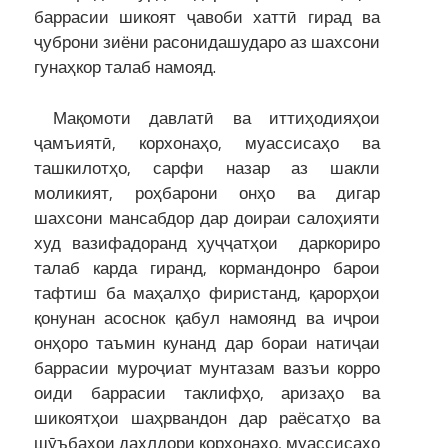
баррасии шикоят ҷавоби хаттӣ гирад ва
ҷуброни зиёни расонидашударо аз шахсони
гунаҳкор талаб намояд.
Мақомоти давлатӣ ва иттиҳодияҳои
ҷамъиятӣ, корхонаҳо, муассисаҳо ва
ташкилотҳо, сарфи назар аз шакли
моликият, роҳбарони онҳо ва дигар
шахсони мансабдор дар доираи салоҳияти
худ вазифадоранд ҳуҷҷатҳои
даркориро
талаб карда гиранд, кормандонро барои
тафтиш ба маҳалҳо фиристанд, қарорҳои
қонунан асоснок қабул намоянд ва иҷрои
онҳоро таъмин кунанд дар бораи натиҷаи
баррасии муроҷиат мунтазам вазъи корро
оиди баррасии таклифҳо, аризаҳо ва
шикоятҳои шаҳрвандон дар раёсатҳо ва
шӯъбаҳои дахлдори корхонаҳо, муассисаҳо