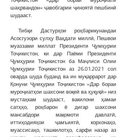
шаҳрвандон» ҷавобгарии ҷиноятӣ пешбинӣ
шудааст.
Тибқи Дастурҳои роҳбарикунандаи
Асосгузори сулҳу Ваҳдати миллӣ, Пешвои
муаззами миллат Президенти Ҷумҳурии
Тоҷикистон, ки дар Паёми Президенти
Ҷумҳурии Тоҷикистон ба Маҷлиси Олии
Ҷумҳурии Тоҷикистон аз 26.01.2021 сол
оварда шуда буданд ва ин муқаррарот дар
Қонуни Ҷумҳурии Тоҷикистон «Дар бораи
муроҷиатҳои шахсони воқеӣ ва ҳуқуқӣ» низ
мустаҳкам шудааст, вакилони ҳамаи
сатҳҳо, роҳбарон ё дигар шахсони
мансабдори мақомоти давлатӣ,
иттиҳодияҳои ҷамъиятӣ, корхонаҳо,
муассисаҳо, ташкилотҳо, сарфи назар аз