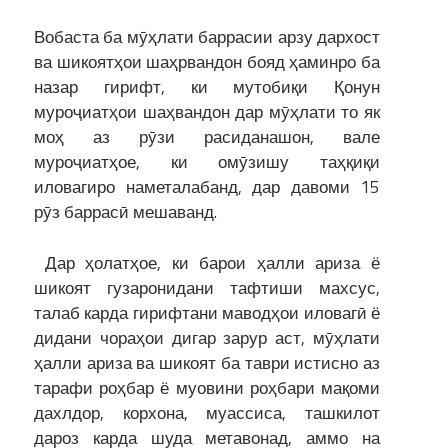
Вобаста ба мӯҳлати баррасии арзу дархост
ва шикоятҳои шаҳрвандон бояд ҳаминро ба
назар гирифт, ки мутобиқи Қонун
муроҷиатҳои шаҳвандон дар мӯҳлати то як
моҳ аз рӯзи расиданашон, вале
муроҷиатҳое, ки омӯзишу таҳқиқи
иловагиро наметалабанд, дар давоми 15
рӯз баррасӣ мешаванд.
Дар ҳолатҳое, ки барои ҳалли ариза ё
шикоят гузаронидани тафтиши махсус,
талаб карда гирифтани маводҳои иловагӣ ё
дидани чораҳои дигар зарур аст, мӯҳлати
ҳалли ариза ва шикоят ба таври истисно аз
тарафи роҳбар ё муовини роҳбари мақоми
дахлдор, корхона, муассиса, ташкилот
дароз карда шуда метавонад, аммо на