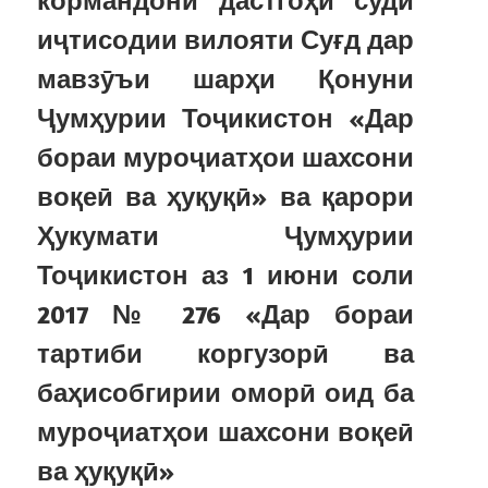
кормандони дастгоҳи суди
иҷтисодии вилояти Суғд дар
мавзӯъи шарҳи Қонуни
Ҷумҳурии Тоҷикистон «Дар
бораи муроҷиатҳои шахсони
воқеӣ ва ҳуқуқӣ» ва қарори
Ҳукумати Ҷумҳурии
Тоҷикистон аз 1 июни соли
2017 № 276 «Дар бораи
тартиби коргузорӣ ва
баҳисобгирии оморӣ оид ба
муроҷиатҳои шахсони воқеӣ
ва ҳуқуқӣ»