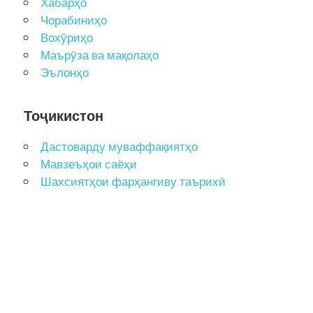
Хабарҳо
Чорабиниҳо
Вохӯриҳо
Маърӯза ва мақолаҳо
Эълонҳо
Тоҷикистон
Дастоварду муваффақиятҳо
Мавзеъҳои саёҳи
Шахсиятҳои фарҳангиву таърихӣ