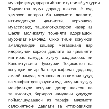
мувофиқимуқарраротиКонститутсияиҶумҳурии
Тоҷикистон ҳуқуқ доранд шахсан ё худ
ҳамроҳи дигарон ба мақомоти дав­латӣ,
иттиҳодияҳои ҷамъиятӣ, корхонаҳо,
муассисаҳо, ташкилотҳо,сар­фи назар аз
шакли моликияту тобеияти идориашон,
муроҷиат намоянд. Онҳо тибқи қонунҳои
амалкунандаи кишвар метавонанд дар
идоракунии корҳои дав­латӣ ва ҷамъиятӣ
иштирок намуда, ҳуқуқу озодиҳоеро, ки
Конститутсияи Ҷумҳурии Тоҷикистон ва
қонунҳои дигар ба онҳо кафолат додаанд
амалӣ на­муда, метавонанд аз ҳимояи ҳуқуқ
ва манфиатҳои қонунии худ, инчунин ҳуқуқу
манфиатҳои қонунии дигар шахсон ва
ташкилотҳо, барқарор намудани ҳуқуқҳои
поймолшудаашон аз тарафи мақомоти
салоҳиятноки давлатӣ ва иттиҳодияҳои