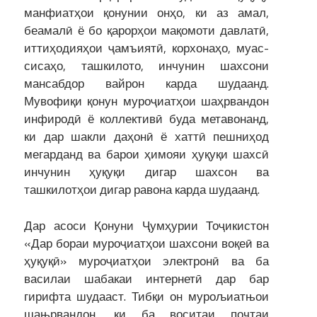
манфиатҳои қонунии онҳо, ки аз амал,
беамалӣ ё бо қарорҳои мақомоти давлатӣ,
иттиҳодияҳои ҷамъиятӣ, корхонаҳо, муас­
сисаҳо, ташкилото, инчунин шахсони
мансабдор вайрон карда шуда­анд.
Мувофиқи қонун муроҷиатҳои шаҳрвандон
инфиродӣ ё коллективӣ буда метавонанд,
ки дар шакли даҳонӣ ё хаттӣ пешниҳод
мегарданд ва барои ҳимояи ҳуқуқи шахсӣ
инчунин ҳуқуқи дигар шахсон ва
ташкилотҳои дигар равона карда шудаанд.
Дар асоси Қонуни Ҷумҳурии Тоҷикистон
«Дар бораи муроҷиатҳои шахсони воқеӣ ва
ҳуқуқӣ» муроҷиатҳои электронӣ ва ба
василаи шабакаи интернетӣ дар бар
гирифта шудааст. Тибқи он мурољиатњои
шањрвандон, ки ба воситаи почтаи