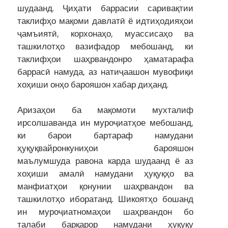
шудаанд. Ҷиҳати баррасии саривақтии
таклифҳо мақоми давлатӣ ё идтиҳодияҳои
ҷамъиятӣ, корхонаҳо, муассисаҳо ва
ташкилотҳо вазифадор мебошанд, ки
таклифҳои шаҳрвандонро ҳаматарафа
баррасӣ намуда, аз натиҷаашон мувофиқи
хоҳиши онҳо барояшон хабар диҳанд.
Аризаҳои ба мақомоти мухталиф
ирсолшаванда ин муроҷиатҳое мебошанд,
ки барои бартараф намудани
ҳуқуқвайронкуниҳои барояшон
маълумшуда равона карда шудаанд ё аз
хоҳиши амалӣ намудани ҳуқуқҳо ва
манфиатҳои қонунии шаҳрвандон ва
ташкилотҳо иборатанд. Шикоятҳо бошанд
ин муроҷиатномаҳои шаҳрвандон бо
талаби барқарор намудани ҳуқуқу