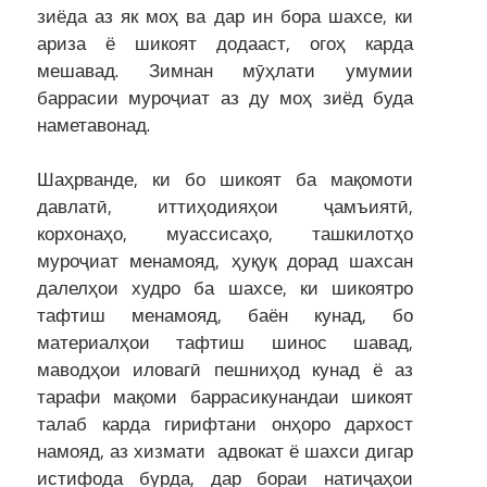
зиёда аз як моҳ ва дар ин бора шахсе, ки
ариза ё шикоят додааст, огоҳ карда
мешавад. Зимнан мӯҳлати умумии
баррасии муроҷиат аз ду моҳ зиёд буда
наметавонад.
Шаҳрванде, ки бо шикоят ба мақомоти
давлатӣ, иттиҳодияҳои ҷамъиятӣ,
корхонаҳо, муассисаҳо, ташкилотҳо
муроҷиат менамояд, ҳуқуқ дорад шахсан
далелҳои худро ба шахсе, ки шикоятро
тафтиш менамояд, баён кунад, бо
материалҳои тафтиш шинос шавад,
маводҳои иловагӣ пешниҳод кунад ё аз
тарафи мақоми баррасикунандаи шикоят
талаб карда гирифтани онҳоро дархост
намояд, аз хизмати адвокат ё шахси дигар
истифода бурда, дар бораи натиҷаҳои