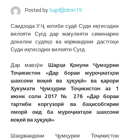
Posted by
Sugd@dmin19
Саидзода У.Ҷ. котиби судӣ Суди иқтисодии
вилояти Суғд дар мағулияти семинарии
дохилии судяҳо ва кормандони дастгоҳи
Суди иқтисодии вилояти Суғд
Дар мавзӯи:
Шарҳи Қонуни Ҷумҳурии
Тоҷикистон «Дар бораи муроҷиатҳои
шахсони воқеӣ ва ҳуқуқӣ» ва қарори
Ҳукумати Ҷумҳурии Тоҷикистон аз 1
июни соли 2017 № 276 «Дар бораи
тартиби коргузорӣ ва баҳисобгирии
оморӣ оид ба муроҷиатҳои шахсони
воқеӣ ва ҳуқуқӣ»
Шаҳрвандони Ҷумҳурии Тоҷикистон