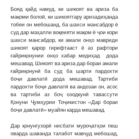
Бояд қайд намуд, ки шикоят ва ариза ба
мақоми болоӣ, ки шикоятгару аризадиҳанда
тобеи он мебошанд, ба шахси мансабдор ё
суд дар маҳалли воқеияти мақом ё ҷои кори
шахси мансабдор, ки амали онҳо мавриди
шикоят қарор гирифтааст ё аз рафтори
ғайриқонунии онҳо хабар медиҳад дода
мешавад. Шикоят ва ариза дар бораи амали
ғайриқонунӣ ба суд ба шарти пардохти
боҷи давлатӣ дода мешавад. Тартиби
пардохти боҷи давлатӣ ва андозаи он, асос
ва тартиби аз боҷ озодкунӣ тавассути
Қонуни Ҷумҳурии Тоҷикистон «Дар бораи
боҷи давлатӣ» муайян карда мешавад.
Дар қонунгузорӣ нисбати муроҷатҳои пеш
оварда шаванда талабот мавҷуд мебошад,