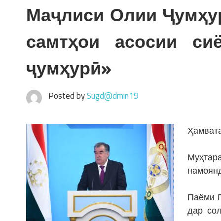
Маҷлиси Олии Ҷумҳу
самтҳои асосии си
ҷумҳурӣ»
Posted by
Sugd@dmin19
Ҳамвата
Муҳта
намоянд
Паёми П
дар со