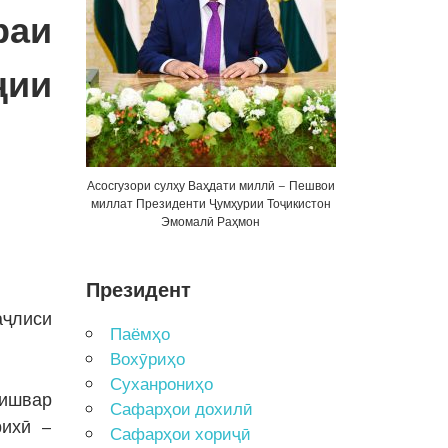
раи
ҷии
Асосгузори сулҳу Ваҳдати миллӣ – Пешвои
миллат Президенти Ҷумҳурии Тоҷикистон
Эмомалӣ Раҳмон
Президент
ҷлиси
Паёмҳо
Вохӯриҳо
Суханрониҳо
кишвар
Сафарҳои дохилӣ
рихӣ –
Сафарҳои хориҷӣ