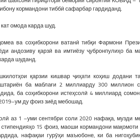
қтии шахсони гирифтори бемории сироятии КОВИД – 
абибону кормандони тиббӣ сафарбар гардиданд.
 кат омода карда шуд.
ҷомеа ва соҳибкорони ватанӣ тибқи Фармони През
ёди андозиву қарзӣ ва имтиёзу ҷубронпулиҳо ба м
карда шуданд.
шкилотҳои қарзии кишвар ҷиҳати коҳиш додани т
уштариён ба маблағи 2 миллиарду 300 миллион 
рдида, ба соҳибкорони истеҳсолӣ 4 миллиард сомон
 2019–ум ду фоиз зиёд мебошад.
олӣ аз 1 –уми сентябри соли 2020 нафақа, музди м
а стипендияҳо 15 фоиз, маоши кормандони мақомоти
ардида, нафақаи гурӯҳи маъюбоне, ки ба нигоҳуби