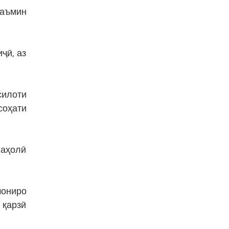
таъмин
ҷӣ, аз
силоти
соҳати
 аҳолӣ
мониро
 қарзӣ