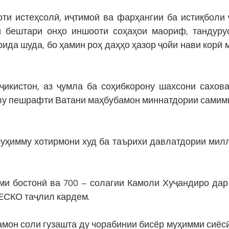
ти истеҳсолӣ, иҷтимоӣ ва фарҳангии ба истиқболи
и бештари онҳо иншооти соҳаҳои маориф, тандуру
ида шуда, бо ҳамин роҳ даҳҳо ҳазор ҷойи нави корӣ 
оҷикистон, аз ҷумла ба соҳибкорону шахсони сахов
ву пешрафти Ватани маҳбубамон миннатдории самим
муҳимму хотирмони худ ба таърихи давлатдории мил
ми бостонӣ ва 700 – солагии Камоли Хуҷандиро дар
ЕСКО таҷлил кардем.
мон соли гузашта ду чорабинии бисёр муҳимми сиёсӣ