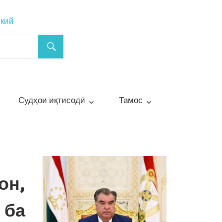
ский
Судҳои иқтисодӣ
Тамос
он,
 ба