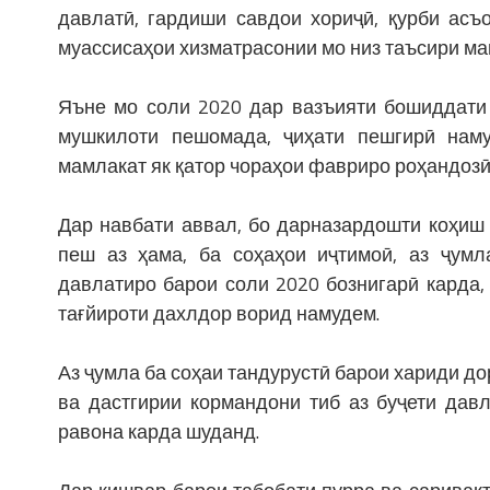
давлатӣ, гардиши савдои хориҷӣ, қурби асъ
муассисаҳои хизматрасонии мо низ таъсири ма
Яъне мо соли 2020 дар вазъияти бошиддати 
мушкилоти пешомада, ҷиҳати пешгирӣ нам
мамлакат як қатор чораҳои фавриро роҳандозӣ
Дар навбати аввал, бо дарназардошти коҳиш
пеш аз ҳама, ба соҳаҳои иҷтимоӣ, аз ҷумл
давлатиро барои соли 2020 бознигарӣ карда,
тағйироти дахлдор ворид намудем.
Аз ҷумла ба соҳаи тандурустӣ барои хариди до
ва дастгирии кормандони тиб аз буҷети дав
равона карда шуданд.