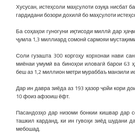
Хусусан, истеҳсоли маҳсулоти озуқа нисбат б
гардидани бозори дохилӣ бо маҳсулоти истеҳс
Ба соҳаҳои гуногуни иқтисоди миллӣ дар ҳаҷ
ҷумла 1,3 миллиард сомонӣ сармояи мустақими
Соли гузашта 300 коргоҳу корхонаи нави сан
миёнаи умумӣ ва биноҳои иловагӣ барои 63 ҳ
беш аз 1,2 миллион метри мураббаъ манзили и
Дар ин давра зиёда аз 193 ҳазор ҷойи кори д
10 фоиз афзоиш ёфт.
Пасандозҳо дар низоми бонкии кишвар дар с
ташкил карданд, ки ин гувоҳи зиёд шудани 
мебошад.