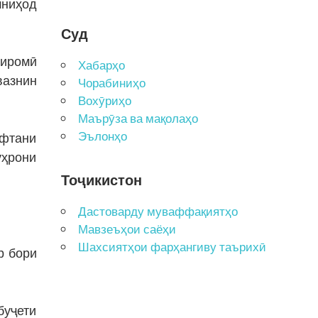
шниҳод
Суд
гиромӣ
Хабарҳо
вазнин
Чорабиниҳо
Вохӯриҳо
Маърӯза ва мақолаҳо
Эълонҳо
афтани
уҳрони
Тоҷикистон
Дастоварду муваффақиятҳо
Мавзеъҳои саёҳи
Шахсиятҳои фарҳангиву таърихӣ
р бори
буҷети