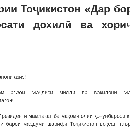
рии Тоҷикистон «Дар бо
ёсати дохилӣ ва хори
нони азиз!
рам аъзои Маҷлиси миллӣ ва вакилони Ма
агон!
резиденти мамлакат ба мақоми олии қонунбарори 
ли барои мардуми шарифи Тоҷикистон воқеан таъ