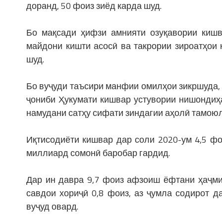
доранд, 50 фоиз зиёд карда шуд.
Бо мақсади ҳифзи амнияти озуқавории кишв
майдони кишти асосӣ ва такрории зироатҳои
шуд.
Бо вуҷуди таъсири манфии омилҳои зикршуда,
ҷониби Ҳукумати кишвар устувории нишондиҳ
намудани сатҳу сифати зиндагии аҳолӣ тамоюл
Иқтисодиёти кишвар дар соли 2020-ум 4,5 ф
миллиард сомонӣ баробар гардид.
Дар ин давра 9,7 фоиз афзоиш ёфтани ҳаҷми
савдои хориҷӣ 0,8 фоиз, аз ҷумла содирот 
вуҷуд овард.