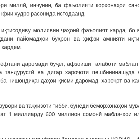
ори миллӣ, инчунин, ба фаъолияти корхонаҳои сан
нфии худро расонида истодаанд.
иқтисодиву молиявии ҷаҳонӣ фаъолият карда, бо 
удани пайомадҳои буҳрон ва ҳифзи амнияти иқт
 кардем.
 ёфтани даромади буҷет, афзоиши талаботи маблағг
а тандурустӣ ва дигар хароҷоти пешбининашуда 
 ба нишондиҳандаҳои қисми даромад, хароҷот ва ка
руворӣ ва таҷҳизоти тиббӣ, бунёди беморхонаҳои мув
лат 1 миллиарду 600 миллион сомонӣ маблағҳои и