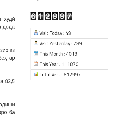
и худӣ
ш дода
Visit Today : 49
Visit Yesterday : 789
зир аз
This Month : 4013
беҳтар
This Year : 111870
Total Visit : 612997
а 82,5
ардиши
рро ба