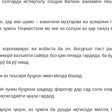
 солгарди истиқлолу озодии Ватани азизамон пе
ин, ҳар яки шумо – вакилони муҳтарам ва ҳозирини 
з ҷумла Тоҷикистони мо яке аз солҳои аз ҳар лиҳоз 
 коронавирус ва вобаста ба он, босуръат паст р
корӣ вазъияти сайёра боз ҳам печида гардида, ба б
рӯ ба рӯ омад.
ки аз таъсири буҳрон эмин монда бошад.
 чунин буҳрони шадиду фарогир дар сад соли охи
иқтисодиёти ҷаҳон гардид.
рҳои ҷаҳон, аз ҷумла ба рушди иқтисоди миллӣ, 