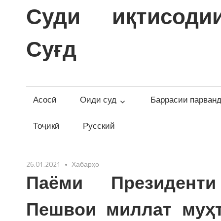
Skip
Суди иқтисоди
to
content
Суғд
Асосӣ
Оиди суд
Баррасии парван
Тоҷикӣ
Русский
26.01.2021
Хабарҳо
Паёми Президенти
Пешвои миллат муҳ