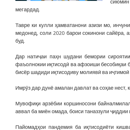
сиюмин
мегардад.
Тавре ки кулли ҳамватанони азизи мо, инчун
медонед, соли 2020 барои сокинони сайёра, а
буд.
Дар натиҷаи паҳн шудани бемории сироятии
фаъолнокии иқтисодӣ ва афзоиши бесобиқаи бе
бисёр шадиди иқтисодиву молиявӣ ва иҷтимоӣ 
Имрӯз дар дунё амалан давлат ва соҳае нест, 
Мувофиқи арзёбии коршиносони байналмилалӣ
аввал ба миён омада, боиси таназзули ҷиддии 
Пайомадҳои пандемия ба иқтисодиёти кишва