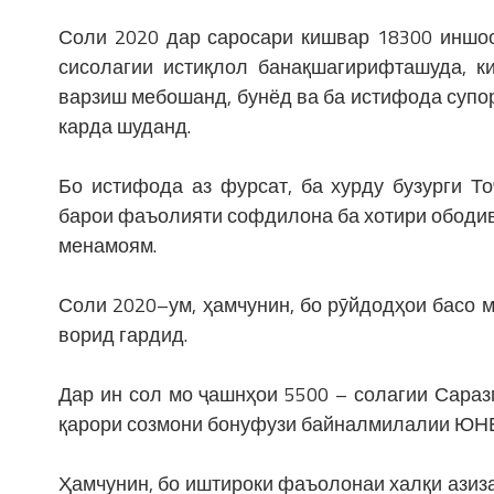
Соли 2020 дар саросари кишвар 18300 иншоо
сисолагии истиқлол банақшагирифташуда, к
варзиш мебошанд, бунёд ва ба истифода супор
карда шуданд.
Бо истифода аз фурсат, ба хурду бузурги Т
барои фаъолияти софдилона ба хотири ободи
менамоям.
Соли 2020–ум, ҳамчунин, бо рӯйдодҳои басо 
ворид гардид.
Дар ин сол мо ҷашнҳои 5500 – солагии Сараз
қарори созмони бонуфузи байналмилалии ЮН
Ҳамчунин, бо иштироки фаъолонаи халқи азиза