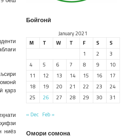
19 беш
Бойгонӣ
January 2021
иденти
M
T
W
T
F
S
S
аблағи
1
2
3
4
5
6
7
8
9
10
аъсири
11
12
13
14
15
16
17
сомонӣ
18
19
20
21
22
23
24
ӣ қарз
25
26
27
28
29
30
31
« Dec
Feb »
еҳнати
 ҳифзи
н ниёз
Омори сомона