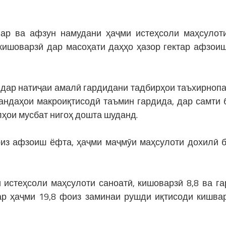
ар ва афзун намудани ҳаҷми истеҳсоли маҳсулот
 кишоварзӣ дар масоҳати даҳҳо ҳазор гектар афзои
 дар натиҷаи амалӣ гардидани тадбирҳои таъхирнопа
андаҳои макроиқтисодӣ таъмин гардида, дар самти 
ҳои мусбат нигоҳ дошта шуданд.
оиз афзоиш ёфта, ҳаҷми маҷмӯи маҳсулоти дохилӣ б
 истеҳсоли маҳсулоти саноатӣ, кишоварзӣ 8,8 ва г
дар ҳаҷми 19,8 фоиз заминаи рушди иқтисоди кишва