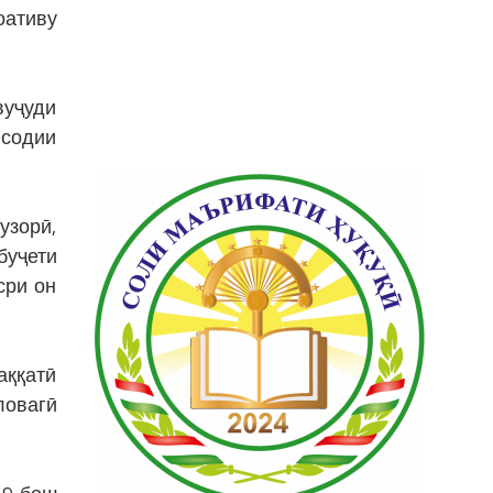
оативу
вуҷуди
исодии
узорӣ,
буҷети
сри он
аққатӣ
ловагӣ