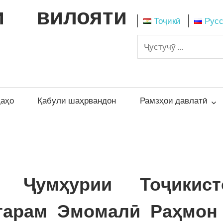
и вилояти
Тоҷикӣ
Рус
даҳо
Қабули шаҳрвандон
Рамзҳои давлатӣ
 Ҷумҳурии Тоҷикист
тарам Эмомалӣ Раҳмон