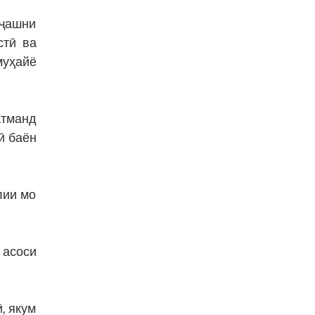
 ҷашни
стӣ ва
муҳайё
атманд
ӣ баён
лии мо
 асоси
, якум