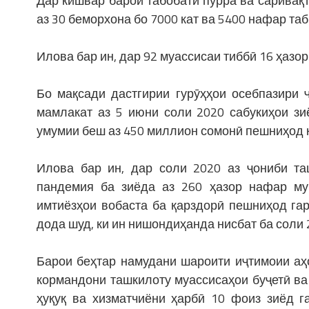
Дар кишвар барои табобати пурра ва сарива
аз 30 беморхона бо 7000 кат ва 5400 нафар т
Илова бар ин, дар 92 муассисаи тиббӣ 16 ҳазор
Бо мақсади дастгирии гурӯҳҳои осебпазири 
мамлакат аз 5 июни соли 2020 сабукиҳои зи
умумии беш аз 450 миллион сомонӣ пешниҳод 
Илова бар ин, дар соли 2020 аз ҷониби та
пандемия ба зиёда аз 260 ҳазор нафар м
имтиёзҳои вобаста ба қарздорӣ пешниҳод га
дода шуд, ки ин нишондиҳанда нисбат ба соли
Барои беҳтар намудани шароити иҷтимоии аҳ
кормандони ташкилоту муассисаҳои буҷетӣ в
ҳуқуқ ва хизматчиёни ҳарбӣ 10 фоиз зиёд г