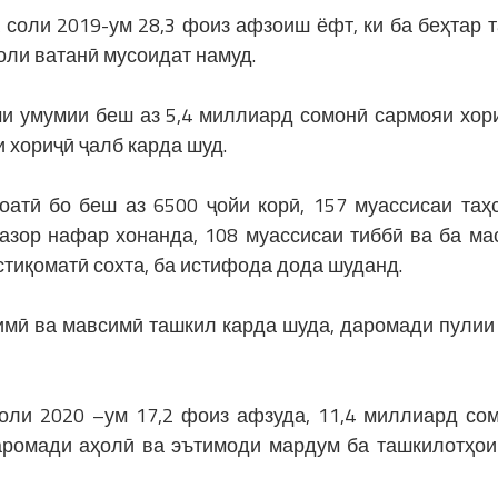
а соли 2019-ум 28,3 фоиз афзоиш ёфт, ки ба беҳтар 
оли ватанӣ мусоидат намуд.
ми умумии беш аз 5,4 миллиард сомонӣ сармояи хори
 хориҷӣ ҷалб карда шуд.
оатӣ бо беш аз 6500 ҷойи корӣ, 157 муассисаи таҳ
азор нафар хонанда, 108 муассисаи тиббӣ ва ба ма
стиқоматӣ сохта, ба истифода дода шуданд.
оимӣ ва мавсимӣ ташкил карда шуда, даромади пулии
оли 2020 –ум 17,2 фоиз афзуда, 11,4 миллиард со
даромади аҳолӣ ва эътимоди мардум ба ташкилотҳои