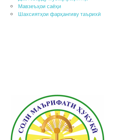
Мавзеъҳои саёҳи
Шахсиятҳои фарҳангиву таърихӣ