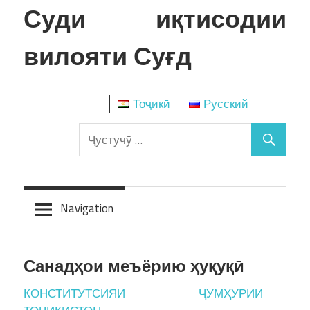
Skip
Суди иқтисодии
to
content
вилояти Суғд
Тоҷикӣ
Русский
Navigation
Санадҳои меъёрию ҳуқуқӣ
КОНСТИТУТСИЯИ ҶУМҲУРИИ