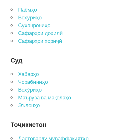
Паёмҳо
Вохӯриҳо
Суханрониҳо
Сафарҳои дохилӣ
Сафарҳои хориҷӣ
Суд
Хабарҳо
Чорабиниҳо
Вохӯриҳо
Маърӯза ва мақолаҳо
Эълонҳо
Тоҷикистон
Дастоварду муваффақиятҳо