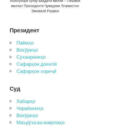
Асосгузори сулҳу Ваҳдати миллӣ – Пешвои
миллат Президенти Ҷумҳурии Тоҷикистон
Эмомалӣ Раҳмон
Президент
Паёмҳо
Вохӯриҳо
Суханрониҳо
Сафарҳои дохилӣ
Сафарҳои хориҷӣ
Суд
Хабарҳо
Чорабиниҳо
Вохӯриҳо
Маърӯза ва мақолаҳо