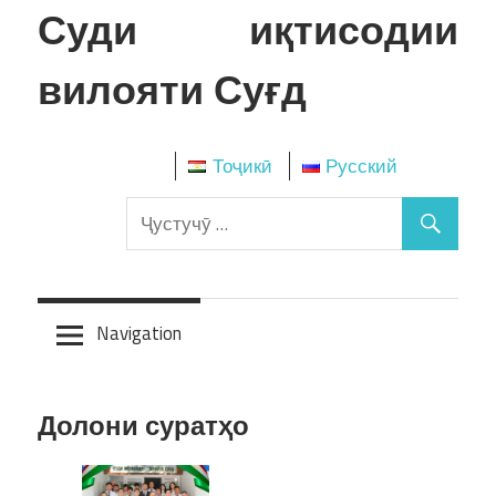
Skip
Суди иқтисодии
to
content
вилояти Суғд
Тоҷикӣ
Русский
Navigation
Долони суратҳо