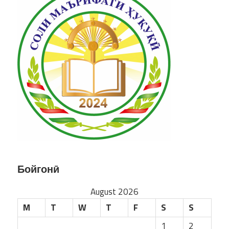
Бойгонӣ
August 2026
M
T
W
T
F
S
S
1
2