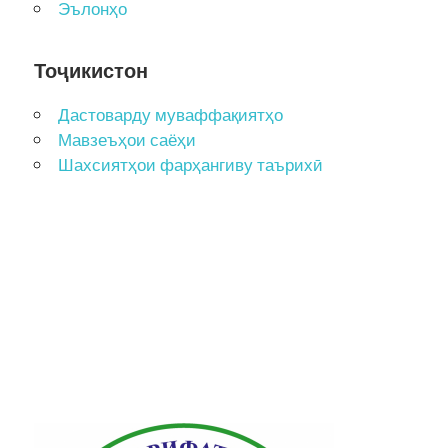
Эълонҳо
Тоҷикистон
Дастоварду муваффақиятҳо
Мавзеъҳои саёҳи
Шахсиятҳои фарҳангиву таърихӣ