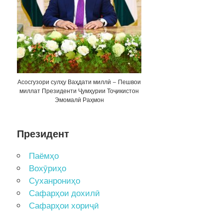
Асосгузори сулҳу Ваҳдати миллӣ – Пешвои
миллат Президенти Ҷумҳурии Тоҷикистон
Эмомалӣ Раҳмон
Президент
Паёмҳо
Вохӯриҳо
Суханрониҳо
Сафарҳои дохилӣ
Сафарҳои хориҷӣ