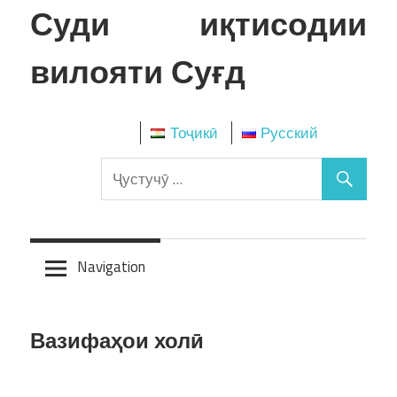
Skip
Суди иқтисодии
to
content
вилояти Суғд
Тоҷикӣ
Русский
Navigation
Вазифаҳои холӣ