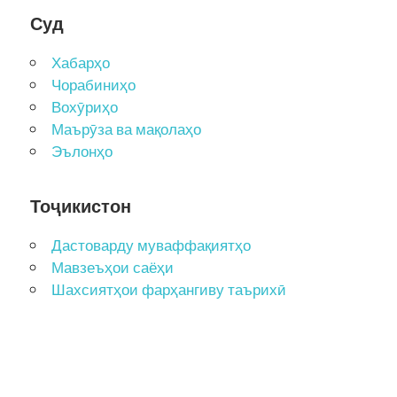
Суд
Хабарҳо
Чорабиниҳо
Вохӯриҳо
Маърӯза ва мақолаҳо
Эълонҳо
Тоҷикистон
Дастоварду муваффақиятҳо
Мавзеъҳои саёҳи
Шахсиятҳои фарҳангиву таърихӣ