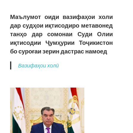
Маълумот оиди вазифаҳои холи
дар судҳои иқтисодиро метавонед
танҳо дар сомонаи Суди Олии
иқтисодии Ҷумҳурии Тоҷикистон
бо суроғаи зерин дастрас намоед
Вазифаҳои холӣ